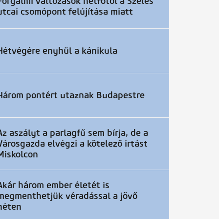
Forgalmi változások hétfőtől a Szeles
utcai csomópont felújítása miatt
Hétvégére enyhül a kánikula
Három pontért utaznak Budapestre
Az aszályt a parlagfű sem bírja, de a
Városgazda elvégzi a kötelező irtást
Miskolcon
Akár három ember életét is
megmenthetjük véradással a jövő
héten