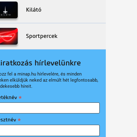
Kilátó
Sportpercek
liratkozás hírlevelünkre
ozz fel a minap.hu hírlevelére, és minden
eken elküldjük neked az elmúlt hét legfontosabb,
rdekesebb híreit.
etéknév
esztnév