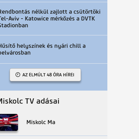
Rendbontás nélkül zajlott a csütörtöki
Tel-Aviv - Katowice mérkőzés a DVTK
Stadionban
Hűsítő helyszínek és nyári chill a
belvárosban
AZ ELMÚLT 48 ÓRA HÍREI
Miskolc TV adásai
Miskolc Ma