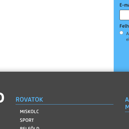
E-ma
Felh
A
e
ROVATOK
A
M
MISKOLC
SPORT
BELFÖLD