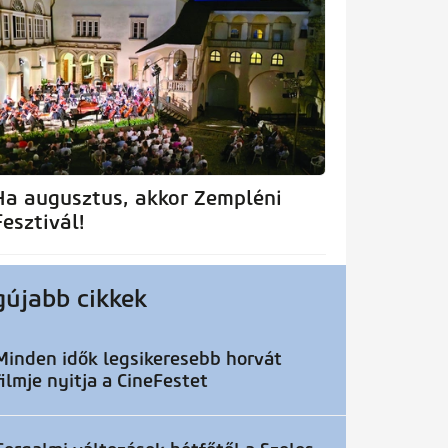
Ha augusztus, akkor Zempléni
Fesztivál!
gújabb cikkek
Minden idők legsikeresebb horvát
filmje nyitja a CineFestet