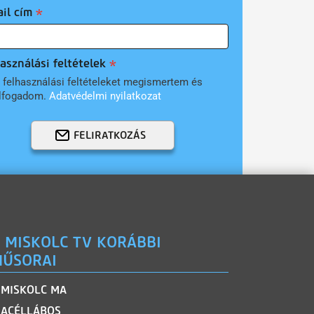
il cím
asználási feltételek
 felhasználási feltételeket megismertem és
lfogadom.
Adatvédelmi nyilatkozat
FELIRATKOZÁS
 MISKOLC TV KORÁBBI
ŰSORAI
MISKOLC MA
ACÉLLÁBOS