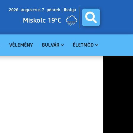
2026. augusztus 7. péntek |
Ibolya
Miskolc 19°C
A
VÉLEMÉNY
BULVÁR
ÉLETMÓD
BALESET
GASZTRO
BŰNÜGY
EGÉSZSÉG
HAVARIA
EGYHÁZ
CELEBHÍREK
SZABADIDŐ
TUDOMÁNY
KÖRNYEZET