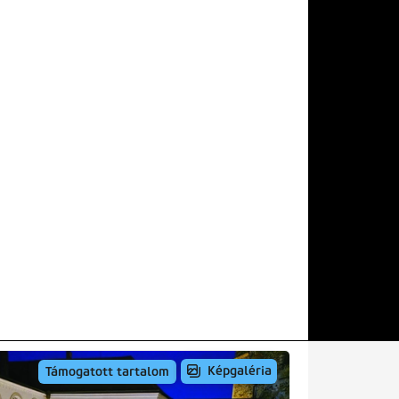
Képgaléria
Támogatott tartalom