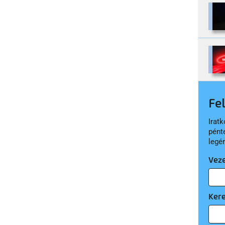
Fe
Iratk
pént
legé
Vez
Ker