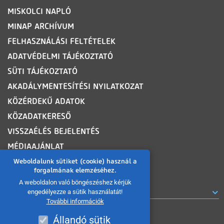
MISKOLCI NAPLÓ
MINAP ARCHÍVUM
FELHASZNÁLÁSI FELTÉTELEK
ADATVÉDELMI TÁJÉKOZTATÓ
SÜTI TÁJÉKOZTATÓ
AKADÁLYMENTESÍTÉSI NYILATKOZAT
KÖZÉRDEKŰ ADATOK
KÖZADATKERESŐ
VISSZAÉLÉS BEJELENTÉS
MÉDIAAJÁNLAT
OLDALTÉRKÉP
Weboldalunk sütiket (cookie) használ a
forgalmának elemzéséhez.
A weboldalon való böngészéshez kérjük
ROVATOK
engedélyezze a sütik használatát!
További információk
Állandó sütik