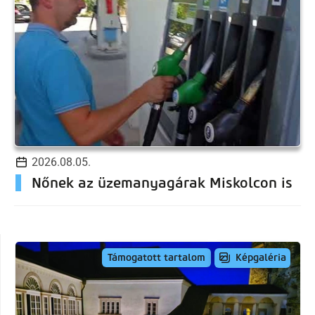
2026.08.05.
Nőnek az üzemanyagárak Miskolcon is
Képgaléria
Támogatott tartalom