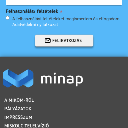
Felhasználási feltételek
A felhasználási feltételeket megismertem és elfogadom.
Adatvédelmi nyilatkozat
FELIRATKOZÁS
LÁBLÉC
A MIKOM-RÓL
PÁLYÁZATOK
IMPRESSZUM
MISKOLC TELELVÍZIÓ