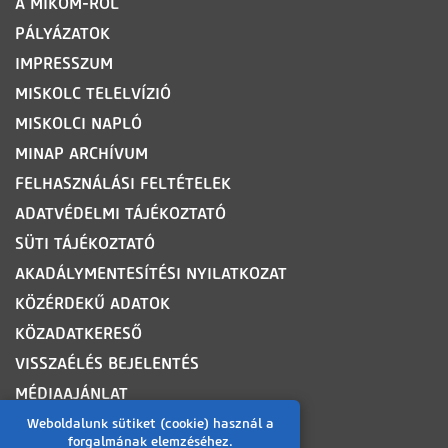
A MIKOM-RÓL
PÁLYÁZATOK
IMPRESSZUM
MISKOLC TELELVÍZIÓ
MISKOLCI NAPLÓ
MINAP ARCHÍVUM
FELHASZNÁLÁSI FELTÉTELEK
ADATVÉDELMI TÁJÉKOZTATÓ
SÜTI TÁJÉKOZTATÓ
AKADÁLYMENTESÍTÉSI NYILATKOZAT
KÖZÉRDEKŰ ADATOK
KÖZADATKERESŐ
VISSZAÉLÉS BEJELENTÉS
MÉDIAAJÁNLAT
OLDALTÉRKÉP
Weboldalunk sütiket (cookie) használ a
forgalmának elemzéséhez.