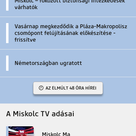
Miskolc – fokozott biztonsági intézkedések
várhatók
Vasárnap megkezdődik a Pláza-Makropolisz
csomópont felújításának előkészítése -
frissítve
Németországban ugratott
AZ ELMÚLT 48 ÓRA HÍREI
A Miskolc TV adásai
Miskolc Ma