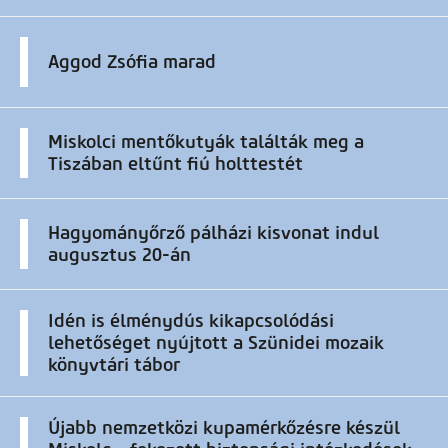
Aggod Zsófia marad
Miskolci mentőkutyák találták meg a
Tiszában eltűnt fiú holttestét
Hagyományőrző pálházi kisvonat indul
augusztus 20-án
Idén is élménydús kikapcsolódási
lehetőséget nyújtott a Szünidei mozaik
könyvtári tábor
Újabb nemzetközi kupamérkőzésre készül