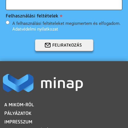
Felhasználási feltételek
A felhasználási feltételeket megismertem és elfogadom.
Adatvédelmi nyilatkozat
FELIRATKOZÁS
LÁBLÉC
A MIKOM-RÓL
PÁLYÁZATOK
IMPRESSZUM