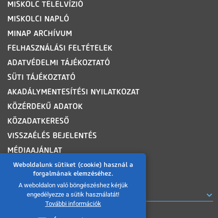
MISKOLC TELELVÍZIÓ
MISKOLCI NAPLÓ
MINAP ARCHÍVUM
FELHASZNÁLÁSI FELTÉTELEK
ADATVÉDELMI TÁJÉKOZTATÓ
SÜTI TÁJÉKOZTATÓ
AKADÁLYMENTESÍTÉSI NYILATKOZAT
KÖZÉRDEKŰ ADATOK
KÖZADATKERESŐ
VISSZAÉLÉS BEJELENTÉS
MÉDIAAJÁNLAT
OLDALTÉRKÉP
Weboldalunk sütiket (cookie) használ a
forgalmának elemzéséhez.
A weboldalon való böngészéshez kérjük
ROVATOK
engedélyezze a sütik használatát!
További információk