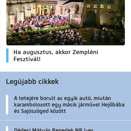
Ha augusztus, akkor Zempléni
Fesztivál!
Legújabb cikkek
A tetejére borult az egyik autó, miután
karambolozott egy másik járművel Hejőbába
és Sajószöged között
Dédesi Mátyás Benedek NB I-es