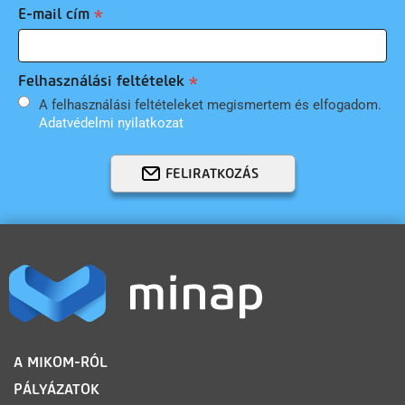
E-mail cím
Felhasználási feltételek
A felhasználási feltételeket megismertem és elfogadom.
Adatvédelmi nyilatkozat
FELIRATKOZÁS
LÁBLÉC
A MIKOM-RÓL
PÁLYÁZATOK