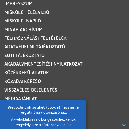
IMPRESSZUM
MISKOLC TELELVÍZIÓ
MISKOLCI NAPLÓ
MINAP ARCHÍVUM
FELHASZNÁLÁSI FELTÉTELEK
ADATVÉDELMI TÁJÉKOZTATÓ
SÜTI TÁJÉKOZTATÓ
AKADÁLYMENTESÍTÉSI NYILATKOZAT
KÖZÉRDEKŰ ADATOK
KÖZADATKERESŐ
VISSZAÉLÉS BEJELENTÉS
MÉDIAAJÁNLAT
OLDALTÉRKÉP
Weboldalunk sütiket (cookie) használ a
forgalmának elemzéséhez.
A weboldalon való böngészéshez kérjük
ROVATOK
engedélyezze a sütik használatát!