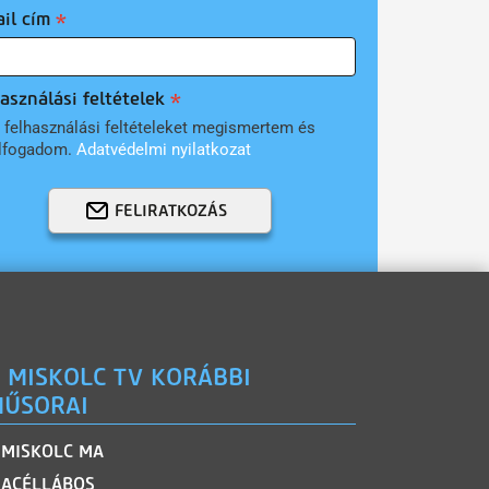
il cím
asználási feltételek
 felhasználási feltételeket megismertem és
lfogadom.
Adatvédelmi nyilatkozat
FELIRATKOZÁS
 MISKOLC TV KORÁBBI
ŰSORAI
MISKOLC MA
ACÉLLÁBOS