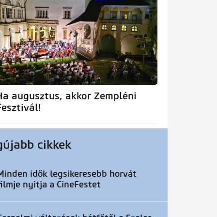
Ha augusztus, akkor Zempléni
Fesztivál!
gújabb cikkek
Minden idők legsikeresebb horvát
filmje nyitja a CineFestet