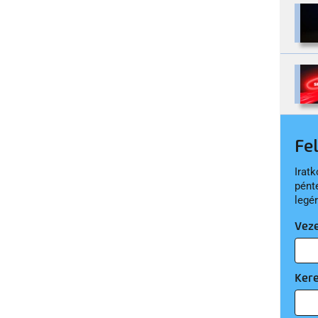
Fe
Iratk
pént
legé
Vez
Ker