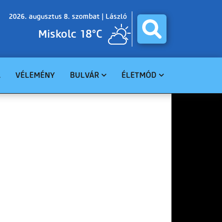
2026. augusztus 8. szombat |
László
Miskolc 18°C
A
VÉLEMÉNY
BULVÁR
ÉLETMÓD
BALESET
GASZTRO
BŰNÜGY
EGÉSZSÉG
HAVARIA
EGYHÁZ
CELEBHÍREK
SZABADIDŐ
TUDOMÁNY
KÖRNYEZET