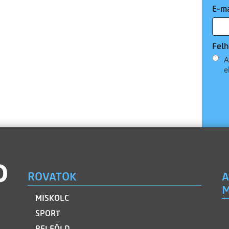
E-ma
Felh
A
e
ROVATOK
A
M
MISKOLC
SPORT
BELFÖLD