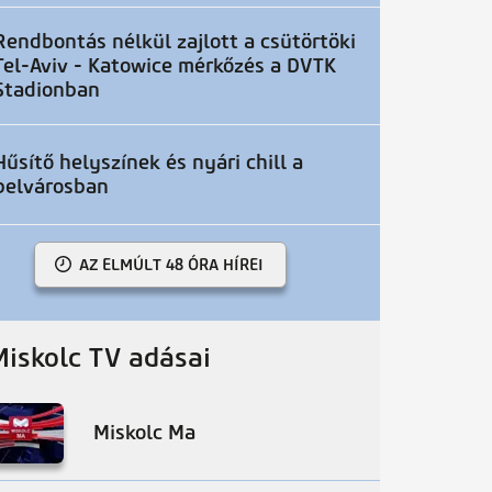
Rendbontás nélkül zajlott a csütörtöki
Tel-Aviv - Katowice mérkőzés a DVTK
Stadionban
Hűsítő helyszínek és nyári chill a
belvárosban
AZ ELMÚLT 48 ÓRA HÍREI
Miskolc TV adásai
Miskolc Ma