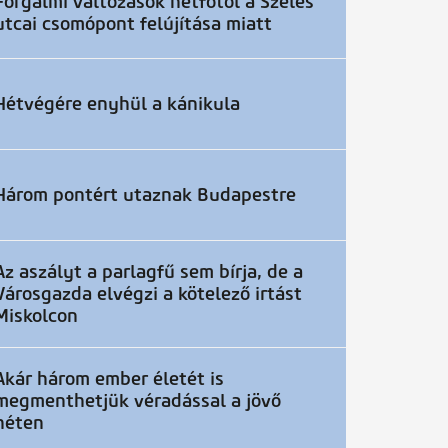
Forgalmi változások hétfőtől a Szeles
utcai csomópont felújítása miatt
Hétvégére enyhül a kánikula
Három pontért utaznak Budapestre
Az aszályt a parlagfű sem bírja, de a
Városgazda elvégzi a kötelező irtást
Miskolcon
Akár három ember életét is
megmenthetjük véradással a jövő
héten