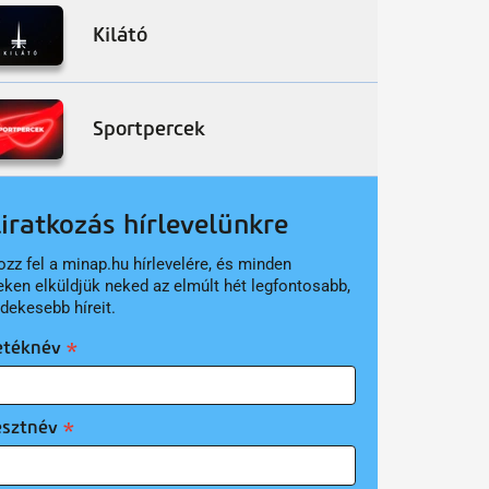
Kilátó
Sportpercek
liratkozás hírlevelünkre
ozz fel a minap.hu hírlevelére, és minden
eken elküldjük neked az elmúlt hét legfontosabb,
rdekesebb híreit.
etéknév
esztnév