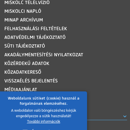
MISKOLC TELELVÍZIÓ
MISKOLCI NAPLÓ
MINAP ARCHÍVUM
FELHASZNÁLÁSI FELTÉTELEK
ADATVÉDELMI TÁJÉKOZTATÓ
SÜTI TÁJÉKOZTATÓ
AKADÁLYMENTESÍTÉSI NYILATKOZAT
KÖZÉRDEKŰ ADATOK
KÖZADATKERESŐ
VISSZAÉLÉS BEJELENTÉS
MÉDIAAJÁNLAT
OLDALTÉRKÉP
Weboldalunk sütiket (cookie) használ a
forgalmának elemzéséhez.
A weboldalon való böngészéshez kérjük
ROVATOK
engedélyezze a sütik használatát!
További információk