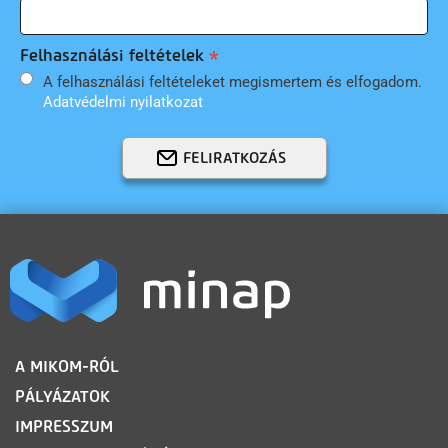
Felhasználási feltételek
A felhasználási feltételeket megismertem és elfogadom.
Adatvédelmi nyilatkozat
FELIRATKOZÁS
LÁBLÉC
A MIKOM-RÓL
PÁLYÁZATOK
IMPRESSZUM