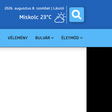
2026. augusztus 8. szombat |
László
Miskolc 23°C
A
VÉLEMÉNY
BULVÁR
ÉLETMÓD
BALESET
GASZTRO
BŰNÜGY
EGÉSZSÉG
HAVARIA
EGYHÁZ
CELEBHÍREK
SZABADIDŐ
TUDOMÁNY
KÖRNYEZET