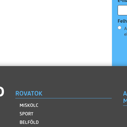
E-ma
Felh
A
e
ROVATOK
A
M
MISKOLC
SPORT
BELFÖLD