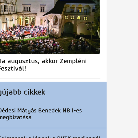
Ha augusztus, akkor Zempléni
Fesztivál!
gújabb cikkek
Dédesi Mátyás Benedek NB I-es
megbízatása