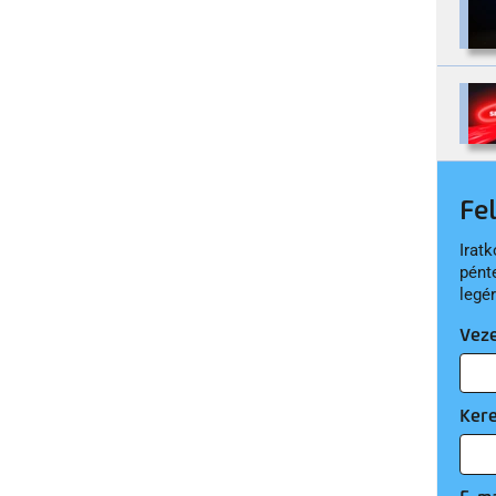
Fe
Iratk
pént
legé
Vez
Ker