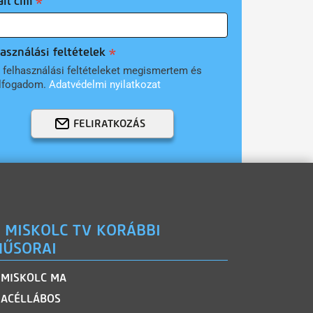
il cím
asználási feltételek
 felhasználási feltételeket megismertem és
lfogadom.
Adatvédelmi nyilatkozat
FELIRATKOZÁS
 MISKOLC TV KORÁBBI
ŰSORAI
MISKOLC MA
ACÉLLÁBOS