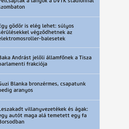
Felcsaptak a lángok a DVTK stadionnál
szombaton
Egy gödör is elég lehet: súlyos
sérülésekkel végződhetnek az
elektromosroller-balesetek
Baka Andrást jelöli államfőnek a Tisza
parlamenti frakciója
Guzi Blanka bronzérmes, csapatunk
pedig aranyos
Leszakadt villanyvezetékek és ágak:
egy autót maga alá temetett egy fa
Borsodban