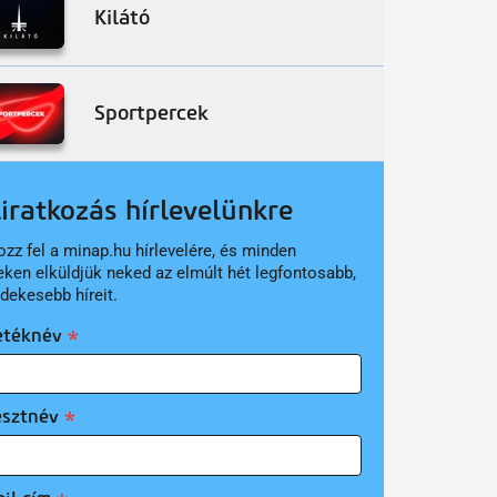
Kilátó
Sportpercek
liratkozás hírlevelünkre
ozz fel a minap.hu hírlevelére, és minden
eken elküldjük neked az elmúlt hét legfontosabb,
rdekesebb híreit.
etéknév
esztnév