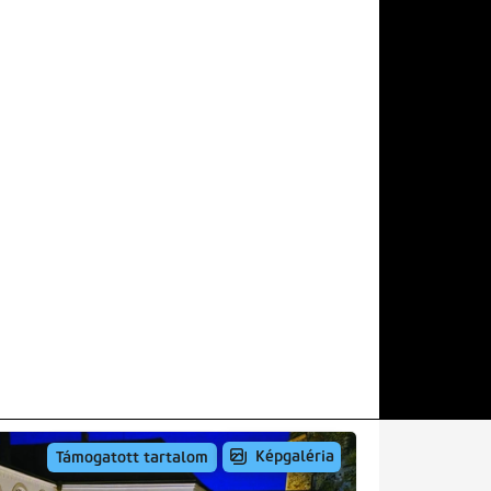
Képgaléria
Támogatott tartalom