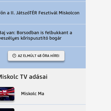
Jön a II. JátszóTÉR Fesztivál Miskolcon
Baj van: Borsodban is felbukkant a
veszélyes kőrispusztító bogár
AZ ELMÚLT 48 ÓRA HÍREI
Miskolc TV adásai
Miskolc Ma