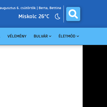
augusztus 6. csütörtök |
Berta, Bettina
Miskolc 26°C
A
VÉLEMÉNY
BULVÁR
ÉLETMÓD
BALESET
GASZTRO
BŰNÜGY
EGÉSZSÉG
HAVARIA
EGYHÁZ
CELEBHÍREK
SZABADIDŐ
TUDOMÁNY
KÖRNYEZET