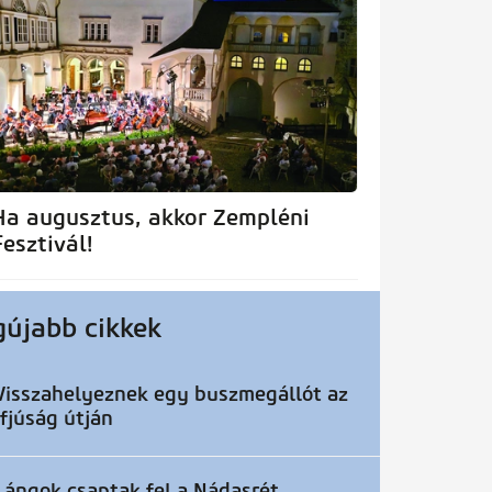
Ha augusztus, akkor Zempléni
Fesztivál!
gújabb cikkek
Visszahelyeznek egy buszmegállót az
Ifjúság útján
Lángok csaptak fel a Nádasrét