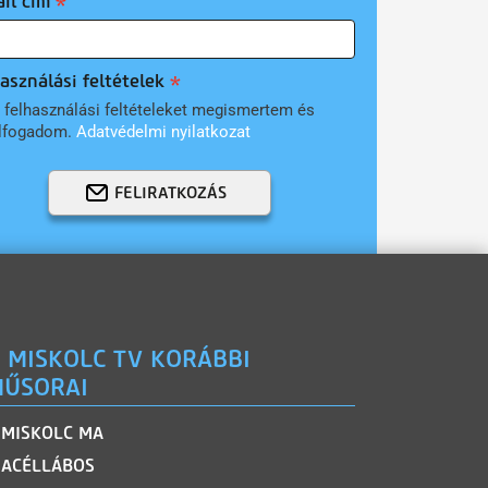
il cím
asználási feltételek
 felhasználási feltételeket megismertem és
lfogadom.
Adatvédelmi nyilatkozat
FELIRATKOZÁS
 MISKOLC TV KORÁBBI
ŰSORAI
MISKOLC MA
ACÉLLÁBOS