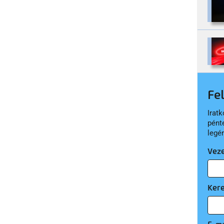
Fe
Iratk
pént
legé
Vez
Ker