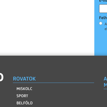
E-ma
Felh
A
e
ROVATOK
A
M
MISKOLC
SPORT
BELFÖLD