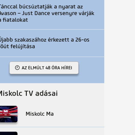
Tánccal búcsúztatják a nyarat az
Avason – Just Dance versenyre várják
a fiatalokat
Újabb szakaszához érkezett a 26-os
főút felújítása
AZ ELMÚLT 48 ÓRA HÍREI
Miskolc TV adásai
Miskolc Ma