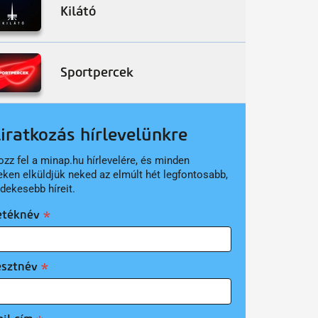
Kilátó
Sportpercek
liratkozás hírlevelünkre
ozz fel a minap.hu hírlevelére, és minden
eken elküldjük neked az elmúlt hét legfontosabb,
rdekesebb híreit.
etéknév
esztnév