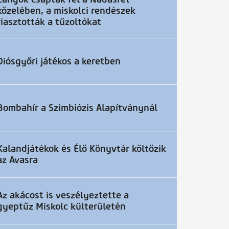
közelében, a miskolci rendészek
riasztották a tűzoltókat
Diósgyőri játékos a keretben
Bombahír a Szimbiózis Alapítványnál
Kalandjátékok és Élő Könyvtár költözik
az Avasra
Az akácost is veszélyeztette a
gyeptűz Miskolc külterületén