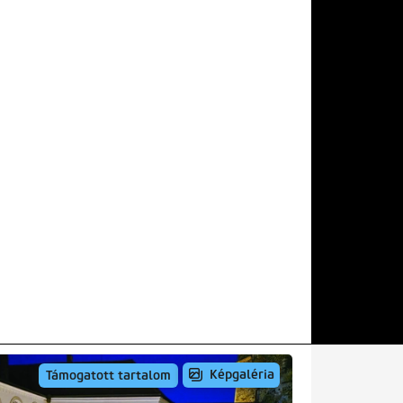
Képgaléria
Támogatott tartalom