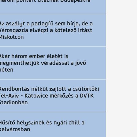
Három pontért utaznak Budapestre
Az aszályt a parlagfű sem bírja, de a
Városgazda elvégzi a kötelező irtást
Miskolcon
Akár három ember életét is
megmenthetjük véradással a jövő
héten
Rendbontás nélkül zajlott a csütörtöki
Tel-Aviv - Katowice mérkőzés a DVTK
Stadionban
Hűsítő helyszínek és nyári chill a
belvárosban