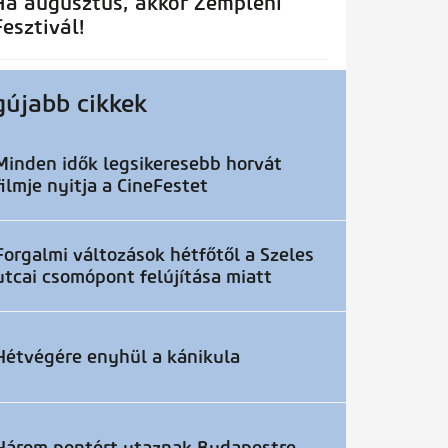
Ha augusztus, akkor Zempléni
Fesztivál!
gújabb cikkek
Minden idők legsikeresebb horvát
filmje nyitja a CineFestet
Forgalmi változások hétfőtől a Szeles
utcai csomópont felújítása miatt
Hétvégére enyhül a kánikula