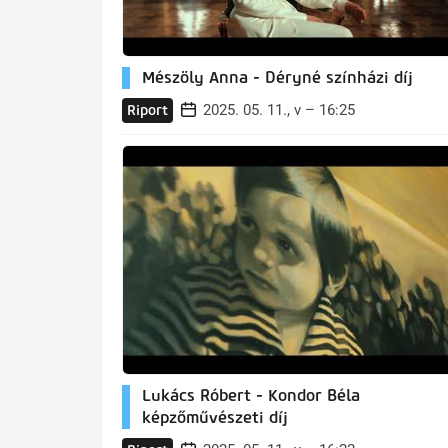
Mészöly Anna - Déryné színházi díj
2025. 05. 11., v – 16:25
Riport
Lukács Róbert - Kondor Béla
képzőművészeti díj