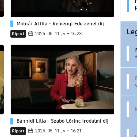
Molnár Attila - Reményi Ede zenei díj
Le
2025. 05. 11., v – 16:23
Riport
Bánhidi Lilla - Szabó Lőrinc irodalmi díj
2025. 05. 11., v – 16:21
Riport