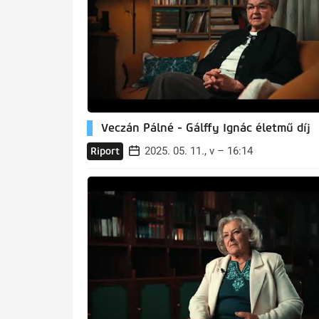
Veczán Pálné - Gálffy Ignác életmű díj
2025. 05. 11., v – 16:14
Riport