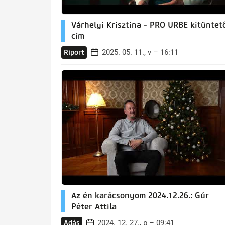
Várhelyi Krisztina - PRO URBE kitüntet
cím
2025. 05. 11., v – 16:11
Riport
Az én karácsonyom 2024.12.26.: Gúr
Péter Attila
2024. 12. 27., p – 09:41
Adás