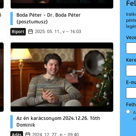
Fe
Iratk
ő
Boda Péter - Dr. Boda Péter
pént
(posztumusz)
legé
2025. 05. 11., v – 16:03
Riport
Vez
Ker
E-ma
Felh
A
Az én karácsonyom 2024.12.26. Tóth
e
Dominik
2024. 12. 27., p – 09:40
Adás