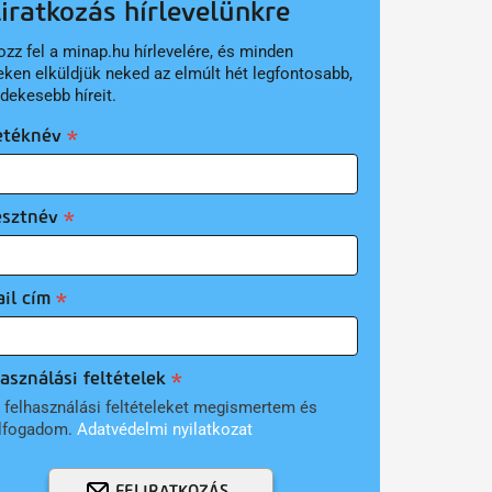
liratkozás hírlevelünkre
ozz fel a minap.hu hírlevelére, és minden
eken elküldjük neked az elmúlt hét legfontosabb,
rdekesebb híreit.
etéknév
esztnév
il cím
asználási feltételek
 felhasználási feltételeket megismertem és
lfogadom.
Adatvédelmi nyilatkozat
FELIRATKOZÁS