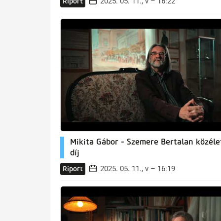
2025. 05. 11., v – 16:22
Riport
Mikita Gábor - Szemere Bertalan közéle
díj
2025. 05. 11., v – 16:19
Riport