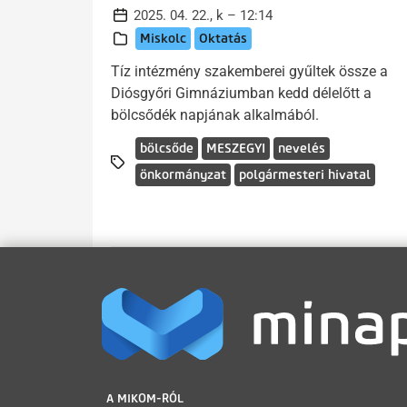
2025. 04. 22., k – 12:14
Miskolc
Oktatás
Tíz intézmény szakemberei gyűltek össze a
Diósgyőri Gimnáziumban kedd délelőtt a
bölcsődék napjának alkalmából.
bölcsőde
MESZEGYI
nevelés
önkormányzat
polgármesteri hivatal
LÁBLÉC
A MIKOM-RÓL