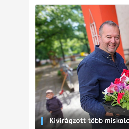
Kivirágzott több miskol