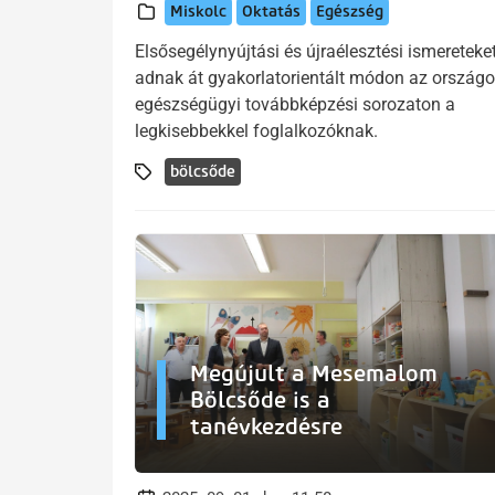
Miskolc
Oktatás
Egészség
Elsősegélynyújtási és újraélesztési ismereteke
adnak át gyakorlatorientált módon az ország
egészségügyi továbbképzési sorozaton a
legkisebbekkel foglalkozóknak.
bölcsőde
Megújult a Mesemalom
Bölcsőde is a
tanévkezdésre