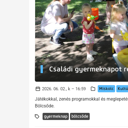
Családi gyermeknapot r
Miskolc
Kultú
2026. 06. 02., k – 16:59
Játékokkal, zenés programokkal és meglepeté
Bölcsőde.
gyermeknap
bölcsőde