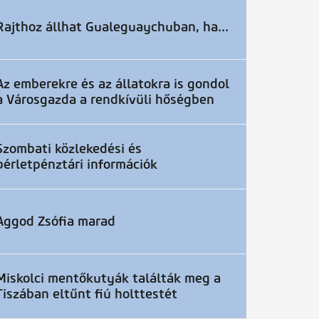
Rajthoz állhat Gualeguaychuban, ha...
Az emberekre és az állatokra is gondol
a Városgazda a rendkívüli hőségben
Szombati közlekedési és
bérletpénztári információk
Aggod Zsófia marad
Miskolci mentőkutyák találták meg a
Tiszában eltűnt fiú holttestét