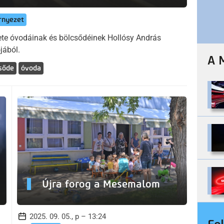
rnyezet
ete óvodáinak és bölcsődéinek Hollósy András
jából.
A 
sőde
óvoda
Újra forog a Mesemalom
2025. 09. 05., p – 13:24