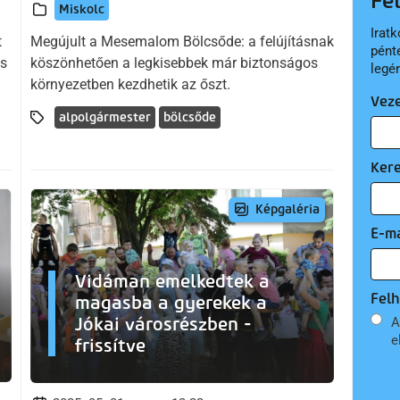
Fe
Miskolc
Iratk
t
Megújult a Mesemalom Bölcsőde: a felújításnak
pént
os
köszönhetően a legkisebbek már biztonságos
legé
környezetben kezdhetik az őszt.
Vez
alpolgármester
bölcsőde
Ker
Képgaléria
E-ma
Vidáman emelkedtek a
Felh
magasba a gyerekek a
Jókai városrészben -
A
e
frissítve