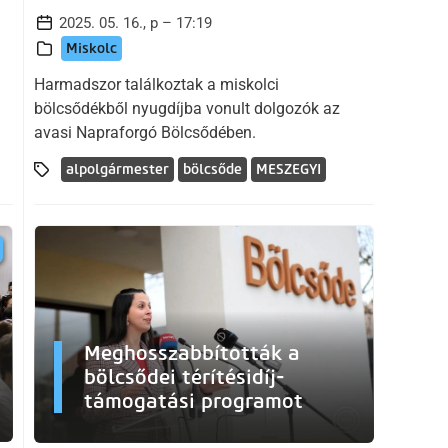
2025. 05. 16., p – 17:19
Miskolc
Harmadszor találkoztak a miskolci
bölcsődékből nyugdíjba vonult dolgozók az
avasi Napraforgó Bölcsődében.
alpolgármester
bölcsőde
MESZEGYI
Meghosszabbították a
bölcsődei térítésidíj-
támogatási programot