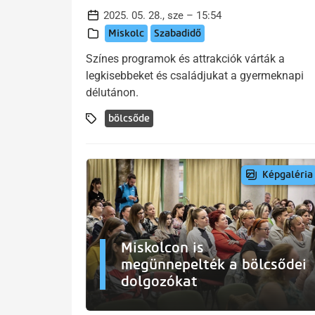
2025. 05. 28., sze – 15:54
Miskolc
Szabadidő
Színes programok és attrakciók várták a
legkisebbeket és családjukat a gyermeknapi
délutánon.
bölcsőde
Képgaléria
Miskolcon is
megünnepelték a bölcsődei
dolgozókat