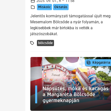
2025. 09. 01., h – 11:58
Miskolc
Oktatás
Jelentős kormányzati támogatással újult meg
Mesemalom Bölcsőde a nyár folyamán, a
legkisebbek már birtokba is vették a
játszószobákat.
bölcsőde
Képgaléria
Napsütés, móka és kacagás
a Margaréta Bölcsőde
gyermeknapján