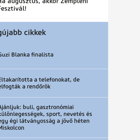
Ha augusztus, akkor Zempléni
Fesztivál!
gújabb cikkek
Guzi Blanka finalista
Eltakarította a telefonokat, de
elfogták a rendőrök
Ajánljuk: buli, gasztronómiai
különlegességek, sport, nevetés és
egy égi látványosság a jövő héten
Miskolcon