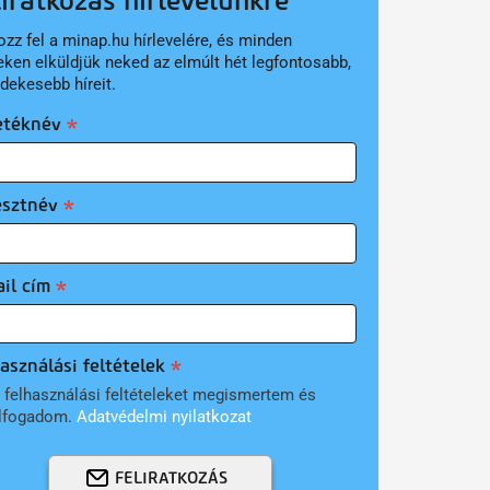
liratkozás hírlevelünkre
ozz fel a minap.hu hírlevelére, és minden
eken elküldjük neked az elmúlt hét legfontosabb,
rdekesebb híreit.
etéknév
esztnév
il cím
asználási feltételek
 felhasználási feltételeket megismertem és
lfogadom.
Adatvédelmi nyilatkozat
FELIRATKOZÁS