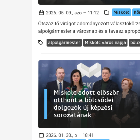
Miskolc
Kö
2026. 05. 09., szo – 11:12
Ötszáz tő virágot adományozott választókörz
alpolgármester a városnap és a tavasz apropó
alpolgármester
Miskolc város napja
bölc
Miskolc adott először
otthont a bölcsődei
dolgozók új képzési
sorozatának
2026. 01. 30., p – 18:41