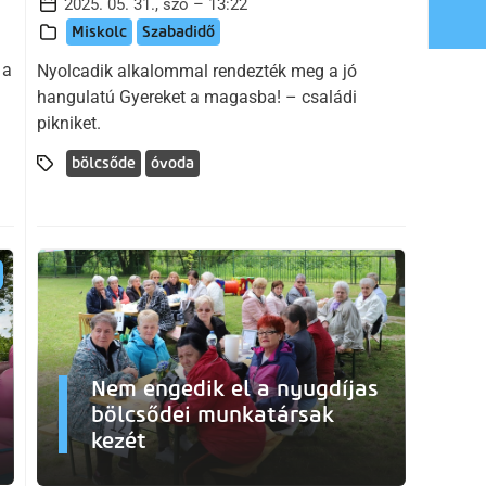
2025. 05. 31., szo – 13:22
Miskolc
Szabadidő
 a
Nyolcadik alkalommal rendezték meg a jó
hangulatú Gyereket a magasba! – családi
pikniket.
bölcsőde
óvoda
Nem engedik el a nyugdíjas
bölcsődei munkatársak
kezét