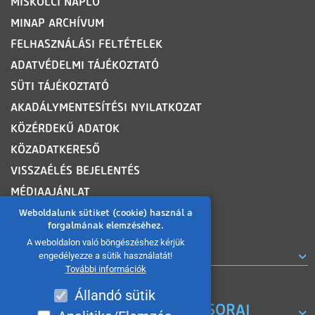
MISKOLCI NAPLÓ
MINAP ARCHÍVUM
FELHASZNÁLÁSI FELTÉTELEK
ADATVÉDELMI TÁJÉKOZTATÓ
SÜTI TÁJÉKOZTATÓ
AKADÁLYMENTESÍTÉSI NYILATKOZAT
KÖZÉRDEKŰ ADATOK
KÖZADATKERESŐ
VISSZAÉLÉS BEJELENTÉS
MÉDIAAJÁNLAT
OLDALTÉRKÉP
Weboldalunk sütiket (cookie) használ a
forgalmának elemzéséhez.
A weboldalon való böngészéshez kérjük
ROVATOK
engedélyezze a sütik használatát!
További információk
Állandó sütik
A MISKOLC TV KORÁBBI MŰSORAI