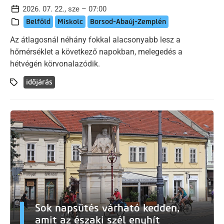
2026. 07. 22., sze – 07:00
Belföld
Miskolc
Borsod-Abaúj-Zemplén
Az átlagosnál néhány fokkal alacsonyabb lesz a
hőmérséklet a következő napokban, melegedés a
hétvégén körvonalazódik.
időjárás
Sok napsütés várható kedden,
amit az északi szél enyhít