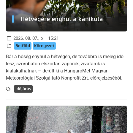
Hétvégére enyhül a kánikula
2026. 08. 07., p – 15:21
Belföld
Környezet
Bár a hőség enyhül a hétvégén, de továbbra is meleg idő
lesz, szombaton elszórtan záporok, zivatarok is
kialakulhatnak – derült ki a HungaroMet Magyar
Meteorológiai Szolgáltató Nonprofit Zrt. előrejelzéséből.
időjárás