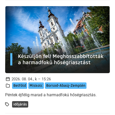
Készüljön fel! Meghosszabbították
a harmadfokú hőségriasztást
2026. 08. 04., k – 15:26
Belföld
Miskolc
Borsod-Abaúj-Zemplén
Péntek éjfélig marad a harmadfokú hőségriasztás.
időjárás