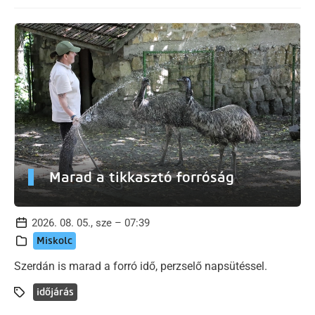
Marad a tikkasztó forróság
2026. 08. 05., sze – 07:39
Miskolc
Szerdán is marad a forró idő, perzselő napsütéssel.
időjárás