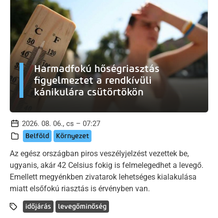
Harmadfokú hőségriasztás
figyelmeztet a rendkívüli
kánikulára csütörtökön
2026. 08. 06., cs – 07:27
Belföld
Környezet
Az egész országban piros veszélyjelzést vezettek be,
ugyanis, akár 42 Celsius fokig is felmelegedhet a levegő.
Emellett megyénkben zivatarok lehetséges kialakulása
miatt elsőfokú riasztás is érvényben van.
időjárás
levegőminőség