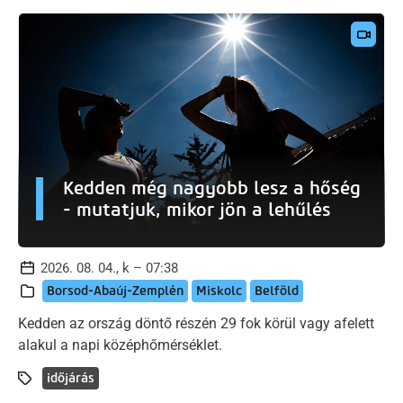
Kedden még nagyobb lesz a hőség
- mutatjuk, mikor jön a lehűlés
2026. 08. 04., k – 07:38
Borsod-Abaúj-Zemplén
Miskolc
Belföld
Kedden az ország döntő részén 29 fok körül vagy afelett
alakul a napi középhőmérséklet.
időjárás