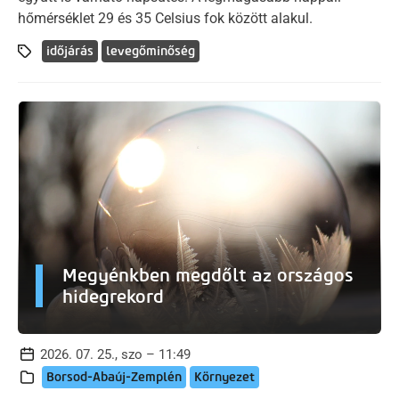
hőmérséklet 29 és 35 Celsius fok között alakul.
időjárás
levegőminőség
Megyénkben megdőlt az országos
hidegrekord
2026. 07. 25., szo – 11:49
Borsod-Abaúj-Zemplén
Környezet