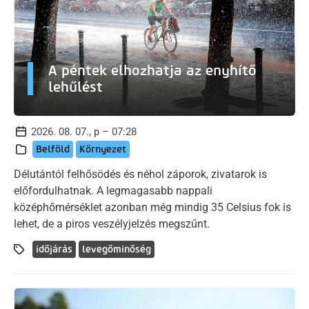
A péntek elhozhatja az enyhítő
lehűlést
2026. 08. 07., p – 07:28
Belföld
Környezet
Délutántól felhősödés és néhol záporok, zivatarok is
előfordulhatnak. A legmagasabb nappali
középhőmérséklet azonban még mindig 35 Celsius fok is
lehet, de a piros veszélyjelzés megszűnt.
időjárás
levegőminőség