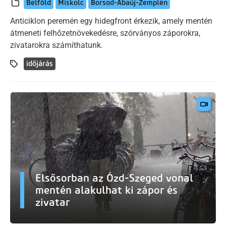
Belföld
Miskolc
Borsod-Abaúj-Zemplén
Anticiklon peremén egy hidegfront érkezik, amely mentén
átmeneti felhőzetnövekedésre, szórványos záporokra,
zivatarokra számíthatunk.
időjárás
Elsősorban az Ózd-Szeged vonal
mentén alakulhat ki zápor és
zivatar