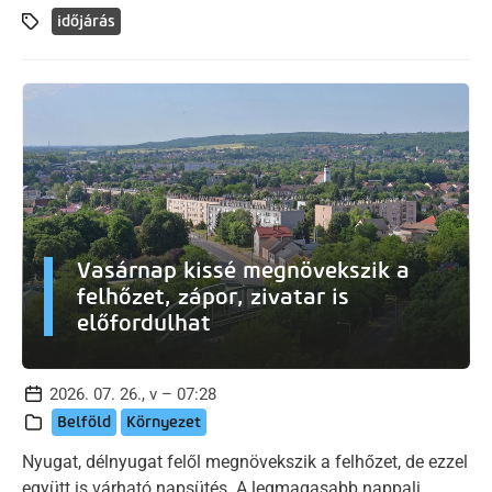
időjárás
Vasárnap kissé megnövekszik a
felhőzet, zápor, zivatar is
előfordulhat
2026. 07. 26., v – 07:28
Belföld
Környezet
Nyugat, délnyugat felől megnövekszik a felhőzet, de ezzel
együtt is várható napsütés. A legmagasabb nappali