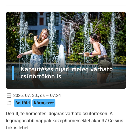
Napsütéses nyári meleg várható
csütörtökön is
2026. 07. 30., cs – 07:24
Belföld
Környezet
Derült, felhőmentes időjárás várható csütörtökön. A
legmagasabb nappali középhőmérséklet akár 37 Celsius
fok is lehet.