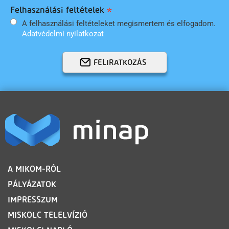
Felhasználási feltételek
A felhasználási feltételeket megismertem és elfogadom.
Adatvédelmi nyilatkozat
FELIRATKOZÁS
LÁBLÉC
A MIKOM-RÓL
PÁLYÁZATOK
IMPRESSZUM
MISKOLC TELELVÍZIÓ