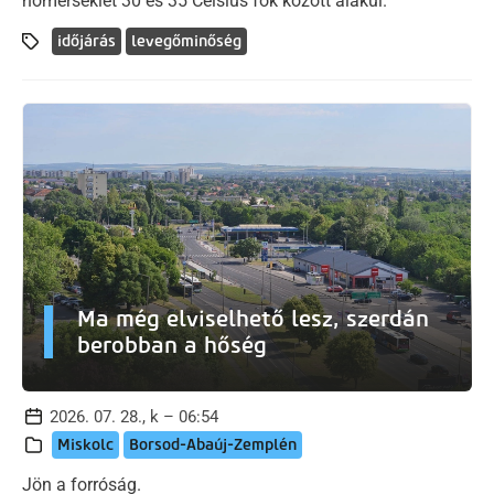
hőmérséklet 30 és 35 Celsius fok között alakul.
időjárás
levegőminőség
Ma még elviselhető lesz, szerdán
berobban a hőség
2026. 07. 28., k – 06:54
Miskolc
Borsod-Abaúj-Zemplén
Jön a forróság.