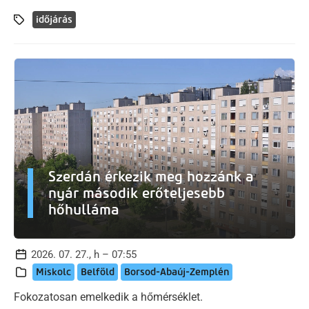
időjárás
Szerdán érkezik meg hozzánk a
nyár második erőteljesebb
hőhulláma
2026. 07. 27., h – 07:55
Miskolc
Belföld
Borsod-Abaúj-Zemplén
Fokozatosan emelkedik a hőmérséklet.