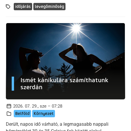
időjárás
levegőminőség
Ismét kánikulára számíthatunk
szerdán
2026. 07. 29., sze – 07:28
Belföld
Környezet
Derült, napos idő várható, a legmagasabb nappali