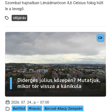
Szombat hajnalban Lénádrrarócon 4,6 Celsius fokig hűlt
le a levegő.
időjárás
Didergés július közepén? Mutatjuk,
mikor tér vissza a kánikula
2026. 07. 24., p – 07:00
Belföld
Miskolc
Borsod-Abaúj-Zemplén