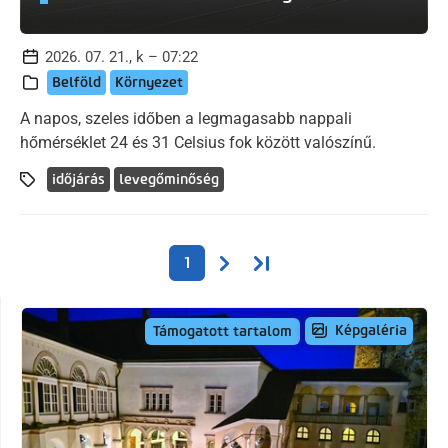
2026. 07. 21., k – 07:22
Belföld
Környezet
A napos, szeles időben a legmagasabb nappali
hőmérséklet 24 és 31 Celsius fok között valószínű.
időjárás
levegőminőség
Oldalszámozás
Következő oldal
Utolsó oldal
1
Képgaléria
Támogatott tartalom