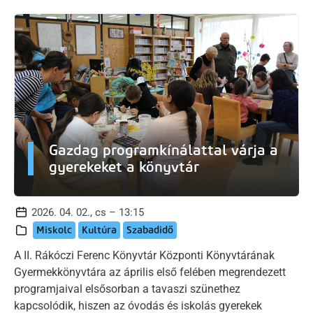
Gazdag programkínálattal várja a
gyerekeket a könyvtár
2026. 04. 02., cs – 13:15
Miskolc
Kultúra
Szabadidő
A II. Rákóczi Ferenc Könyvtár Központi Könyvtárának
Gyermekkönyvtára az április első felében megrendezett
programjaival elsősorban a tavaszi szünethez
kapcsolódik, hiszen az óvodás és iskolás gyerekek