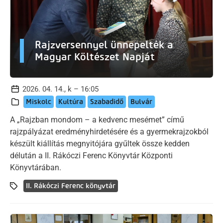
Rajzversennyel ünnepelték a
Magyar Költészet Napját
2026. 04. 14., k – 16:05
Miskolc
Kultúra
Szabadidő
Bulvár
A „Rajzban mondom – a kedvenc mesémet” című
rajzpályázat eredményhirdetésére és a gyermekrajzokból
készült kiállítás megnyitójára gyűltek össze kedden
délután a II. Rákóczi Ferenc Könyvtár Központi
Könyvtárában.
II. Rákóczi Ferenc könyvtár