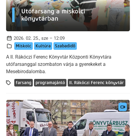
Utófarsang a miskolci
könyvtárban
2026. 02. 25., sze – 12:09
Miskolc
Kultúra
Szabadidő
A II. Rákóczi Ferenc Könyvtár Központi Könyvtára
utófarsanggal szombaton várja a gyerekeket a
Mesebirodalomba.
farsang
programajánló
II. Rákóczi Ferenc könyvtár