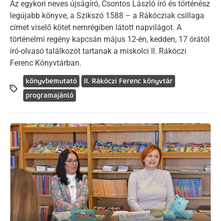
Az egykori neves újságíró, Csontos László író és történész
legújabb könyve, a Szikszó 1588 – a Rákócziak csillaga
címet viselő kötet nemrégiben látott napvilágot. A
történelmi regény kapcsán május 12-én, kedden, 17 órától
író-olvasó találkozót tartanak a miskolci II. Rákóczi
Ferenc Könyvtárban.
könyvbemutató
II. Rákóczi Ferenc könyvtár
programajánló