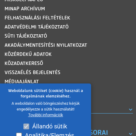
MINAP ARCHÍVUM
FELHASZNÁLÁSI FELTÉTELEK
ADATVÉDELMI TÁJÉKOZTATÓ
SÜTI TÁJÉKOZTATÓ
AKADÁLYMENTESÍTÉSI NYILATKOZAT
KÖZÉRDEKŰ ADATOK
KÖZADATKERESŐ
VISSZAÉLÉS BEJELENTÉS
MÉDIAAJÁNLAT
OLDALTÉRKÉP
Weboldalunk sütiket (cookie) használ a
forgalmának elemzéséhez.
A weboldalon való böngészéshez kérjük
ROVATOK
engedélyezze a sütik használatát!
További információk
Állandó sütik
A MISKOLC TV KORÁBBI MŰSORAI
Analitika/Elemzés