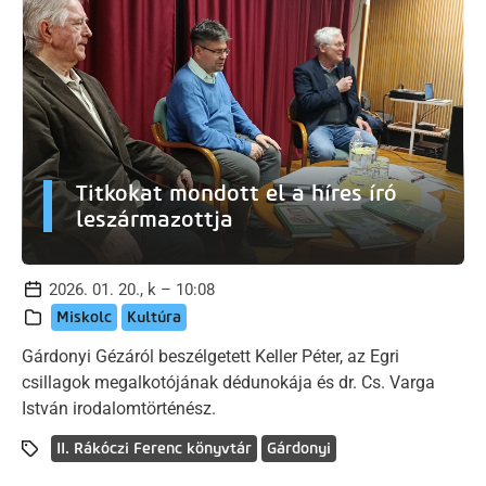
Titkokat mondott el a híres író
leszármazottja
2026. 01. 20., k – 10:08
Miskolc
Kultúra
Gárdonyi Gézáról beszélgetett Keller Péter, az Egri
csillagok megalkotójának dédunokája és dr. Cs. Varga
István irodalomtörténész.
II. Rákóczi Ferenc könyvtár
Gárdonyi