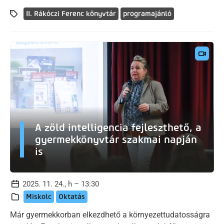
II. Rákóczi Ferenc könyvtár
programajánló
A zöld intelligencia fejleszthető, a
gyermekkönyvtár szakmai napján
is
2025. 11. 24., h – 13:30
Miskolc
Oktatás
Már gyermekkorban elkezdhető a környezettudatosságra