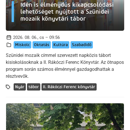
Idén is élménydús kikapcsolódási
lehetőséget nyújtott a Szünidei
mozaik könyvtári tábor
2026. 08. 06., cs – 09:56
Miskolc
Oktatás
Kultúra
Szabadidő
Szünidei mozaik címmel szervezett napközis tábort
kisiskolásoknak a II. Rákóczi Ferenc Könyvtár. Az ötnapos
program során számos élménnyel gazdagodhattak a
résztvevők.
Nyár
tábor
II. Rákóczi Ferenc könyvtár