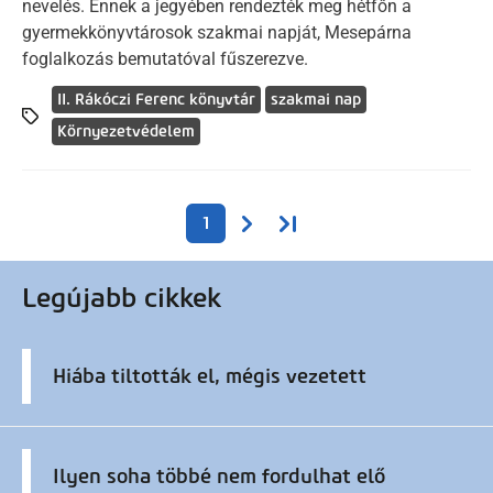
nevelés. Ennek a jegyében rendezték meg hétfőn a
gyermekkönyvtárosok szakmai napját, Mesepárna
foglalkozás bemutatóval fűszerezve.
II. Rákóczi Ferenc könyvtár
szakmai nap
Környezetvédelem
Oldalszámozás
Következő oldal
Utolsó oldal
1
Legújabb cikkek
Hiába tiltották el, mégis vezetett
Ilyen soha többé nem fordulhat elő