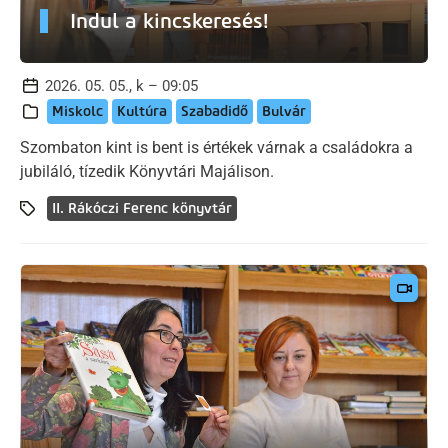
Indul a kincskeresés!
2026. 05. 05., k – 09:05
Miskolc
Kultúra
Szabadidő
Bulvár
Szombaton kint is bent is értékek várnak a családokra a
jubiláló, tízedik Könyvtári Majálison.
II. Rákóczi Ferenc könyvtár