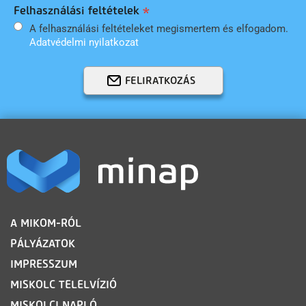
Felhasználási feltételek
A felhasználási feltételeket megismertem és elfogadom.
Adatvédelmi nyilatkozat
FELIRATKOZÁS
LÁBLÉC
A MIKOM-RÓL
PÁLYÁZATOK
IMPRESSZUM
MISKOLC TELELVÍZIÓ
MISKOLCI NAPLÓ