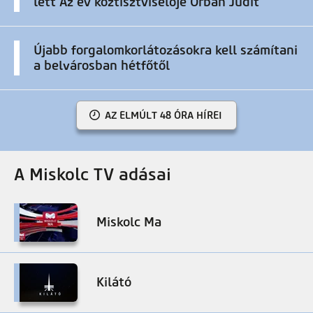
lett Az év köztisztviselője Orbán Judit
Újabb forgalomkorlátozásokra kell számítani
a belvárosban hétfőtől
AZ ELMÚLT 48 ÓRA HÍREI
A Miskolc TV adásai
Miskolc Ma
Kilátó