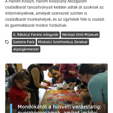
A Három Királyfi, Három Királylány Mozgalom
családbarát tanúsítványait kedden adták át azoknak az
intézményeknek, amelyek szervezeti szinten is
családbarát munkahelyek, és az ügyfeleik felé is család-
és gyermekbarát módon fordulnak.
II. Rákóczi Ferenc könyvtár
Herman Ottó Múzeum
Szeleta Park
Miskolci Szimfonikus Zenekar
alpolgármester
Mondókától a húsvéti varázslatig:
gyerekprogramok, amiket imádni