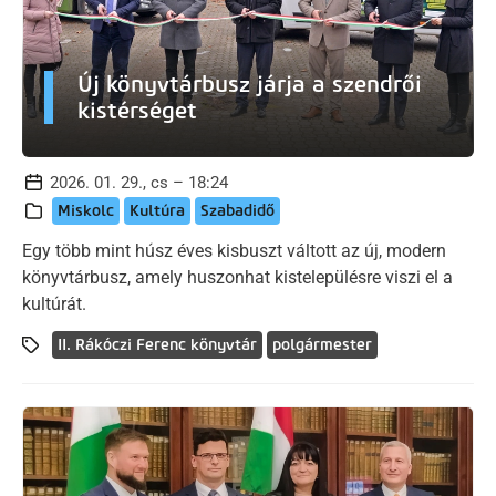
Új könyvtárbusz járja a szendrői
kistérséget
2026. 01. 29., cs – 18:24
Miskolc
Kultúra
Szabadidő
Egy több mint húsz éves kisbuszt váltott az új, modern
könyvtárbusz, amely huszonhat kistelepülésre viszi el a
kultúrát.
II. Rákóczi Ferenc könyvtár
polgármester