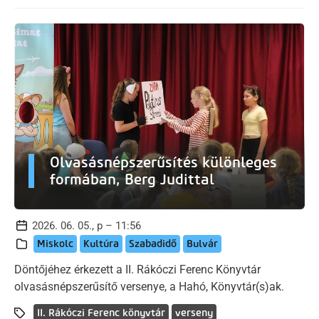
Olvasásnépszerűsítés különleges
formában, Berg Judittal
2026. 06. 05., p – 11:56
Miskolc
Kultúra
Szabadidő
Bulvár
Döntőjéhez érkezett a II. Rákóczi Ferenc Könyvtár
olvasásnépszerűsítő versenye, a Hahó, Könyvtár(s)ak.
II. Rákóczi Ferenc könyvtár
verseny