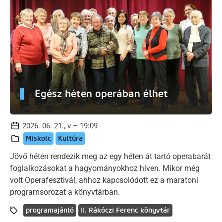
Egész héten operában élhet
2026. 06. 21., v – 19:09
Miskolc
Kultúra
Jövő héten rendezik meg az egy héten át tartó operabarát
foglalkozásokat a hagyományokhoz híven. Mikor még
volt Operafesztivál, ahhoz kapcsolódott ez a maratoni
programsorozat a könyvtárban.
programajánló
II. Rákóczi Ferenc könyvtár