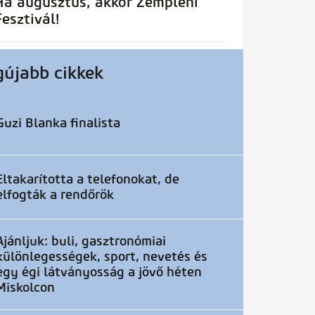
Ha augusztus, akkor Zempléni
Fesztivál!
gújabb cikkek
Guzi Blanka finalista
Eltakarította a telefonokat, de
elfogták a rendőrök
Ajánljuk: buli, gasztronómiai
különlegességek, sport, nevetés és
egy égi látványosság a jövő héten
Miskolcon