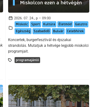
Miskolcon ezen a hétvégén
2026. 07. 24., p – 09:00
Miskolc
Sport
Kultúra
Életmód
Gasztro
Egészség
Szabadidő
Bulvár
Celebhírek
t
Koncertek, burgerfesztivál és éjszakai
ak
strandolás. Mutatjuk a hétvége legjobb miskolci
programjait.
programajánló