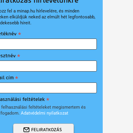
liratkozás hírlevelünkre
ozz fel a minap.hu hírlevelére, és minden
eken elküldjük neked az elmúlt hét legfontosabb,
rdekesebb híreit.
etéknév
esztnév
il cím
asználási feltételek
 felhasználási feltételeket megismertem és
lfogadom.
Adatvédelmi nyilatkozat
FELIRATKOZÁS