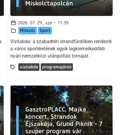
Miskolctapolcán
2026. 07. 29., sze – 11:39
Miskolc
Sport
a
Vízilabda: a szabadtéri strandfürdőben rendezik
a város sportéletének egyik legkiemelkedőbb
nyári nemzetközi utánpótlás tornáját.
vízilabda
programajánló
GasztroPLACC, Majka
koncert, Strandok
Éjszakája, Grund Piknik - 7
szuper program vár