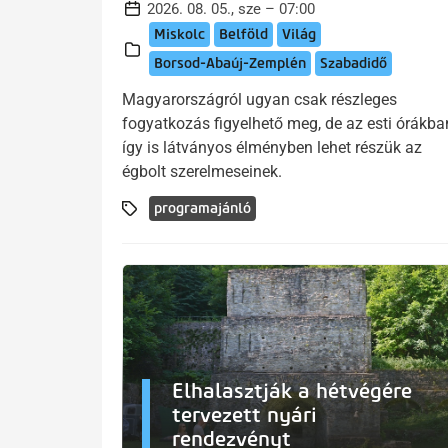
2026. 08. 05., sze – 07:00
Miskolc
Belföld
Világ
Borsod-Abaúj-Zemplén
Szabadidő
Magyarországról ugyan csak részleges
fogyatkozás figyelhető meg, de az esti órákba
így is látványos élményben lehet részük az
égbolt szerelmeseinek.
programajánló
Elhalasztják a hétvégére
tervezett nyári
rendezvényt