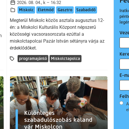
Fe
2026. 08. 04., k – 16:32
Miskolc
Életmód
Gasztro
Szabadidő
Iratk
pént
Megterül Miskolc közös asztala augusztus 12-
legé
én: a Miskolci Kulturális Központ népszerű
Vez
közösségi vacsorasorozata ezúttal a
n
miskolctapolcai Pazár István sétányra várja az
érdeklődőket.
Ker
programajánló
Miskolctapolca
E-ma
Felh
A
e
Különleges
szabadulószobás kaland
vár Miskolcon