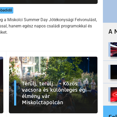
abadidő
g a Miskolci Summer Day Jótékonysági Felvonulást,
ssal, hanem egész napos családi programokkal és
A 
őket.
Terülj, terülj… - Közös
vacsora és különleges égi
élmény vár
Miskolctapolcán