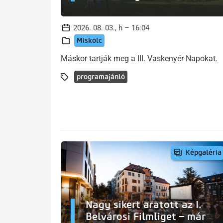
2026. 08. 03., h – 16:04
Miskolc
Máskor tartják meg a III. Vaskenyér Napokat.
programajánló
Képgaléria
Nagy sikert aratott az I.
Belvárosi Filmliget – már