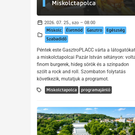
Miskolctapolca
2026. 07. 25., szo – 08:00
Miskolc
Életmód
Gasztro
Egészség
Szabadidő
Péntek este GasztroPLACC várta a látogatóka
a miskolctapolcai Pazár István sétányon: volt
finom burgerek, hideg sörök és a színpadon
szólt a rock and roll. Szombaton folytatás
következik, mutatjuk a programot.
Miskolctapolca
programajánló