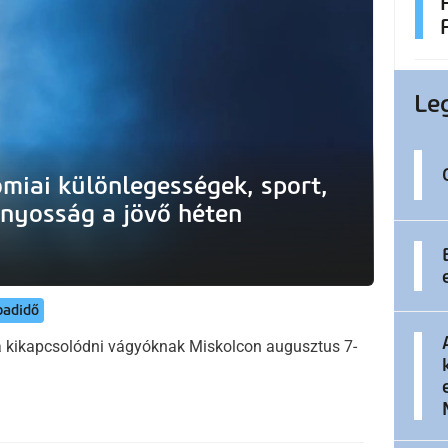
Le
ómiai különlegességek, sport,
ányosság a jövő héten
badidő
 a kikapcsolódni vágyóknak Miskolcon augusztus 7-