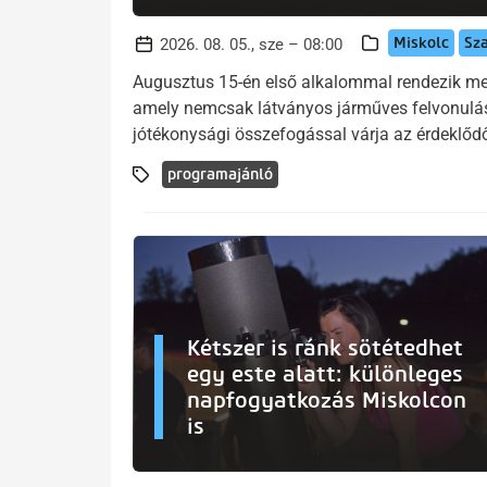
Miskolc
Sz
2026. 08. 05., sze – 08:00
Augusztus 15-én első alkalommal rendezik me
amely nemcsak látványos járműves felvonulá
jótékonysági összefogással várja az érdeklőd
programajánló
Kétszer is ránk sötétedhet
egy este alatt: különleges
napfogyatkozás Miskolcon
is