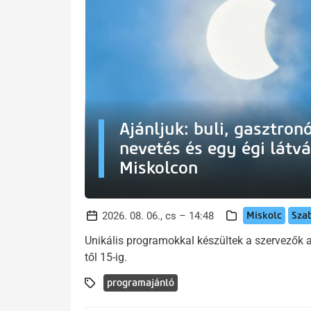
Ajánljuk: buli, gasztron
nevetés és egy égi látv
Miskolcon
Miskolc
Sza
2026. 08. 06., cs – 14:48
Unikális programokkal készültek a szervezők
től 15-ig.
programajánló