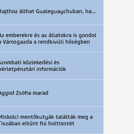
Rajthoz állhat Gualeguaychuban, ha...
Az emberekre és az állatokra is gondol
a Városgazda a rendkívüli hőségben
Szombati közlekedési és
bérletpénztári információk
Aggod Zsófia marad
Miskolci mentőkutyák találták meg a
Tiszában eltűnt fiú holttestét