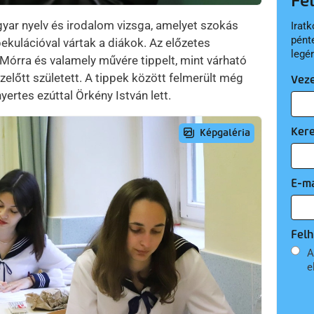
Fe
gyar nyelv és irodalom vizsga, amelyet szokás
Iratk
pént
ekulációval vártak a diákok. Az előzetes
legé
Mórra és valamely művére tippelt, mint várható
zelőtt született. A tippek között felmerült még
Vez
yertes ezúttal Örkény István lett.
Ker
E-ma
Felh
A
e