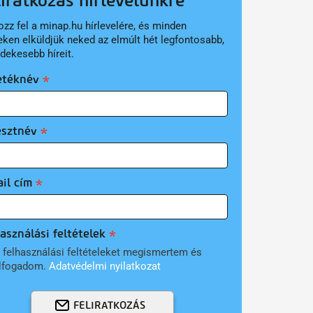
liratkozás hírlevelünkre
ozz fel a minap.hu hírlevelére, és minden
eken elküldjük neked az elmúlt hét legfontosabb,
rdekesebb híreit.
etéknév
esztnév
il cím
asználási feltételek
 felhasználási feltételeket megismertem és
lfogadom.
Adatvédelmi nyilatkozat
FELIRATKOZÁS