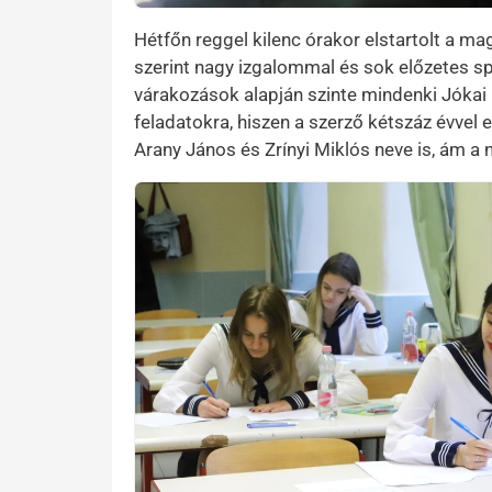
Hétfőn reggel kilenc órakor elstartolt a ma
szerint nagy izgalommal és sok előzetes sp
várakozások alapján szinte mindenki Jókai 
feladatokra, hiszen a szerző kétszáz évvel e
Arany János és Zrínyi Miklós neve is, ám a n
Preview Image