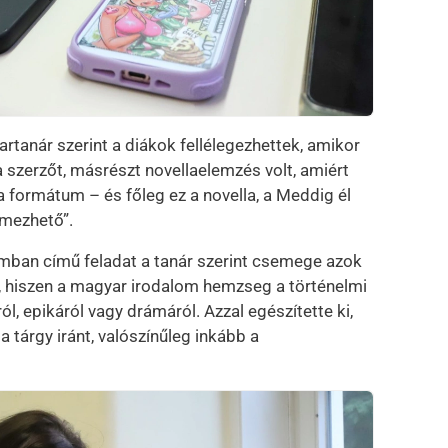
rtanár szerint a diákok fellélegezhettek, amikor
a szerzőt, másrészt novellaelemzés volt, amiért
a formátum – és főleg ez a novella, a Meddig él
lmezhető”.
omban című feladat a tanár szerint csemege azok
, hiszen a magyar irodalom hemzseg a történelmi
l, epikáról vagy drámáról. Azzal egészítette ki,
 tárgy iránt, valószínűleg inkább a