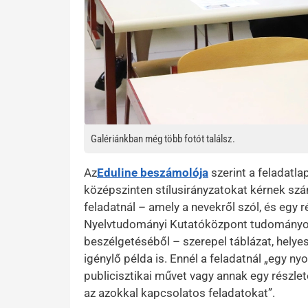
Galériánkban még több fotót találsz.
Az
Eduline beszámolója
szerint a feladatla
középszinten stílusirányzatokat kérnek sz
feladatnál – amely a nevekről szól, és egy r
Nyelvtudományi Kutatóközpont tudományos 
beszélgetéséből – szerepel táblázat, helyes
igénylő példa is. Ennél a feladatnál „egy n
publicisztikai művet vagy annak egy részlet
az azokkal kapcsolatos feladatokat”.