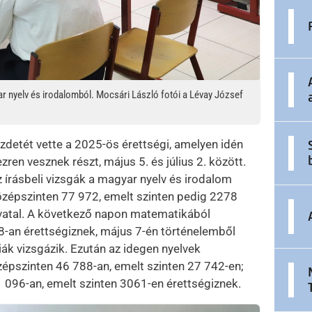
r nyelv és irodalomból. Mocsári László fotói a Lévay József
zdetét vette a 2025-ös érettségi, amelyen idén
ren vesznek részt, május 5. és július 2. között.
z írásbeli vizsgák a magyar nyelv és irodalom
özépszinten 77 972, emelt szinten pedig 2278
hivatal. A következő napon matematikából
8-an érettségiznek, május 7-én történelemből
ák vizsgázik. Ezután az idegen nyelvek
zépszinten 46 788-an, emelt szinten 27 742-en;
 096-an, emelt szinten 3061-en érettségiznek.