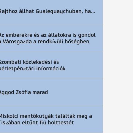
Rajthoz állhat Gualeguaychuban, ha...
Az emberekre és az állatokra is gondol
a Városgazda a rendkívüli hőségben
Szombati közlekedési és
bérletpénztári információk
Aggod Zsófia marad
Miskolci mentőkutyák találták meg a
Tiszában eltűnt fiú holttestét