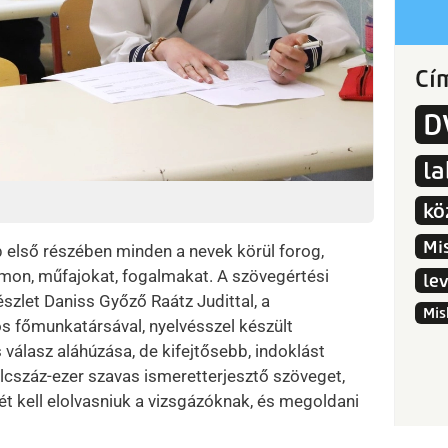
Cí
D
l
kö
Mi
p első részében minden a nevek körül forog,
ámon, műfajokat, fogalmakat. A szövegértési
le
észlet Daniss Győző Raátz Judittal, a
Mis
főmunkatársával, nyelvésszel készült
 válasz aláhúzása, de kifejtősebb, indoklást
yolcszáz-ezer szavas ismeretterjesztő szöveget,
ét kell elolvasniuk a vizsgázóknak, és megoldani