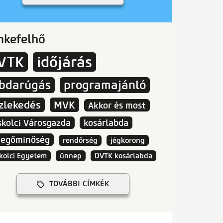
mkefelhő
VTK
időjárás
abdarúgás
programajánló
zlekedés
MVK
Akkor és most
skolci Városgazda
kosárlabda
vegőminőség
rendőrség
jégkorong
kolci Egyetem
ünnep
DVTK kosárlabda
TOVÁBBI CÍMKÉK