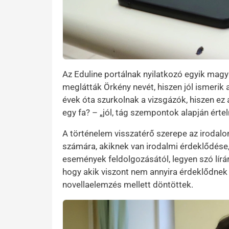
Az Eduline portálnak nyilatkozó egyik magya
meglátták Örkény nevét, hiszen jól ismerik 
évek óta szurkolnak a vizsgázók, hiszen ez 
egy fa? – „jól, tág szempontok alapján érte
A történelem visszatérő szerepe az irodal
számára, akiknek van irodalmi érdeklődése
események feldolgozásától, legyen szó líráró
hogy akik viszont nem annyira érdeklődnek a
novellaelemzés mellett döntöttek.
Kép