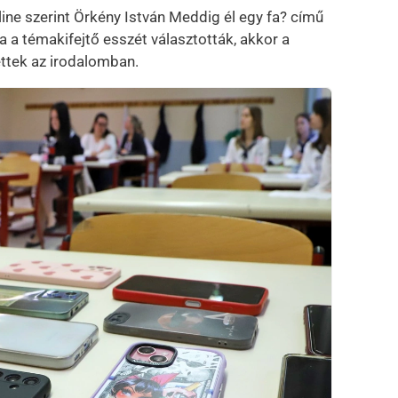
ne szerint Örkény István Meddig él egy fa? című
ha a témakifejtő esszét választották, akkor a
ettek az irodalomban.