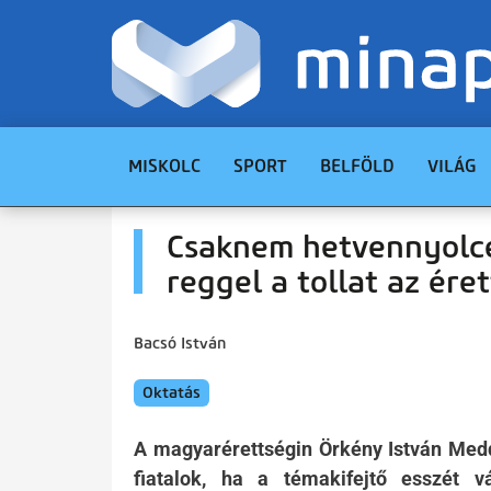
MISKOLC
SPORT
BELFÖLD
VILÁG
Csaknem hetvennyolce
reggel a tollat az ére
Bacsó István
Oktatás
A magyarérettségin Örkény István Medd
fiatalok, ha a témakifejtő esszét v