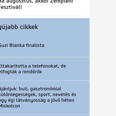
Ha augusztus, akkor Zempléni
Fesztivál!
gújabb cikkek
Guzi Blanka finalista
Eltakarította a telefonokat, de
elfogták a rendőrök
Ajánljuk: buli, gasztronómiai
különlegességek, sport, nevetés és
egy égi látványosság a jövő héten
Miskolcon