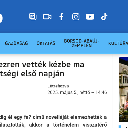
BORSOD-ABAÚJ-
GAZDASÁG
OKTATÁS
KULTÚR
ZEMPLÉN
zren vették kézbe ma
ttségi első napján
Létrehozva
2025. május 5., hétfő – 14:46
ig él egy fa? című novelláját elemezhették a
álasztották, akkor a történelem visszatérő