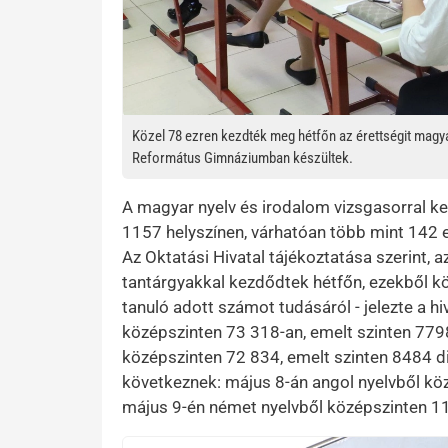
Közel 78 ezren kezdték meg hétfőn az érettségit magya
Református Gimnáziumban készültek.
A magyar nyelv és irodalom vizsgasorral ke
1157 helyszínen, várhatóan több mint 142 ez
Az Oktatási Hivatal tájékoztatása szerint, a
tantárgyakkal kezdődtek hétfőn, ezekből k
tanuló adott számot tudásáról - jelezte a 
középszinten 73 318-an, emelt szinten 779
középszinten 72 834, emelt szinten 8484 di
következnek: május 8-án angol nyelvből kö
május 9-én német nyelvből középszinten 11