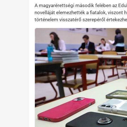
A magyarérettségi második felében az Eduli
novelláját elemezhették a fiatalok, viszont 
történelem visszatérő szerepéről értekezh
Kép