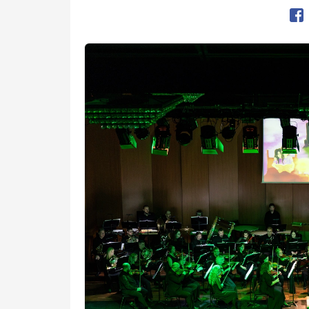
Op
Kép