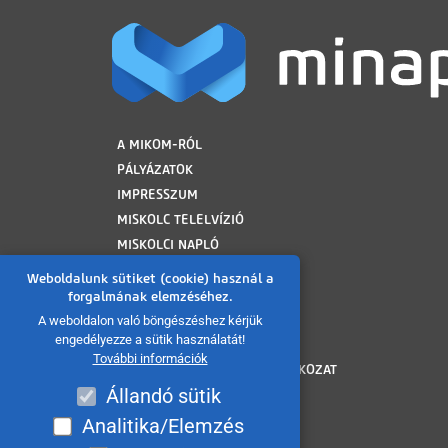
LÁBLÉC
A MIKOM-RÓL
PÁLYÁZATOK
IMPRESSZUM
MISKOLC TELELVÍZIÓ
MISKOLCI NAPLÓ
MINAP ARCHÍVUM
Weboldalunk sütiket (cookie) használ a
FELHASZNÁLÁSI FELTÉTELEK
forgalmának elemzéséhez.
ADATVÉDELMI TÁJÉKOZTATÓ
A weboldalon való böngészéshez kérjük
engedélyezze a sütik használatát!
SÜTI TÁJÉKOZTATÓ
További információk
AKADÁLYMENTESÍTÉSI NYILATKOZAT
Állandó sütik
KÖZÉRDEKŰ ADATOK
KÖZADATKERESŐ
Analitika/Elemzés
VISSZAÉLÉS BEJELENTÉS