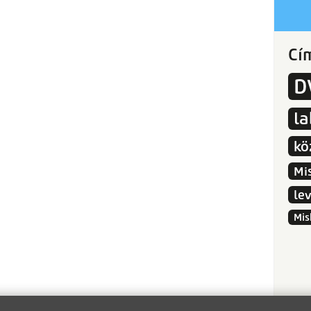
Cí
D
l
kö
Mi
le
Mis