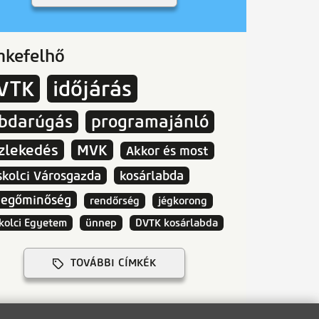
mkefelhő
VTK
időjárás
abdarúgás
programajánló
zlekedés
MVK
Akkor és most
skolci Városgazda
kosárlabda
vegőminőség
rendőrség
jégkorong
kolci Egyetem
ünnep
DVTK kosárlabda
TOVÁBBI CÍMKÉK