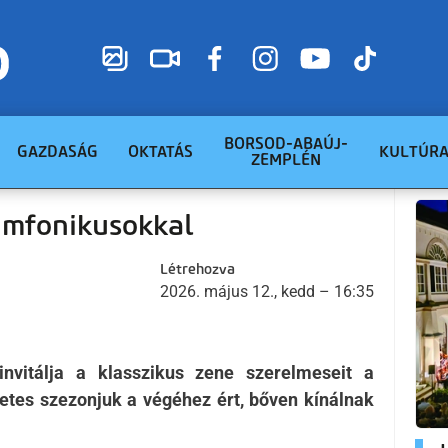
BORSOD-ABAÚJ-
GAZDASÁG
OKTATÁS
KULTÚR
ZEMPLÉN
imfonikusokkal
Létrehozva
2026. május 12., kedd – 16:35
nvitálja a klasszikus zene szerelmeseit a
etes szezonjuk a végéhez ért, bőven kínálnak