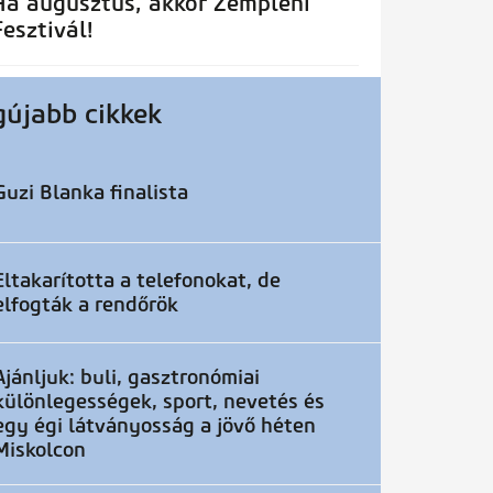
Ha augusztus, akkor Zempléni
Fesztivál!
gújabb cikkek
Guzi Blanka finalista
Eltakarította a telefonokat, de
elfogták a rendőrök
Ajánljuk: buli, gasztronómiai
különlegességek, sport, nevetés és
egy égi látványosság a jövő héten
Miskolcon