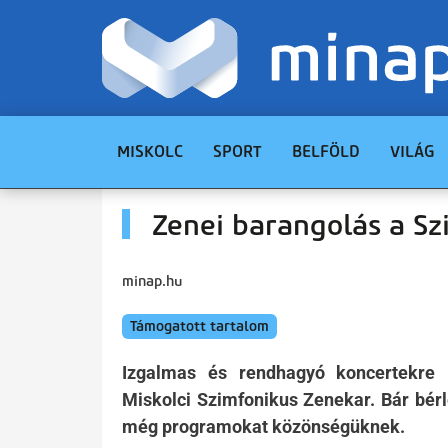
MISKOLC
SPORT
BELFÖLD
VILÁG
Zenei barangolás a Sz
minap.hu
Támogatott tartalom
Izgalmas és rendhagyó koncertekre i
Miskolci Szimfonikus Zenekar. Bár bérl
még programokat közönségüknek.