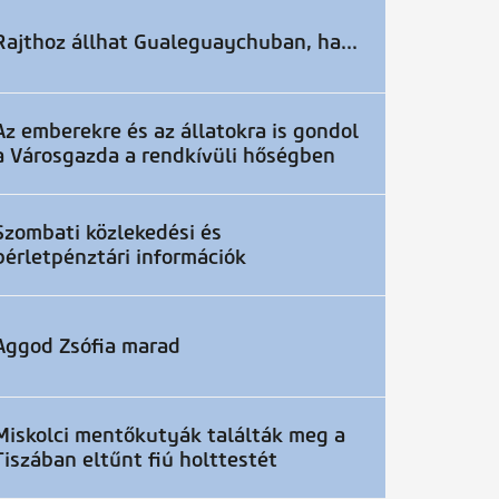
Rajthoz állhat Gualeguaychuban, ha...
Az emberekre és az állatokra is gondol
a Városgazda a rendkívüli hőségben
Szombati közlekedési és
bérletpénztári információk
Aggod Zsófia marad
Miskolci mentőkutyák találták meg a
Tiszában eltűnt fiú holttestét