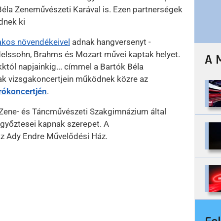
Béla Zeneművészeti Karával is. Ezen partnerségek
dnek ki
kos növendékeivel
adnak hangversenyt -
elssohn, Brahms és Mozart művei kaptak helyet.
A 
tól napjainkig... címmel a Bartók Béla
k vizsgakoncertjein működnek közre az
rókoncertjén
.
a Zene- és Táncművészeti Szakgimnázium által
győztesei kapnak szerepet. A
az Ady Endre Művelődési Ház.