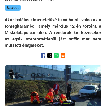
Baleset
Akár halálos kimenetelűvé is válhatott volna az a
tömegkarambol, amely március 12-én történt, a
Miskolctapolcai úton. A rendőrök kiérkezésekor
az egyik szerencsétlenül járt sofőr már nem
mutatott életjeleket.
Opens in a new window
Opens in a new window
Opens in a new window
Kép