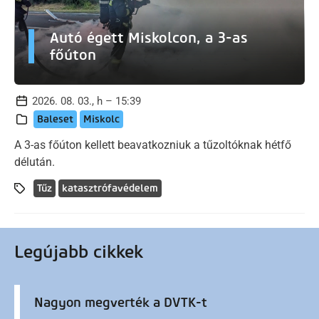
Autó égett Miskolcon, a 3-as
főúton
2026. 08. 03., h – 15:39
Baleset
Miskolc
A 3-as főúton kellett beavatkozniuk a tűzoltóknak hétfő
délután.
Tűz
katasztrófavédelem
Legújabb cikkek
Nagyon megverték a DVTK-t