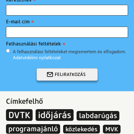
E-mail cím
Felhasználási feltételek
A felhasználási feltételeket megismertem és elfogadom.
Adatvédelmi nyilatkozat
FELIRATKOZÁS
Címkefelhő
DVTK
időjárás
labdarúgás
programajánló
közlekedés
MVK