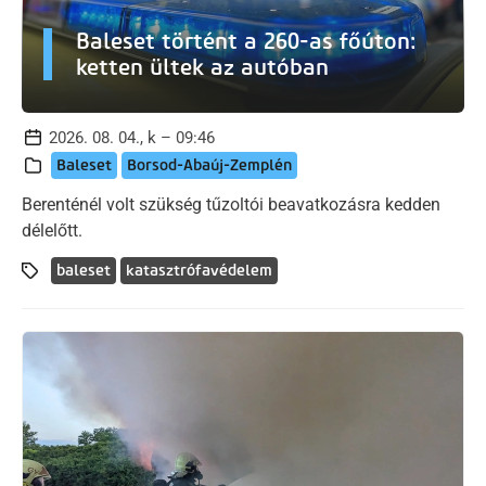
Baleset történt a 260-as főúton:
ketten ültek az autóban
2026. 08. 04., k – 09:46
Baleset
Borsod-Abaúj-Zemplén
Berenténél volt szükség tűzoltói beavatkozásra kedden
délelőtt.
baleset
katasztrófavédelem