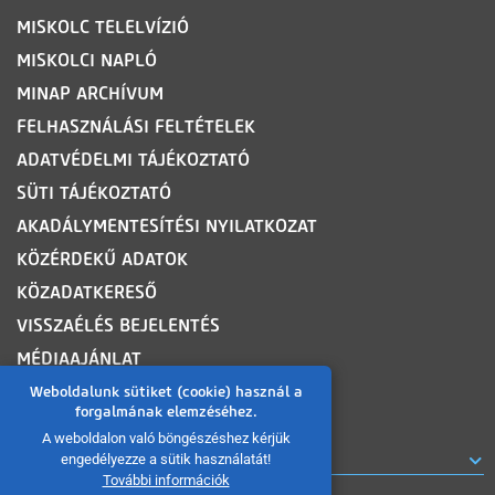
MISKOLC TELELVÍZIÓ
MISKOLCI NAPLÓ
MINAP ARCHÍVUM
FELHASZNÁLÁSI FELTÉTELEK
ADATVÉDELMI TÁJÉKOZTATÓ
SÜTI TÁJÉKOZTATÓ
AKADÁLYMENTESÍTÉSI NYILATKOZAT
KÖZÉRDEKŰ ADATOK
KÖZADATKERESŐ
VISSZAÉLÉS BEJELENTÉS
MÉDIAAJÁNLAT
OLDALTÉRKÉP
Weboldalunk sütiket (cookie) használ a
forgalmának elemzéséhez.
A weboldalon való böngészéshez kérjük
ROVATOK
engedélyezze a sütik használatát!
További információk