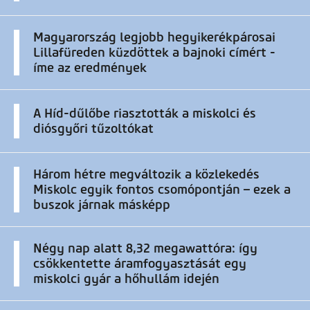
Magyarország legjobb hegyikerékpárosai
Lillafüreden küzdöttek a bajnoki címért -
íme az eredmények
A Híd-dűlőbe riasztották a miskolci és
diósgyőri tűzoltókat
Három hétre megváltozik a közlekedés
Miskolc egyik fontos csomópontján – ezek a
buszok járnak másképp
Négy nap alatt 8,32 megawattóra: így
csökkentette áramfogyasztását egy
miskolci gyár a hőhullám idején