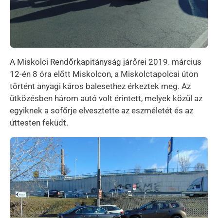
A Miskolci Rendőrkapitányság járőrei 2019. március
12-én 8 óra előtt Miskolcon, a Miskolctapolcai úton
történt anyagi káros balesethez érkeztek meg. Az
ütközésben három autó volt érintett, melyek közül az
egyiknek a sofőrje elvesztette az eszméletét és az
úttesten feküdt.
Kép