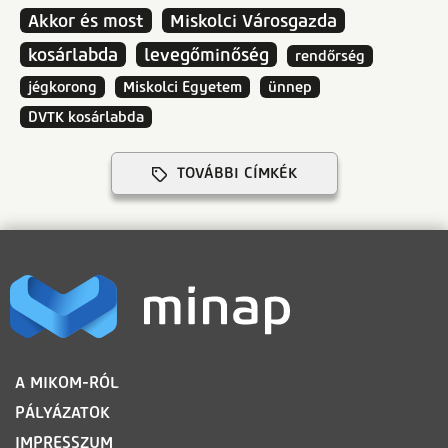
Akkor és most
Miskolci Városgazda
kosárlabda
levegőminőség
rendőrség
jégkorong
Miskolci Egyetem
ünnep
DVTK kosárlabda
TOVÁBBI CÍMKÉK
LÁBLÉC
A MIKOM-RÓL
PÁLYÁZATOK
IMPRESSZUM