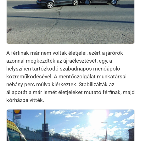
A férfinak már nem voltak életjelei, ezért a járőrök
azonnal megkezdték az újraélesztését, egy, a
helyszínen tartózkodó szabadnapos menőápoló
közreműködésével. A mentőszolgálat munkatársai
néhány perc múlva kiérkeztek. Stabilizálták az
állapotát a már ismét életjeleket mutató férfinak, majd
kórházba vitték.
Kép