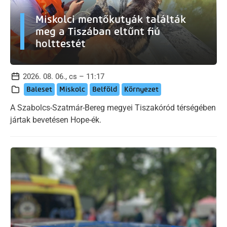
Miskolci mentőkutyák találták
meg a Tiszában eltűnt fiú
holttestét
2026. 08. 06., cs – 11:17
Baleset
Miskolc
Belföld
Környezet
A Szabolcs-Szatmár-Bereg megyei Tiszakóród térségében
jártak bevetésen Hope-ék.