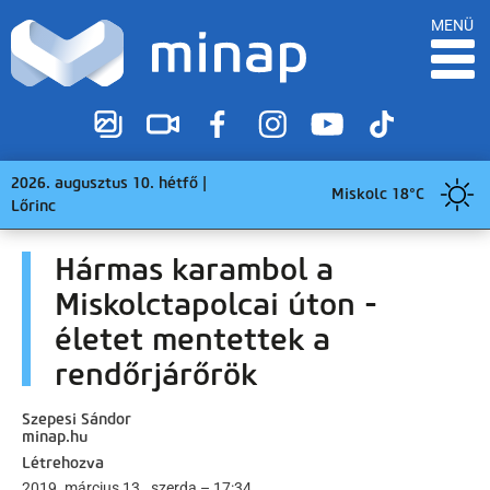
MENÜ
2026. augusztus 10. hétfő |
Miskolc 18°C
Lőrinc
Hármas karambol a
Miskolctapolcai úton -
életet mentettek a
rendőrjárőrök
Szepesi Sándor
minap.hu
Létrehozva
2019. március 13., szerda – 17:34