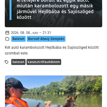
miután karambolozott egy másik
járművel Hejőbába és Sajószöged
között
2026. 08. 08., szo – 21:31
Baleset
Borsod-Abaúj-Zemplén
Két autó karambolozott Hejőbába és Sajószöged között
szombat este.
baleset
katasztrófavédelem