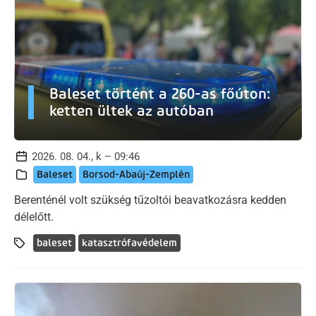
Baleset történt a 260-as főúton:
ketten ültek az autóban
2026. 08. 04., k – 09:46
Baleset
Borsod-Abaúj-Zemplén
Berenténél volt szükség tűzoltói beavatkozásra kedden
délelőtt.
baleset
katasztrófavédelem