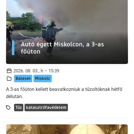
Autó égett Miskolcon, a 3-as
főúton
2026. 08. 03., h – 15:39
Baleset
Miskolc
A 3-as főúton kellett beavatkozniuk a tűzoltóknak hétfő
délután.
Tűz
katasztrófavédelem