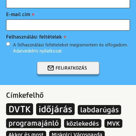
E-mail cím
Felhasználási feltételek
A felhasználási feltételeket megismertem és elfogadom.
Adatvédelmi nyilatkozat
FELIRATKOZÁS
Címkefelhő
DVTK
időjárás
labdarúgás
programajánló
közlekedés
MVK
Akkor és most
Miskolci Városgazda