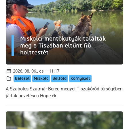
Miskolci mentőkutyák találták
meg a Tiszában eltűnt fiú
holttestét
2026. 08. 06., cs – 11:17
Baleset
Miskolc
Belföld
Környezet
A Szabolcs-Szatmár-Bereg megyei Tiszakóród térségében
jártak bevetésen Hope-ék.