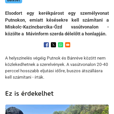
Baleset
Elsodort egy kerékpárost egy személyvonat
Putnokon, emiatt késésekre kell számítani a
Miskolc-Kazincbarcika-Ózd vasútvonalon -
közölte a Mávinform szerda délelőtt a honlapján.
Opens in a new window
Opens in a new window
Opens in a new window
A helyszínelés végéig Putnok és Bánréve között nem
közlekedhetnek a szerelvények. A vasútvonalon 20-40
perccel hosszabb eljutási időre, buszos átszállásra
kell számítani - írták.
Ez is érdekelhet