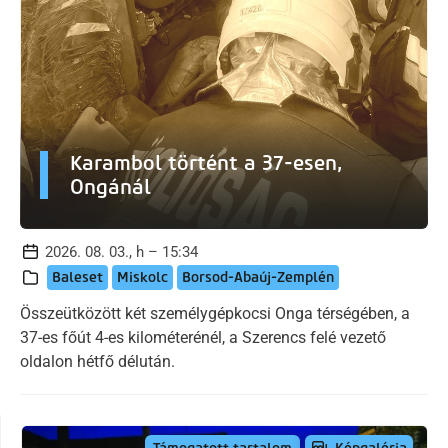
Karambol történt a 37-esen,
Ongánál
2026. 08. 03., h – 15:34
Baleset
Miskolc
Borsod-Abaúj-Zemplén
Összeütközött két személygépkocsi Onga térségében, a
37-es főút 4-es kilométerénél, a Szerencs felé vezető
oldalon hétfő délután.