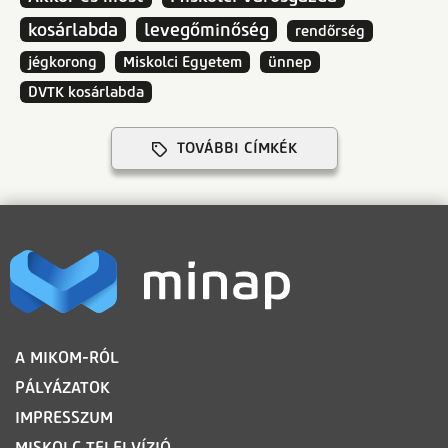
kosárlabda
levegőminőség
rendőrség
jégkorong
Miskolci Egyetem
ünnep
DVTK kosárlabda
TOVÁBBI CÍMKÉK
LÁBLÉC
A MIKOM-RÓL
PÁLYÁZATOK
IMPRESSZUM
MISKOLC TELELVÍZIÓ