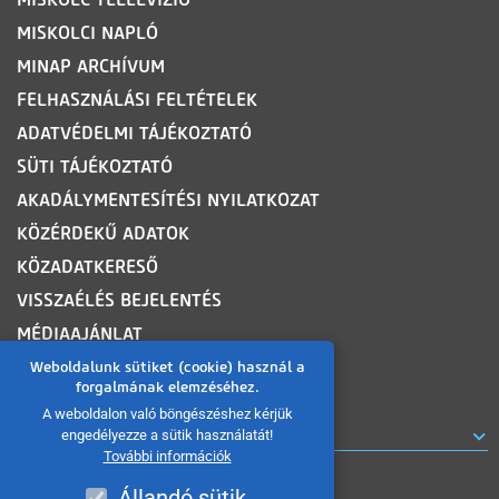
MISKOLCI NAPLÓ
MINAP ARCHÍVUM
FELHASZNÁLÁSI FELTÉTELEK
ADATVÉDELMI TÁJÉKOZTATÓ
SÜTI TÁJÉKOZTATÓ
AKADÁLYMENTESÍTÉSI NYILATKOZAT
KÖZÉRDEKŰ ADATOK
KÖZADATKERESŐ
VISSZAÉLÉS BEJELENTÉS
MÉDIAAJÁNLAT
OLDALTÉRKÉP
Weboldalunk sütiket (cookie) használ a
forgalmának elemzéséhez.
A weboldalon való böngészéshez kérjük
ROVATOK
engedélyezze a sütik használatát!
További információk
Állandó sütik