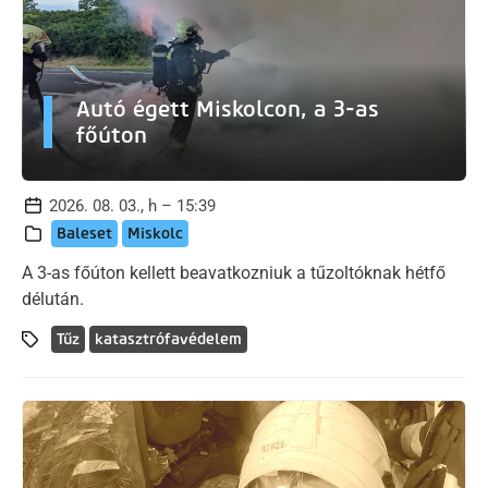
Autó égett Miskolcon, a 3-as
főúton
2026. 08. 03., h – 15:39
Baleset
Miskolc
A 3-as főúton kellett beavatkozniuk a tűzoltóknak hétfő
délután.
Tűz
katasztrófavédelem