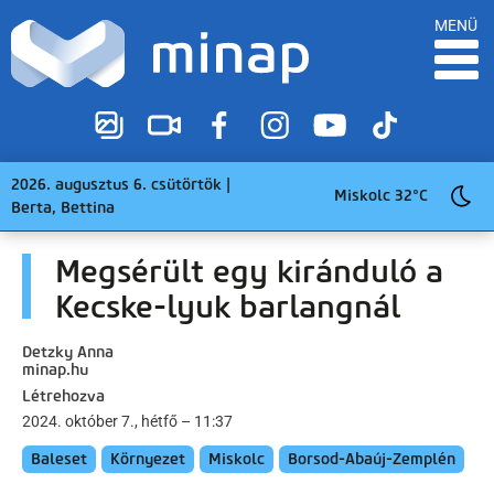
MENÜ
2026. augusztus 6. csütörtök |
Miskolc 32°C
Berta, Bettina
Megsérült egy kiránduló a
Kecske-lyuk barlangnál
Detzky Anna
minap.hu
Létrehozva
2024. október 7., hétfő – 11:37
Baleset
Környezet
Miskolc
Borsod-Abaúj-Zemplén