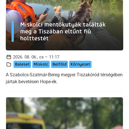
Miskolci mentőkutyák találták
meg a Tiszában eltűnt fiú
holttestét
2026. 08. 06., cs – 11:17
Baleset
Miskolc
Belföld
Környezet
A Szabolcs-Szatmár-Bereg megyei Tiszakóród térségében
jártak bevetésen Hope-ék.