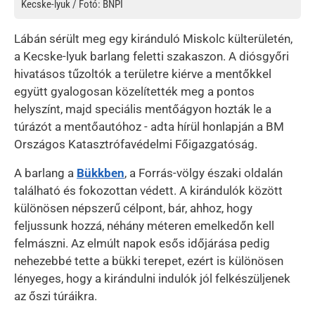
Kecske-lyuk / Fotó: BNPI
Lábán sérült meg egy kiránduló Miskolc külterületén,
a Kecske-lyuk barlang feletti szakaszon. A diósgyőri
hivatásos tűzoltók a területre kiérve a mentőkkel
együtt gyalogosan közelítették meg a pontos
helyszínt, majd speciális mentőágyon hozták le a
túrázót a mentőautóhoz - adta hírül honlapján a BM
Országos Katasztrófavédelmi Főigazgatóság.
A barlang a
Bükkben
, a Forrás-völgy északi oldalán
található és fokozottan védett. A kirándulók között
különösen népszerű célpont, bár, ahhoz, hogy
feljussunk hozzá, néhány méteren emelkedőn kell
felmászni. Az elmúlt napok esős időjárása pedig
nehezebbé tette a bükki terepet, ezért is különösen
lényeges, hogy a kirándulni indulók jól felkészüljenek
az őszi túráikra.