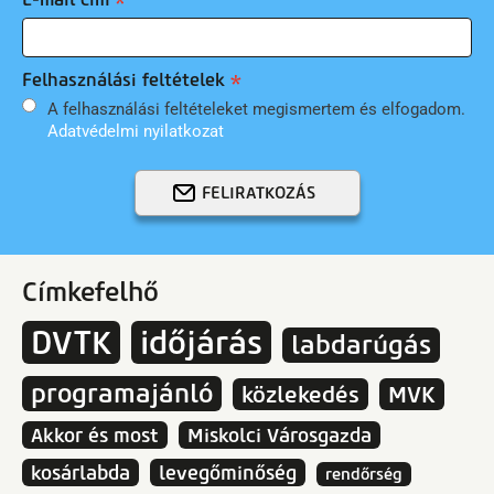
Felhasználási feltételek
A felhasználási feltételeket megismertem és elfogadom.
Adatvédelmi nyilatkozat
FELIRATKOZÁS
Címkefelhő
DVTK
időjárás
labdarúgás
programajánló
közlekedés
MVK
Akkor és most
Miskolci Városgazda
kosárlabda
levegőminőség
rendőrség