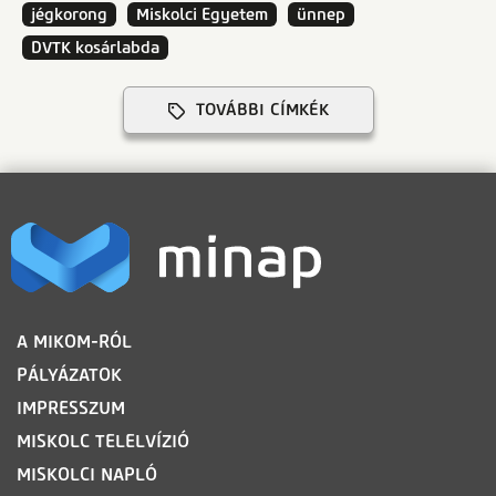
jégkorong
Miskolci Egyetem
ünnep
DVTK kosárlabda
TOVÁBBI CÍMKÉK
LÁBLÉC
A MIKOM-RÓL
PÁLYÁZATOK
IMPRESSZUM
MISKOLC TELELVÍZIÓ
MISKOLCI NAPLÓ