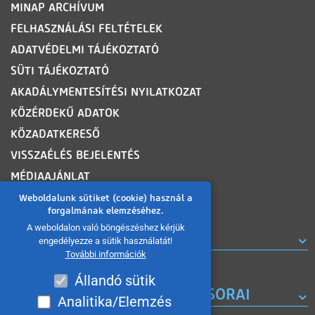
MINAP ARCHÍVUM
FELHASZNÁLÁSI FELTÉTELEK
ADATVÉDELMI TÁJÉKOZTATÓ
SÜTI TÁJÉKOZTATÓ
AKADÁLYMENTESÍTÉSI NYILATKOZAT
KÖZÉRDEKŰ ADATOK
KÖZADATKERESŐ
VISSZAÉLÉS BEJELENTÉS
MÉDIAAJÁNLAT
OLDALTÉRKÉP
Weboldalunk sütiket (cookie) használ a
forgalmának elemzéséhez.
A weboldalon való böngészéshez kérjük
ROVATOK
engedélyezze a sütik használatát!
További információk
Állandó sütik
A MISKOLC TV KORÁBBI MŰSORAI
Analitika/Elemzés