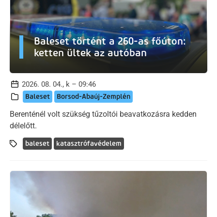
Baleset történt a 260-as főúton:
ketten ültek az autóban
2026. 08. 04., k – 09:46
Baleset
Borsod-Abaúj-Zemplén
Berenténél volt szükség tűzoltói beavatkozásra kedden
délelőtt.
baleset
katasztrófavédelem