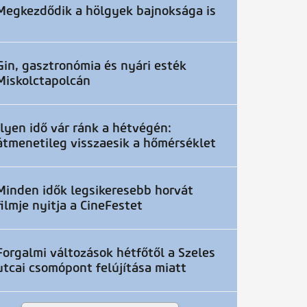
Megkezdődik a hölgyek bajnoksága is
Gin, gasztronómia és nyári esték
Miskolctapolcán
Ilyen idő vár ránk a hétvégén:
átmenetileg visszaesik a hőmérséklet
Minden idők legsikeresebb horvát
filmje nyitja a CineFestet
Forgalmi változások hétfőtől a Szeles
utcai csomópont felújítása miatt