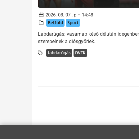
2026. 08. 07., p – 14:48
Belföld
Sport
Labdarúgás: vasárnap késő délután idegenbe
szerepelnek a diósgyőriek.
labdarúgás
DVTK