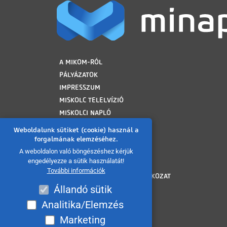
LÁBLÉC
A MIKOM-RÓL
PÁLYÁZATOK
IMPRESSZUM
MISKOLC TELELVÍZIÓ
MISKOLCI NAPLÓ
MINAP ARCHÍVUM
Weboldalunk sütiket (cookie) használ a
FELHASZNÁLÁSI FELTÉTELEK
forgalmának elemzéséhez.
ADATVÉDELMI TÁJÉKOZTATÓ
A weboldalon való böngészéshez kérjük
engedélyezze a sütik használatát!
SÜTI TÁJÉKOZTATÓ
További információk
AKADÁLYMENTESÍTÉSI NYILATKOZAT
Állandó sütik
KÖZÉRDEKŰ ADATOK
KÖZADATKERESŐ
Analitika/Elemzés
VISSZAÉLÉS BEJELENTÉS
Marketing
MÉDIAAJÁNLAT