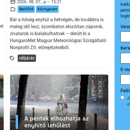
2026. 08. 07., p – 15:21
Iratk
Belföld
Környezet
pént
legé
a
Bár a hőség enyhül a hétvégén, de továbbra is
rt
meleg idő lesz, szombaton elszórtan záporok,
Vez
zivatarok is kialakulhatnak – derült ki a
HungaroMet Magyar Meteorológiai Szolgáltató
Nonprofit Zrt. előrejelzéséből.
Ker
időjárás
E-ma
Felh
A
e
A péntek elhozhatja az
enyhítő lehűlést