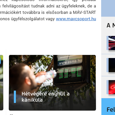
 felvilágosítást tudnak adni az ügyfeleknek, de a
nformációkért továbbra is elsősorban a MÁV-START
fonos ügyfélszolgálatot vagy
www.mavcsoport.hu
A 
Hétvégére enyhül a
kánikula
Fe