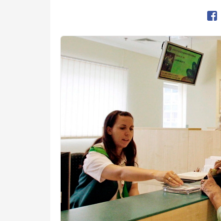
Op
Kép