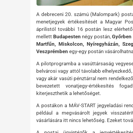
A debreceni 20. számú (Malompark) post
menetjegyek értékesítését a Magyar Post
áprilistól további 16 postán lesz elérhető
mellett
Budapesten
négy postán,
Győrben
Martfűn, Miskolcon, Nyíregyházán, Sze
Veszprémben
egy-egy postán vásárolhatna
A pilotprogramba a vasúttársaság vegyese
belvárosi vagy attól távolabb elhelyezkedő
vagy akár vasúti pénztárral nem rendelke
bevezetett vonatjegy-értékesítés fog
kiterjeszthetik a lehetőséget.
A postákon a MÁV-START jegyeladási rends
például a megvásárolt jegyek visszatérí
vásárlására itt nincs lehetőség. Ezeket tov
A postai ügyintézők a jegyértékesíté