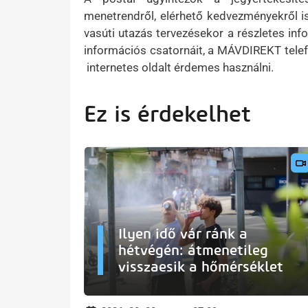
menetrendről, elérhető kedvezményekről is
vasúti utazás tervezésekor a részletes i
információs csatornáit, a MÁVDIREKT tele
internetes oldalt érdemes használni.
Ez is érdekelhet
Ilyen idő vár ránk a
hétvégén: átmenetileg
visszaesik a hőmérséklet