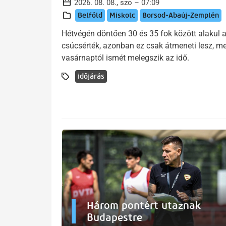
2026. 08. 08., szo – 07:09
Belföld
Miskolc
Borsod-Abaúj-Zemplén
Hétvégén döntően 30 és 35 fok között alakul 
csúcsérték, azonban ez csak átmeneti lesz, me
vasárnaptól ismét melegszik az idő.
időjárás
Három pontért utaznak
Budapestre