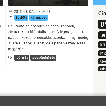
2026. 08. 07., p – 07:28
Cí
Belföld
Környezet
D
n
Délutántól felhősödés és néhol záporok,
zivatarok is előfordulhatnak. A legmagasabb
l
nappali középhőmérséklet azonban még mindig
35 Celsius fok is lehet, de a piros veszélyjelzés
kö
megszűnt.
Mi
időjárás
levegőminőség
le
Mis