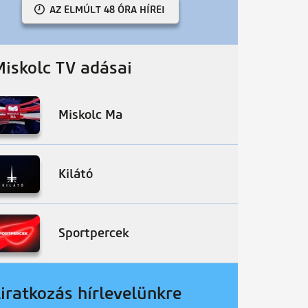
AZ ELMÚLT 48 ÓRA HÍREI
Miskolc TV adásai
Miskolc Ma
Kilátó
Sportpercek
liratkozás hírlevelünkre