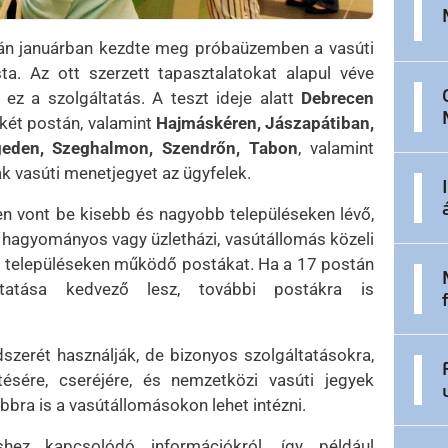
án januárban kezdte meg próbaüzemben a vasúti
a. Az ott szerzett tapasztalatokat alapul véve
 ez a szolgáltatás. A teszt ideje alatt
Debrecen
két postán, valamint
Hajmáskéren, Jászapátiban,
geden, Szeghalmon, Szendrőn, Tabon
, valamint
k vasúti menetjegyet az ügyfelek.
n vont be kisebb és nagyobb településeken lévő,
, hagyományos vagy üzletházi, vasútállomás közeli
ző településeken működő postákat. Ha a 17 postán
adtatása kedvező lesz, további postákra is
zerét használják, de bizonyos szolgáltatásokra,
tésére, cseréjére, és nemzetközi vasúti jegyek
ábbra is a vasútállomásokon lehet intézni.
shez kapcsolódó információkról, így például