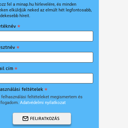
ozz fel a minap.hu hírlevelére, és minden
eken elküldjük neked az elmúlt hét legfontosabb,
rdekesebb híreit.
etéknév
esztnév
il cím
asználási feltételek
 felhasználási feltételeket megismertem és
lfogadom.
Adatvédelmi nyilatkozat
FELIRATKOZÁS