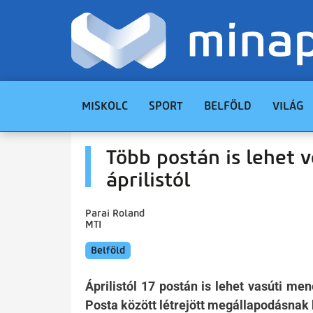
MISKOLC
SPORT
BELFÖLD
VILÁG
Több postán is lehet 
áprilistól
Parai Roland
MTI
Belföld
Áprilistól 17 postán is lehet vasúti m
Posta között létrejött megállapodásnak