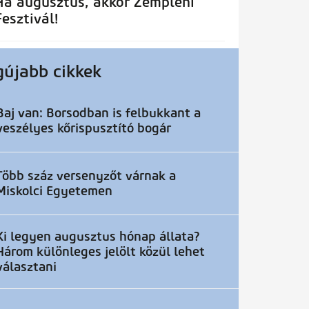
Ha augusztus, akkor Zempléni
Fesztivál!
gújabb cikkek
Baj van: Borsodban is felbukkant a
veszélyes kőrispusztító bogár
Több száz versenyzőt várnak a
Miskolci Egyetemen
Ki legyen augusztus hónap állata?
Három különleges jelölt közül lehet
választani