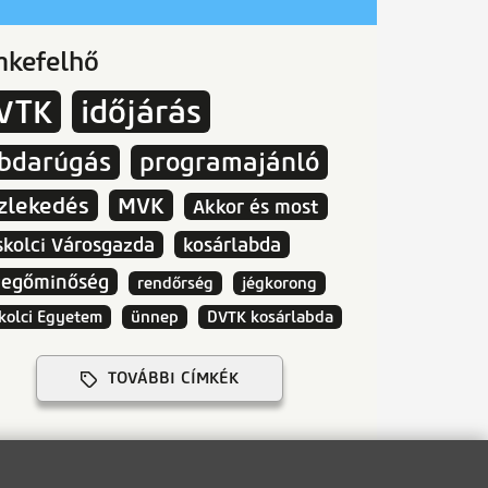
mkefelhő
VTK
időjárás
abdarúgás
programajánló
zlekedés
MVK
Akkor és most
skolci Városgazda
kosárlabda
vegőminőség
rendőrség
jégkorong
kolci Egyetem
ünnep
DVTK kosárlabda
TOVÁBBI CÍMKÉK