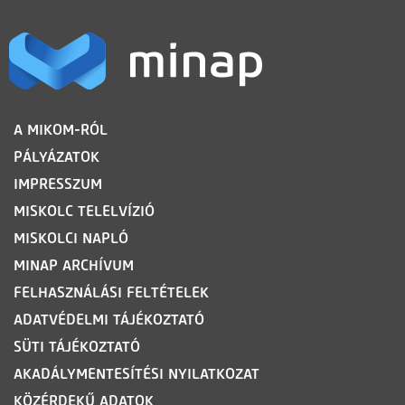
LÁBLÉC
A MIKOM-RÓL
PÁLYÁZATOK
IMPRESSZUM
MISKOLC TELELVÍZIÓ
MISKOLCI NAPLÓ
MINAP ARCHÍVUM
FELHASZNÁLÁSI FELTÉTELEK
ADATVÉDELMI TÁJÉKOZTATÓ
SÜTI TÁJÉKOZTATÓ
AKADÁLYMENTESÍTÉSI NYILATKOZAT
KÖZÉRDEKŰ ADATOK