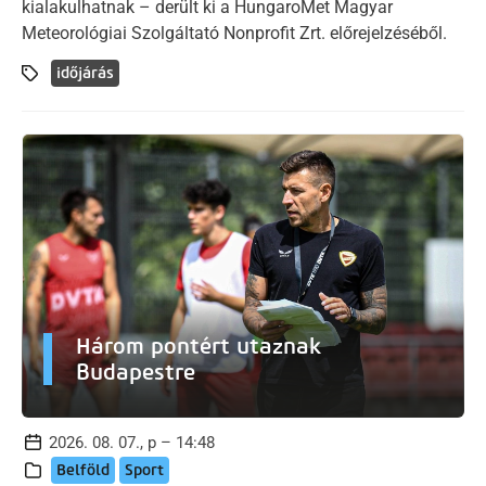
kialakulhatnak – derült ki a HungaroMet Magyar
Meteorológiai Szolgáltató Nonprofit Zrt. előrejelzéséből.
időjárás
Három pontért utaznak
Budapestre
2026. 08. 07., p – 14:48
Belföld
Sport