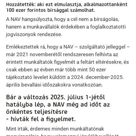
Hozzátették: aki ezt elmulasztja, alkalmazottanként
100 ezer forintos bírsággal számolhat.
A NAV hangsúlyozta, hogy a cél nem a bírságolás,
hanem a munkavállalók érdekében a foglalkoztatotti
jogviszonyok rendezése.
Emlékeztettek rá, hogy a NAV – szolgáltató jelleggel –
már 2021 novemberétől rendszeresen felhívta az
érintett munkáltatók figyelmét a feltárt eltérésekre, és
csak ebben az évben már több mint 50 ezer
tájékoztató levelet küldött a 2024. december-2025.
április bevallási időszakokra vonatkozóan.
Bár a változás 2025. július 1-jétől
hatályba lép, a NAV még ad időt az
önkéntes teljesítésre
- hívták fel a figyelmet.
Mint írták, érdemes minden munkáltatónak