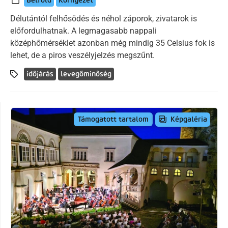
Belföld
Környezet
Délutántól felhősödés és néhol záporok, zivatarok is
előfordulhatnak. A legmagasabb nappali
középhőmérséklet azonban még mindig 35 Celsius fok is
lehet, de a piros veszélyjelzés megszűnt.
időjárás
levegőminőség
Képgaléria
Támogatott tartalom