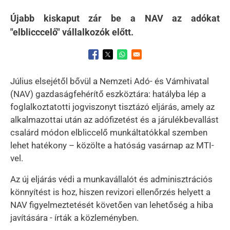
Újabb kiskaput zár be a NAV az adókat
"elblicccelő" vállalkozók előtt.
Opens in a new window
Opens in a new window
Opens in a new window
Július elsejétől bővül a Nemzeti Adó- és Vámhivatal
(NAV) gazdaságfehérítő eszköztára: hatályba lép a
foglalkoztatotti jogviszonyt tisztázó eljárás, amely az
alkalmazottai után az adófizetést és a járulékbevallást
csalárd módon elbliccelő munkáltatókkal szemben
lehet hatékony – közölte a hatóság vasárnap az MTI-
vel.
Az új eljárás védi a munkavállalót és adminisztrációs
könnyítést is hoz, hiszen revizori ellenőrzés helyett a
NAV figyelmeztetését követően van lehetőség a hiba
javítására - írták a közleményben.