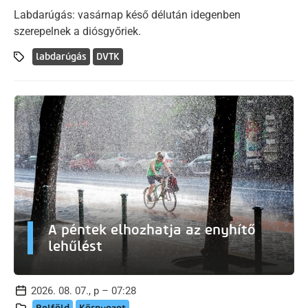
Labdarúgás: vasárnap késő délután idegenben
szerepelnek a diósgyőriek.
labdarúgás
DVTK
A péntek elhozhatja az enyhítő
lehűlést
2026. 08. 07., p – 07:28