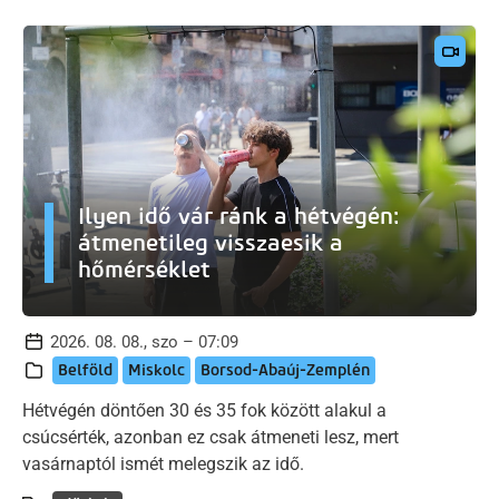
Ilyen idő vár ránk a hétvégén:
átmenetileg visszaesik a
hőmérséklet
2026. 08. 08., szo – 07:09
Belföld
Miskolc
Borsod-Abaúj-Zemplén
Hétvégén döntően 30 és 35 fok között alakul a
csúcsérték, azonban ez csak átmeneti lesz, mert
vasárnaptól ismét melegszik az idő.