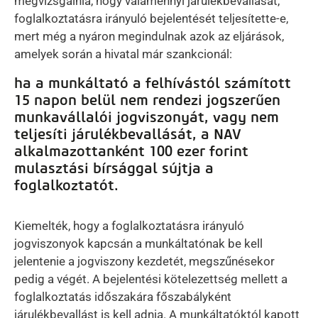
megvizsgálnia, hogy valamennyi járulékbevallását,
foglalkoztatásra irányuló bejelentését teljesítette-e,
mert még a nyáron megindulnak azok az eljárások,
amelyek során a hivatal már szankcionál:
ha a munkáltató a felhívástól számított
15 napon belül nem rendezi jogszerűen
munkavállalói jogviszonyát, vagy nem
teljesíti járulékbevallását, a NAV
alkalmazottanként 100 ezer forint
mulasztási bírsággal sújtja a
foglalkoztatót.
Kiemelték, hogy a foglalkoztatásra irányuló
jogviszonyok kapcsán a munkáltatónak be kell
jelentenie a jogviszony kezdetét, megszűnésekor
pedig a végét. A bejelentési kötelezettség mellett a
foglalkoztatás időszakára főszabályként
járulékbevallást is kell adnia. A munkáltatóktól kapott