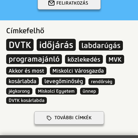
FELIRATKOZÁS
Címkefelhő
DVTK
időjárás
labdarúgás
programajánló
közlekedés
MVK
Akkor és most
Miskolci Városgazda
kosárlabda
levegőminőség
rendőrség
jégkorong
Miskolci Egyetem
ünnep
DVTK kosárlabda
TOVÁBBI CÍMKÉK