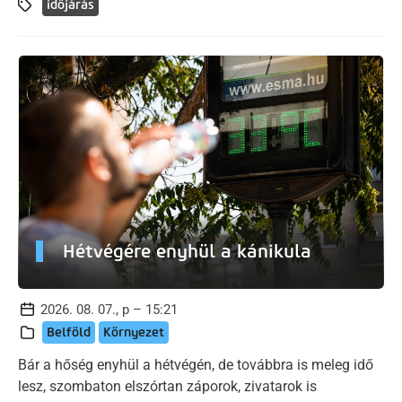
időjárás
Hétvégére enyhül a kánikula
2026. 08. 07., p – 15:21
Belföld
Környezet
Bár a hőség enyhül a hétvégén, de továbbra is meleg idő
lesz, szombaton elszórtan záporok, zivatarok is