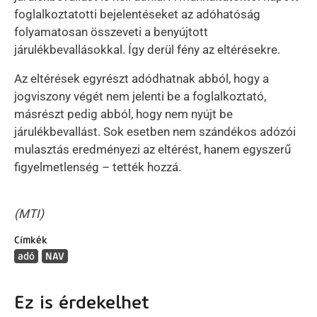
foglalkoztatotti bejelentéseket az adóhatóság
folyamatosan összeveti a benyújtott
járulékbevallásokkal. Így derül fény az eltérésekre.
Az eltérések egyrészt adódhatnak abból, hogy a
jogviszony végét nem jelenti be a foglalkoztató,
másrészt pedig abból, hogy nem nyújt be
járulékbevallást. Sok esetben nem szándékos adózói
mulasztás eredményezi az eltérést, hanem egyszerű
figyelmetlenség – tették hozzá.
(MTI)
Címkék
adó
NAV
Ez is érdekelhet