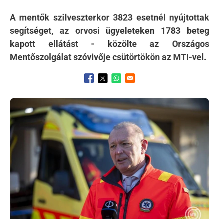
A mentők szilveszterkor 3823 esetnél nyújtottak
segítséget, az orvosi ügyeleteken 1783 beteg
kapott ellátást - közölte az Országos
Mentőszolgálat szóvivője csütörtökön az MTI-vel.
Opens in a new window
Opens in a new window
Opens in a new window
Kép