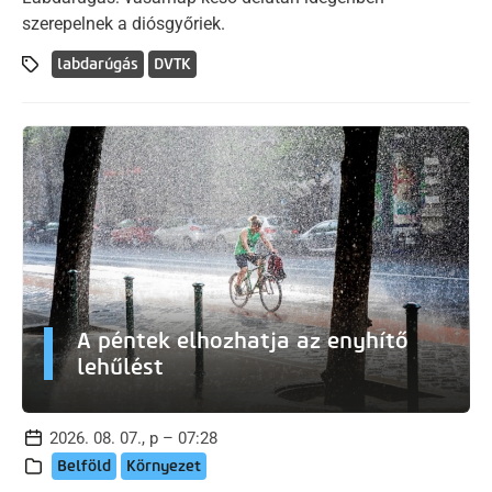
szerepelnek a diósgyőriek.
labdarúgás
DVTK
A péntek elhozhatja az enyhítő
lehűlést
2026. 08. 07., p – 07:28
Belföld
Környezet