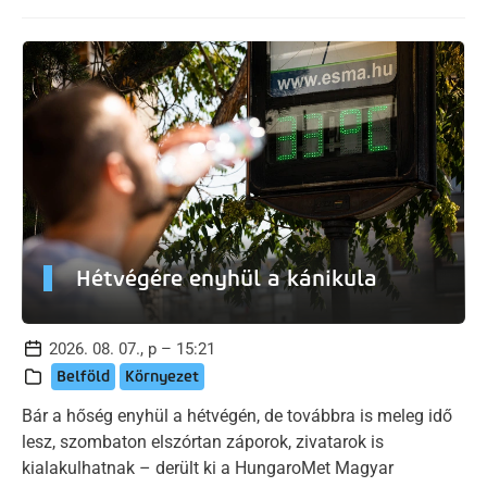
Hétvégére enyhül a kánikula
2026. 08. 07., p – 15:21
Belföld
Környezet
Bár a hőség enyhül a hétvégén, de továbbra is meleg idő
lesz, szombaton elszórtan záporok, zivatarok is
kialakulhatnak – derült ki a HungaroMet Magyar