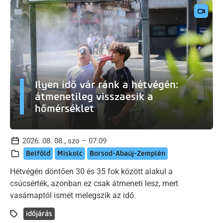
Ilyen idő vár ránk a hétvégén:
átmenetileg visszaesik a
hőmérséklet
2026. 08. 08., szo – 07:09
Belföld
Miskolc
Borsod-Abaúj-Zemplén
Hétvégén döntően 30 és 35 fok között alakul a
csúcsérték, azonban ez csak átmeneti lesz, mert
vasárnaptól ismét melegszik az idő.
időjárás