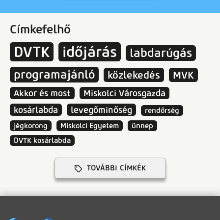
Címkefelhő
DVTK
időjárás
labdarúgás
programajánló
közlekedés
MVK
Akkor és most
Miskolci Városgazda
kosárlabda
levegőminőség
rendőrség
jégkorong
Miskolci Egyetem
ünnep
DVTK kosárlabda
TOVÁBBI CÍMKÉK