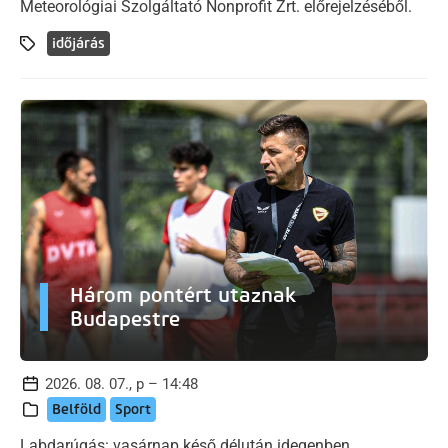
Meteorológiai Szolgáltató Nonprofit Zrt. előrejelzéséből.
időjárás
Három pontért utaznak
Budapestre
2026. 08. 07., p – 14:48
Belföld
Sport
Labdarúgás: vasárnap késő délután idegenben