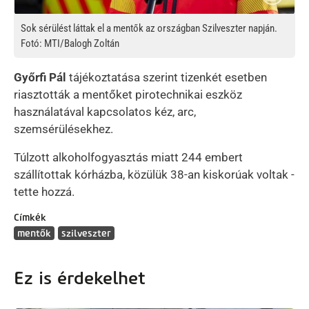
Sok sérülést láttak el a mentők az országban Szilveszter napján.
Fotó: MTI/Balogh Zoltán
Győrfi Pál
tájékoztatása szerint tizenkét esetben
riasztották a mentőket pirotechnikai eszköz
használatával kapcsolatos kéz, arc,
szemsérülésekhez.
Túlzott alkoholfogyasztás miatt 244 embert
szállítottak kórházba, közülük 38-an kiskorúak voltak -
tette hozzá.
Címkék
mentők
szilveszter
Ez is érdekelhet