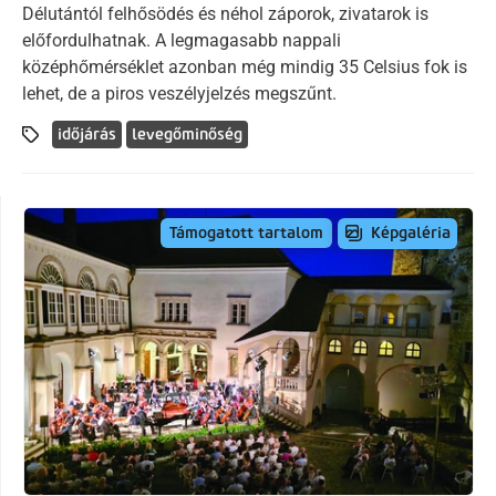
Délutántól felhősödés és néhol záporok, zivatarok is
előfordulhatnak. A legmagasabb nappali
középhőmérséklet azonban még mindig 35 Celsius fok is
lehet, de a piros veszélyjelzés megszűnt.
időjárás
levegőminőség
Képgaléria
Támogatott tartalom