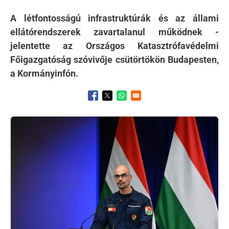
A létfontosságú infrastruktúrák és az állami
ellátórendszerek zavartalanul működnek -
jelentette az Országos Katasztrófavédelmi
Főigazgatóság szóvivője csütörtökön Budapesten,
a Kormányinfón.
Opens in a new window
Opens in a new window
Opens in a new window
Kép