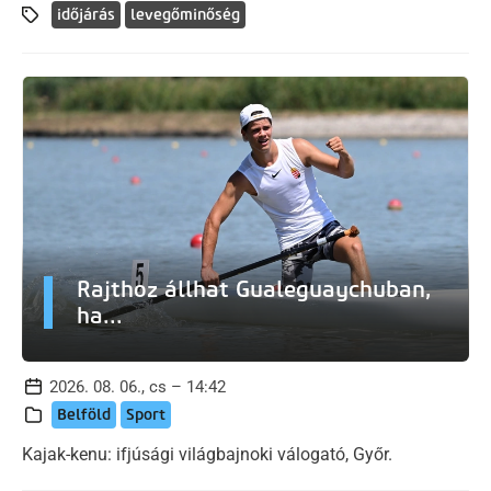
időjárás
levegőminőség
Rajthoz állhat Gualeguaychuban,
ha...
2026. 08. 06., cs – 14:42
Belföld
Sport
Kajak-kenu: ifjúsági világbajnoki válogató, Győr.