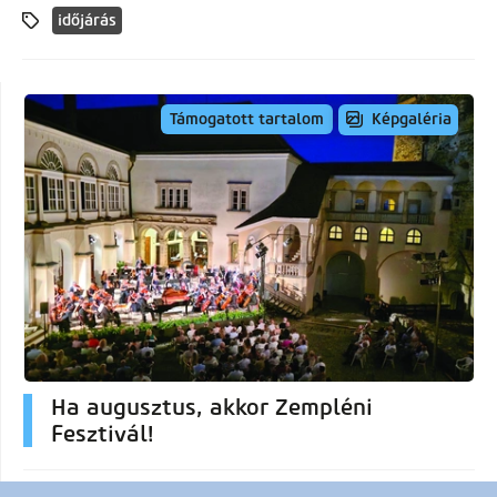
időjárás
Képgaléria
Támogatott tartalom
Ha augusztus, akkor Zempléni
Fesztivál!