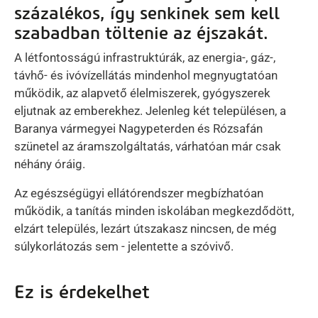
százalékos, így senkinek sem kell
szabadban töltenie az éjszakát.
A létfontosságú infrastruktúrák, az energia-, gáz-,
távhő- és ivóvízellátás mindenhol megnyugtatóan
működik, az alapvető élelmiszerek, gyógyszerek
eljutnak az emberekhez. Jelenleg két településen, a
Baranya vármegyei Nagypeterden és Rózsafán
szünetel az áramszolgáltatás, várhatóan már csak
néhány óráig.
Az egészségügyi ellátórendszer megbízhatóan
működik, a tanítás minden iskolában megkezdődött,
elzárt település, lezárt útszakasz nincsen, de még
súlykorlátozás sem - jelentette a szóvivő.
Ez is érdekelhet