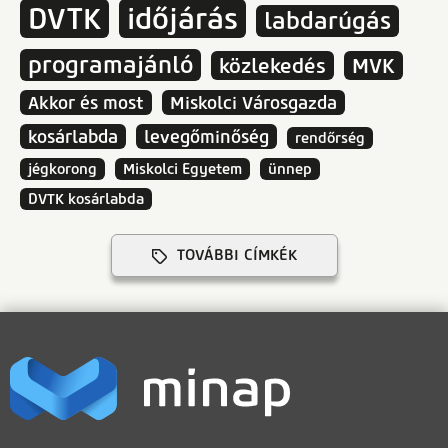
DVTK
időjárás
labdarúgás
programajánló
közlekedés
MVK
Akkor és most
Miskolci Városgazda
kosárlabda
levegőminőség
rendőrség
jégkorong
Miskolci Egyetem
ünnep
DVTK kosárlabda
TOVÁBBI CÍMKÉK