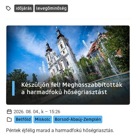
időjárás
levegőminőség
Készüljön fel! Meghosszabbították
a harmadfokú hőségriasztást
2026. 08. 04., k – 15:26
Belföld
Miskolc
Borsod-Abaúj-Zemplén
Péntek éjfélig marad a harmadfokú hőségriasztás.