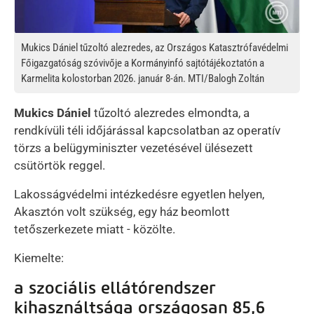
Mukics Dániel tűzoltó alezredes, az Országos Katasztrófavédelmi
Főigazgatóság szóvivője a Kormányinfó sajtótájékoztatón a
Karmelita kolostorban 2026. január 8-án. MTI/Balogh Zoltán
Mukics Dániel
tűzoltó alezredes elmondta, a
rendkívüli téli időjárással kapcsolatban az operatív
törzs a belügyminiszter vezetésével ülésezett
csütörtök reggel.
Lakosságvédelmi intézkedésre egyetlen helyen,
Akasztón volt szükség, egy ház beomlott
tetőszerkezete miatt - közölte.
Kiemelte:
a szociális ellátórendszer
kihasználtsága országosan 85,6