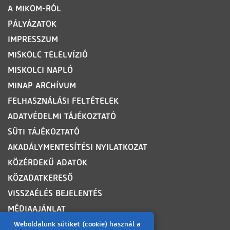
LÁBLÉC
A MIKOM-RÓL
PÁLYÁZATOK
IMPRESSZUM
MISKOLC TELELVÍZIÓ
MISKOLCI NAPLÓ
MINAP ARCHÍVUM
FELHASZNÁLÁSI FELTÉTELEK
ADATVÉDELMI TÁJÉKOZTATÓ
SÜTI TÁJÉKOZTATÓ
AKADÁLYMENTESÍTÉSI NYILATKOZAT
KÖZÉRDEKŰ ADATOK
KÖZADATKERESŐ
VISSZAÉLÉS BEJELENTÉS
MÉDIAAJÁNLAT
OLDALTÉRKÉP
Weboldalunk sütiket (cookie) használ a