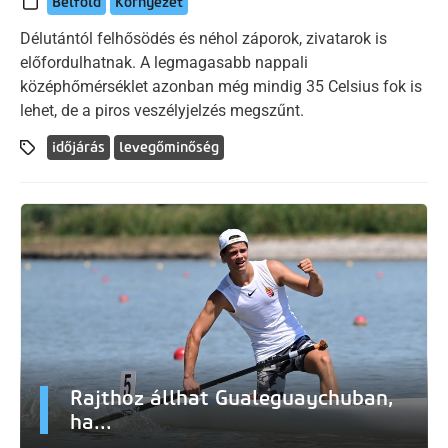
Belföld
Környezet
Délutántól felhősödés és néhol záporok, zivatarok is
előfordulhatnak. A legmagasabb nappali
középhőmérséklet azonban még mindig 35 Celsius fok is
lehet, de a piros veszélyjelzés megszűnt.
időjárás
levegőminőség
Rajthoz állhat Gualeguaychuban,
ha...