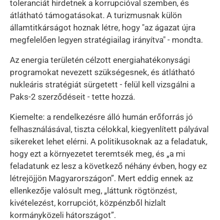
toleranciát hirdetnek a korrupcióval szemben, és
átlátható támogatásokat. A turizmusnak külön
államtitkárságot hoznak létre, hogy "az ágazat újra
megfelelően legyen stratégiailag irányítva" - mondta.
Az energia területén célzott energiahatékonysági
programokat nevezett szükségesnek, és átlátható
nukleáris stratégiát sürgetett - felül kell vizsgálni a
Paks-2 szerződéseit - tette hozzá.
Kiemelte: a rendelkezésre álló humán erőforrás jó
felhasználásával, tiszta célokkal, kiegyenlített pályával
sikereket lehet elérni. A politikusoknak az a feladatuk,
hogy ezt a környezetet teremtsék meg, és „a mi
feladatunk ez lesz a következő néhány évben, hogy ez
létrejöjjön Magyarországon”. Mert eddig ennek az
ellenkezője valósult meg, „láttunk rögtönzést,
kivételezést, korrupciót, közpénzből hizlalt
kormányközeli hátországot”.