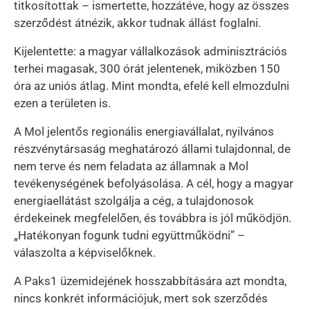
titkosítottak – ismertette, hozzátéve, hogy az összes
szerződést átnézik, akkor tudnak állást foglalni.
Kijelentette: a magyar vállalkozások adminisztrációs
terhei magasak, 300 órát jelentenek, miközben 150
óra az uniós átlag. Mint mondta, efelé kell elmozdulni
ezen a területen is.
A Mol jelentős regionális energiavállalat, nyilvános
részvénytársaság meghatározó állami tulajdonnal, de
nem terve és nem feladata az államnak a Mol
tevékenységének befolyásolása. A cél, hogy a magyar
energiaellátást szolgálja a cég, a tulajdonosok
érdekeinek megfelelően, és továbbra is jól működjön.
„Hatékonyan fogunk tudni együttműködni” –
válaszolta a képviselőknek.
A Paks1 üzemidejének hosszabbítására azt mondta,
nincs konkrét információjuk, mert sok szerződés