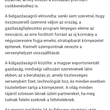
csökkenéséhez is.
A belgazdaságról elmondta: senki sem szeretné, hogy
összeszerelő üzemmé váljon az ország, a
gazdaságfejlesztési program lényeges eleme az
innováció, az erre fordított forrást az új kormány a
négyszeresére fogja emelni, stratupbarát környezetet
építenek. Kiemelt szempontnak nevezte a
versenyhelyzet visszaállítását.
A külgazdaságról közölte: a magyar exportorientált
gazdaság, minőségi változást szeretnének látni
ebben, az a beruházás jó, amely tisztességes
versenybért fizet, technológiát hoz, és minden esetben
tiszteletben tartja a környezetet. A világ minden
tájáról szívesen látnak üzleti partnereket, ha meg
tudnak felelni ezeknek a feltételeknek.
Az energia területén 16 év fideszes stratégia után