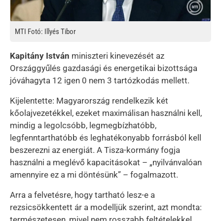
MTI Fotó: Illyés Tibor
Kapitány István
miniszteri kinevezését az
Országgyűlés gazdasági és energetikai bizottsága
jóváhagyta 12 igen 0 nem 3 tartózkodás mellett.
Kijelentette: Magyarország rendelkezik két
kőolajvezetékkel, ezeket maximálisan használni kell,
mindig a legolcsóbb, legmegbízhatóbb,
legfenntarthatóbb és leghatékonyabb forrásból kell
beszerezni az energiát. A Tisza-kormány fogja
használni a meglévő kapacitásokat – „nyilvánvalóan
amennyire ez a mi döntésünk” – fogalmazott.
Arra a felvetésre, hogy tartható lesz-e a
rezsicsökkentett ár a modelljük szerint, azt mondta:
természetesen, mivel nem rosszabb feltételekkel