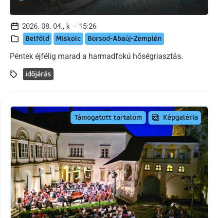
2026. 08. 04., k – 15:26
Belföld
Miskolc
Borsod-Abaúj-Zemplén
Péntek éjfélig marad a harmadfokú hőségriasztás.
időjárás
Képgaléria
Támogatott tartalom