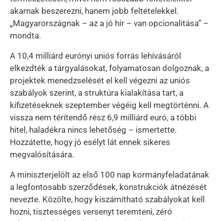
akarnak beszerezni, hanem jobb feltételekkel.
„Magyarországnak – az a jó hír – van opcionalitása” –
mondta.
A 10,4 milliárd eurónyi uniós forrás lehívásáról
elkezdték a tárgyalásokat, folyamatosan dolgoznak, a
projektek menedzselését el kell végezni az uniós
szabályok szerint, a struktúra kialakítása tart, a
kifizetéseknek szeptember végéig kell megtörténni. A
vissza nem térítendő rész 6,9 milliárd euró, a többi
hitel, haladékra nincs lehetőség – ismertette.
Hozzátette, hogy jó esélyt lát ennek sikeres
megvalósítására.
A miniszterjelölt az első 100 nap kormányfeladatának
a legfontosabb szerződések, konstrukciók átnézését
nevezte. Közölte, hogy kiszámítható szabályokat kell
hozni, tisztességes versenyt teremteni, zéró