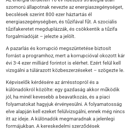
szomorú állapotnak nevezte az energiaszegénységet,
becslések szerint 800 ezer háztartás él
energiaszegénységben, és tűzifával fűt. A szociális
tűzifakeretet megduplázzák, és csökkentik a tűzifa
forgalmiadóját – jelezte a jelölt.
A pazarlás és korrupció megszüntetése biztosít
forrást a programhoz, mert a korrupcióval okozott kár
évi 3-4 ezer milliárd forintot is elérhet. Ezért felül kell
vizsgálni a túlárazott közbeszerzéseket – szögezte le.
Képviselők kérdésére az árrésstopról és a
különadókról közölte: egy gazdaság akkor működik
jól, ha minél kevesebb a beavatkozás, és a piaci
folyamatokat hagyjuk érvényesülni. A folyamatosság
elve alapján kell ezeket felülvizsgálni, ennek még nincs
itt az ideje. A különadók megmaradnak a jelenlegi
formájukban. A kereskedelmi szerződések