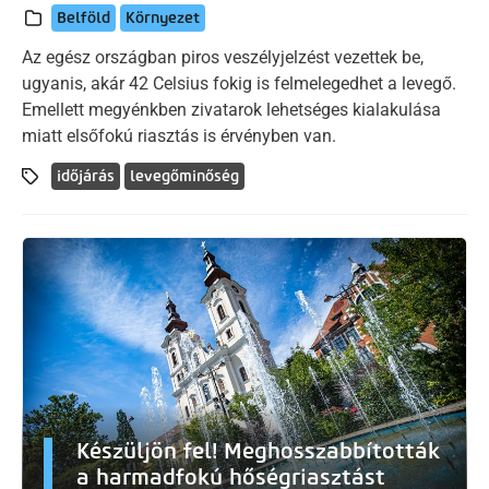
Belföld
Környezet
Az egész országban piros veszélyjelzést vezettek be,
ugyanis, akár 42 Celsius fokig is felmelegedhet a levegő.
Emellett megyénkben zivatarok lehetséges kialakulása
miatt elsőfokú riasztás is érvényben van.
időjárás
levegőminőség
Készüljön fel! Meghosszabbították
a harmadfokú hőségriasztást