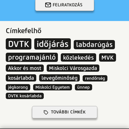
FELIRATKOZÁS
Címkefelhő
DVTK
időjárás
labdarúgás
programajánló
közlekedés
MVK
Akkor és most
Miskolci Városgazda
kosárlabda
levegőminőség
rendőrség
jégkorong
Miskolci Egyetem
ünnep
DVTK kosárlabda
TOVÁBBI CÍMKÉK