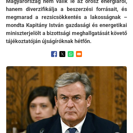
Magyarország nem válik le az orosz energiáról,
hanem diverzifikálja a beszerzési forrásait, és
megmarad a rezsicsökkentés a lakosságnak –
mondta Kapitány István gazdasági és energetikai
miniszterjelölt a bizottsági meghallgatását követő
tájékoztatóján újságíróknak hétfőn.
Opens in a new window
Opens in a new window
Opens in a new window
Kép