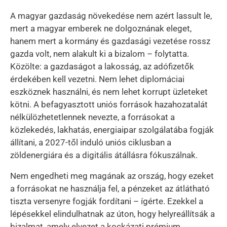
A magyar gazdaság növekedése nem azért lassult le,
mert a magyar emberek ne dolgoznának eleget,
hanem mert a kormány és gazdasági vezetése rossz
gazda volt, nem alakult ki a bizalom – folytatta.
Közölte: a gazdaságot a lakosság, az adófizetők
érdekében kell vezetni. Nem lehet diplomáciai
eszköznek használni, és nem lehet korrupt üzleteket
kötni. A befagyasztott uniós források hazahozatalát
nélkülözhetetlennek nevezte, a forrásokat a
közlekedés, lakhatás, energiaipar szolgálatába fogják
állítani, a 2027-től induló uniós ciklusban a
zöldenergiára és a digitális átállásra fókuszálnak.
Nem engedheti meg magának az ország, hogy ezeket
a forrásokat ne használja fel, a pénzeket az átlátható
tiszta versenyre fogják fordítani – ígérte. Ezekkel a
lépésekkel elindulhatnak az úton, hogy helyreállítsák a
bizalmat, amely elvezet a kockázati prémium