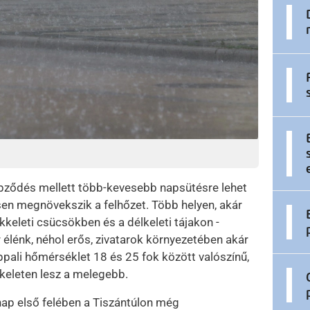
pződés mellett több-kevesebb napsütésre lehet
ősen megnövekszik a felhőzet. Több helyen, akár
kkeleti csücsökben és a délkeleti tájakon -
or élénk, néhol erős, zivatarok környezetében akár
pali hőmérséklet 18 és 25 fok között valószínű,
keleten lesz a melegebb.
nap első felében a Tiszántúlon még