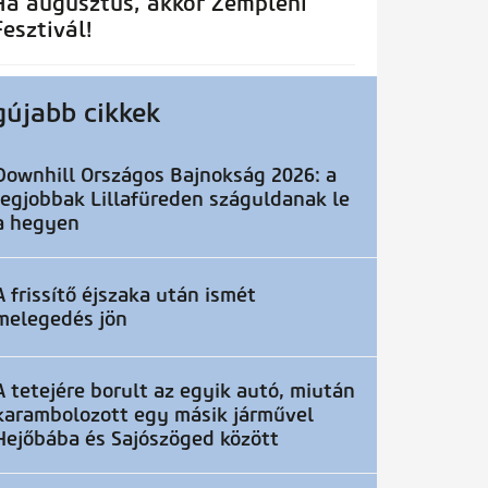
Ha augusztus, akkor Zempléni
Fesztivál!
gújabb cikkek
Downhill Országos Bajnokság 2026: a
legjobbak Lillafüreden száguldanak le
a hegyen
A frissítő éjszaka után ismét
melegedés jön
A tetejére borult az egyik autó, miután
karambolozott egy másik járművel
Hejőbába és Sajószöged között