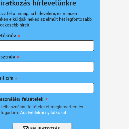
liratkozás hírlevelünkre
ozz fel a minap.hu hírlevelére, és minden
eken elküldjük neked az elmúlt hét legfontosabb,
rdekesebb híreit.
etéknév
esztnév
il cím
asználási feltételek
 felhasználási feltételeket megismertem és
lfogadom.
Adatvédelmi nyilatkozat
FELIRATKOZÁS