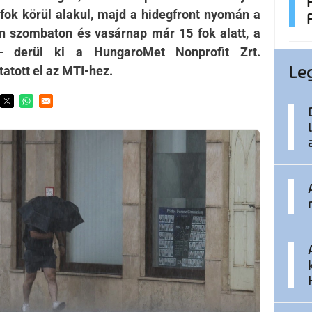
ok körül alakul, majd a hidegfront nyomán a
n szombaton és vasárnap már 15 fok alatt, a
- derül ki a HungaroMet Nonprofit Zrt.
Le
tatott el az MTI-hez.
ens in a new window
Opens in a new window
Opens in a new window