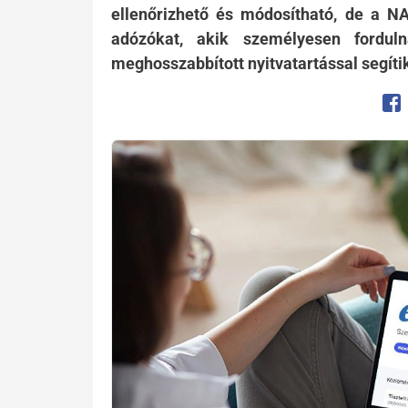
ellenőrizhető és módosítható, de a NAV
adózókat, akik személyesen forduln
meghosszabbított nyitvatartással segíti
Op
Kép