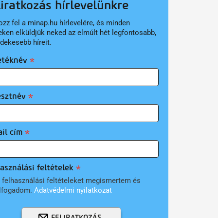
liratkozás hírlevelünkre
ozz fel a minap.hu hírlevelére, és minden
eken elküldjük neked az elmúlt hét legfontosabb,
rdekesebb híreit.
etéknév
esztnév
il cím
asználási feltételek
 felhasználási feltételeket megismertem és
lfogadom.
Adatvédelmi nyilatkozat
FELIRATKOZÁS