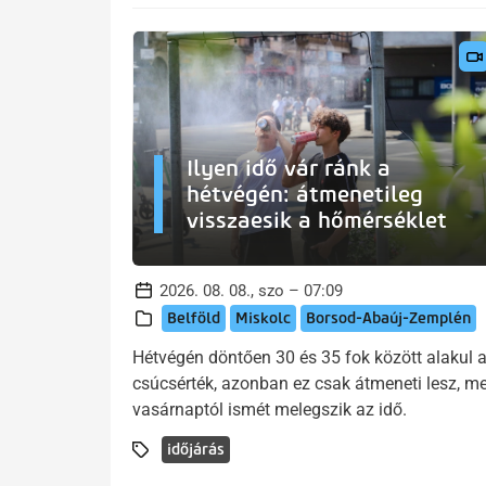
Ilyen idő vár ránk a
hétvégén: átmenetileg
visszaesik a hőmérséklet
2026. 08. 08., szo – 07:09
Belföld
Miskolc
Borsod-Abaúj-Zemplén
Hétvégén döntően 30 és 35 fok között alakul 
csúcsérték, azonban ez csak átmeneti lesz, me
vasárnaptól ismét melegszik az idő.
időjárás