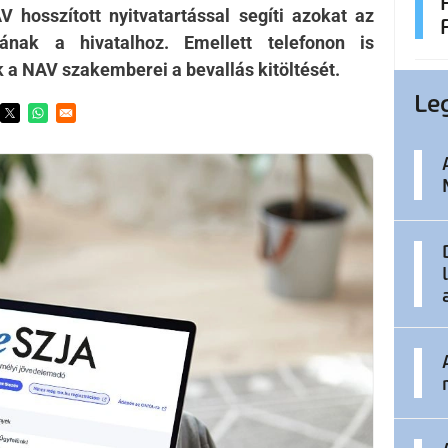
 hosszított nyitvatartással segíti azokat az
ának a hivatalhoz. Emellett telefonon is
k a NAV szakemberei a bevallás kitöltését.
Le
ens in a new window
Opens in a new window
Opens in a new window