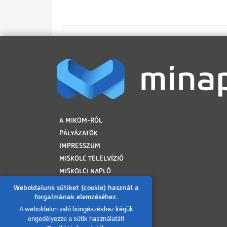
LÁBLÉC
A MIKOM-RÓL
PÁLYÁZATOK
IMPRESSZUM
MISKOLC TELELVÍZIÓ
MISKOLCI NAPLÓ
MINAP ARCHÍVUM
Weboldalunk sütiket (cookie) használ a
FELHASZNÁLÁSI FELTÉTELEK
forgalmának elemzéséhez.
ADATVÉDELMI TÁJÉKOZTATÓ
A weboldalon való böngészéshez kérjük
engedélyezze a sütik használatát!
SÜTI TÁJÉKOZTATÓ