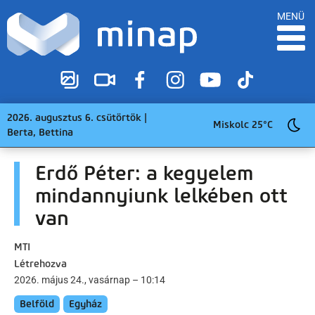
MENÜ
2026. augusztus 6. csütörtök |
Miskolc 25°C
Berta, Bettina
Erdő Péter: a kegyelem
mindannyiunk lelkében ott
van
MTI
Létrehozva
2026. május 24., vasárnap – 10:14
Belföld
Egyház