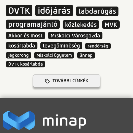
DVTK
időjárás
labdarúgás
programajánló
közlekedés
MVK
Akkor és most
Miskolci Városgazda
kosárlabda
levegőminőség
rendőrség
jégkorong
Miskolci Egyetem
ünnep
DVTK kosárlabda
TOVÁBBI CÍMKÉK