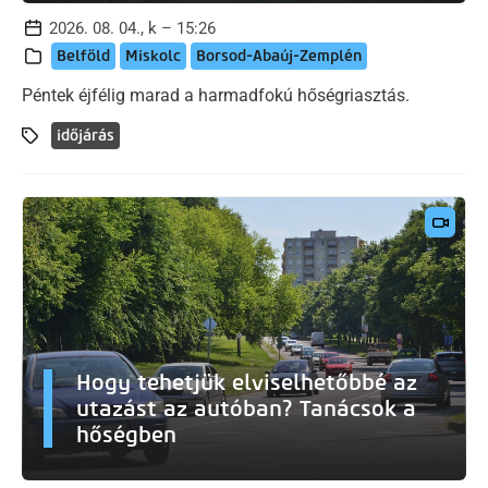
2026. 08. 04., k – 15:26
Belföld
Miskolc
Borsod-Abaúj-Zemplén
Péntek éjfélig marad a harmadfokú hőségriasztás.
időjárás
Hogy tehetjük elviselhetőbbé az
utazást az autóban? Tanácsok a
hőségben