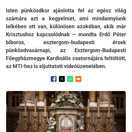
Isten pünkösdkor ajánlotta fel az egész világ
számára azt a kegyelmet, ami mindannyiunk
lelkében ott van, különösen azokéban, akik már
Krisztushoz kapcsolódnak – mondta Erdő Péter
bíboros, esztergom-budapesti érsek
pünkösdvasárnapi, az Esztergom-Budapesti
Főegyházmegye Kardinális csatornájára feltöltött,
az MTI-hez is eljuttatott videóüzenetében.
Opens in a new window
Opens in a new window
Opens in a new window
Kép