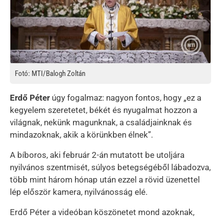
Fotó: MTI/Balogh Zoltán
Erdő Péter
úgy fogalmaz: nagyon fontos, hogy „ez a
kegyelem szeretetet, békét és nyugalmat hozzon a
világnak, nekünk magunknak, a családjainknak és
mindazoknak, akik a körünkben élnek”.
A bíboros, aki február 2-án mutatott be utoljára
nyilvános szentmisét, súlyos betegségéből lábadozva,
több mint három hónap után ezzel a rövid üzenettel
lép először kamera, nyilvánosság elé.
Erdő Péter a videóban köszönetet mond azoknak,