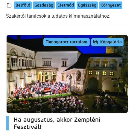
Belföld
Gazdaság
Életmód
Egészség
Környezet
Szakértői tanácsok a tudatos klímahasználathoz.
Képgaléria
Támogatott tartalom
Ha augusztus, akkor Zempléni
Fesztivál!