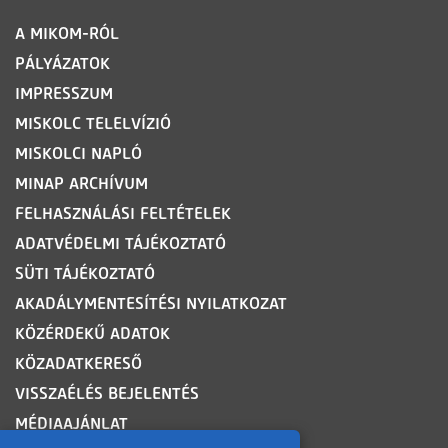
LÁBLÉC
A MIKOM-RÓL
PÁLYÁZATOK
IMPRESSZUM
MISKOLC TELELVÍZIÓ
MISKOLCI NAPLÓ
MINAP ARCHÍVUM
FELHASZNÁLÁSI FELTÉTELEK
ADATVÉDELMI TÁJÉKOZTATÓ
SÜTI TÁJÉKOZTATÓ
AKADÁLYMENTESÍTÉSI NYILATKOZAT
KÖZÉRDEKŰ ADATOK
KÖZADATKERESŐ
VISSZAÉLÉS BEJELENTÉS
MÉDIAAJÁNLAT