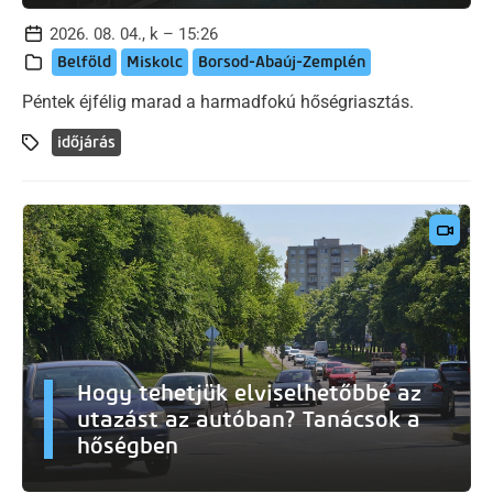
2026. 08. 04., k – 15:26
Belföld
Miskolc
Borsod-Abaúj-Zemplén
Péntek éjfélig marad a harmadfokú hőségriasztás.
időjárás
Hogy tehetjük elviselhetőbbé az
utazást az autóban? Tanácsok a
hőségben