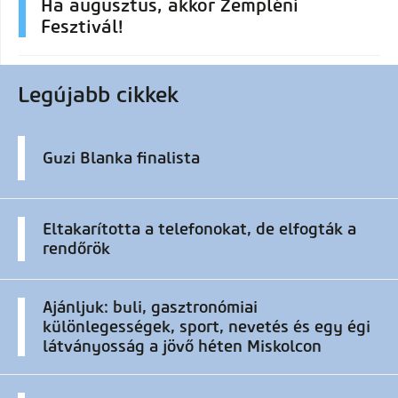
Ha augusztus, akkor Zempléni
Fesztivál!
Legújabb cikkek
Guzi Blanka finalista
Eltakarította a telefonokat, de elfogták a
rendőrök
Ajánljuk: buli, gasztronómiai
különlegességek, sport, nevetés és egy égi
látványosság a jövő héten Miskolcon