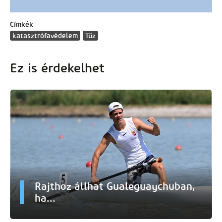
Címkék
katasztrófavédelem
Tűz
Ez is érdekelhet
Rajthoz állhat Gualeguaychuban,
ha...