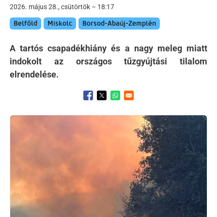
2026. május 28., csütörtök – 18:17
Belföld
Miskolc
Borsod-Abaúj-Zemplén
A tartós csapadékhiány és a nagy meleg miatt
indokolt az országos tűzgyújtási tilalom
elrendelése.
Opens in a new window
Opens in a new window
Opens in a new window
Kép