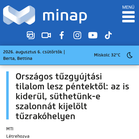
MENÜ
2026. augusztus 6. csütörtök |
Miskolc 32°C
Berta, Bettina
Országos tűzgyújtási
tilalom lesz péntektől: az is
kiderül, süthetünk-e
szalonnát kijelölt
tűzrakóhelyen
MTI
Létrehozva