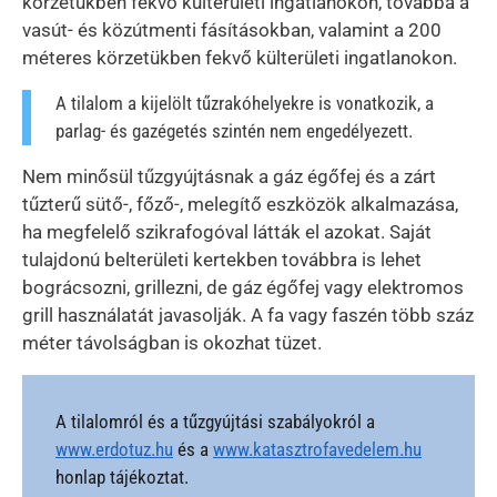
körzetükben fekvő külterületi ingatlanokon, továbbá a
vasút- és közútmenti fásításokban, valamint a 200
méteres körzetükben fekvő külterületi ingatlanokon.
A tilalom a kijelölt tűzrakóhelyekre is vonatkozik, a
parlag- és gazégetés szintén nem engedélyezett.
Nem minősül tűzgyújtásnak a gáz égőfej és a zárt
tűzterű sütő-, főző-, melegítő eszközök alkalmazása,
ha megfelelő szikrafogóval látták el azokat. Saját
tulajdonú belterületi kertekben továbbra is lehet
bográcsozni, grillezni, de gáz égőfej vagy elektromos
grill használatát javasolják. A fa vagy faszén több száz
méter távolságban is okozhat tüzet.
A tilalomról és a tűzgyújtási szabályokról a
www.erdotuz.hu
és a
www.katasztrofavedelem.hu
honlap tájékoztat.