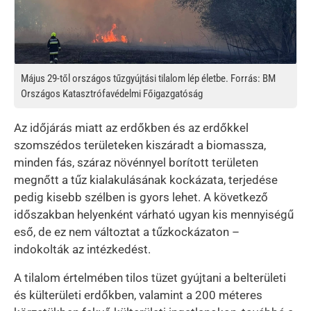
Május 29-től országos tűzgyújtási tilalom lép életbe. Forrás: BM
Országos Katasztrófavédelmi Főigazgatóság
Az időjárás miatt az erdőkben és az erdőkkel
szomszédos területeken kiszáradt a biomassza,
minden fás, száraz növénnyel borított területen
megnőtt a tűz kialakulásának kockázata, terjedése
pedig kisebb szélben is gyors lehet. A következő
időszakban helyenként várható ugyan kis mennyiségű
eső, de ez nem változtat a tűzkockázaton –
indokolták az intézkedést.
A tilalom értelmében tilos tüzet gyújtani a belterületi
és külterületi erdőkben, valamint a 200 méteres