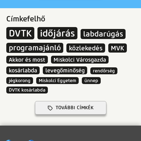
Címkefelhő
DVTK
időjárás
labdarúgás
programajánló
közlekedés
MVK
Akkor és most
Miskolci Városgazda
kosárlabda
levegőminőség
rendőrség
jégkorong
Miskolci Egyetem
ünnep
DVTK kosárlabda
TOVÁBBI CÍMKÉK