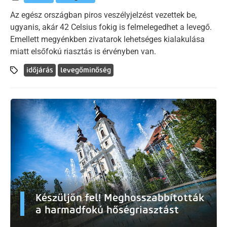
Az egész országban piros veszélyjelzést vezettek be,
ugyanis, akár 42 Celsius fokig is felmelegedhet a levegő.
Emellett megyénkben zivatarok lehetséges kialakulása
miatt elsőfokú riasztás is érvényben van.
időjárás
levegőminőség
Készüljön fel! Meghosszabbították
a harmadfokú hőségriasztást