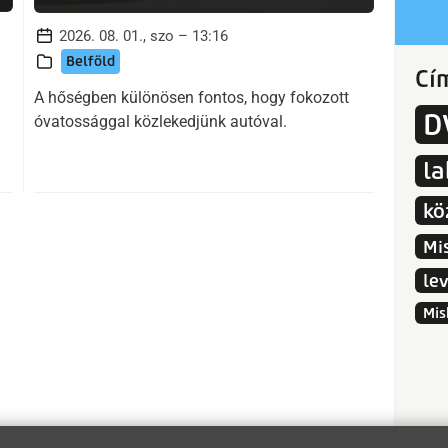
2026. 08. 01., szo – 13:16
Belföld
Cí
A hőségben különösen fontos, hogy fokozott
D
óvatossággal közlekedjünk autóval.
l
kö
Mi
le
Mis