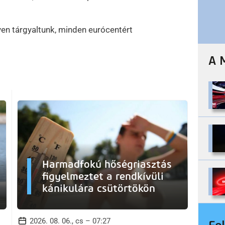
yen tárgyaltunk, minden eurócentért
A 
Harmadfokú hőségriasztás
figyelmeztet a rendkívüli
kánikulára csütörtökön
2026. 08. 06., cs – 07:27