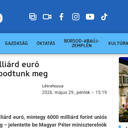
BORSOD-ABAÚJ-
GAZDASÁG
OKTATÁS
KULTÚR
ZEMPLÉN
lliárd euró
apodtunk meg
Létrehozva
2026. május 29., péntek – 15:19
liárd euró, mintegy 6000 milliárd forint uniós
g – jelentette be Magyar Péter miniszterelnök