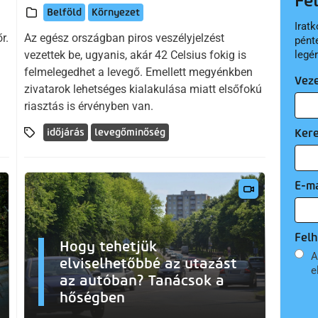
Fe
Belföld
Környezet
Iratk
r.
Az egész országban piros veszélyjelzést
pént
vezettek be, ugyanis, akár 42 Celsius fokig is
legé
felmelegedhet a levegő. Emellett megyénkben
Vez
zivatarok lehetséges kialakulása miatt elsőfokú
riasztás is érvényben van.
Ker
időjárás
levegőminőség
E-ma
Felh
Hogy tehetjük
A
elviselhetőbbé az utazást
e
az autóban? Tanácsok a
hőségben