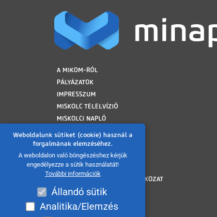
LÁBLÉC
A MIKOM-RÓL
PÁLYÁZATOK
IMPRESSZUM
MISKOLC TELELVÍZIÓ
MISKOLCI NAPLÓ
MINAP ARCHÍVUM
Weboldalunk sütiket (cookie) használ a
FELHASZNÁLÁSI FELTÉTELEK
forgalmának elemzéséhez.
ADATVÉDELMI TÁJÉKOZTATÓ
A weboldalon való böngészéshez kérjük
engedélyezze a sütik használatát!
SÜTI TÁJÉKOZTATÓ
További információk
AKADÁLYMENTESÍTÉSI NYILATKOZAT
Állandó sütik
KÖZÉRDEKŰ ADATOK
KÖZADATKERESŐ
Analitika/Elemzés
VISSZAÉLÉS BEJELENTÉS