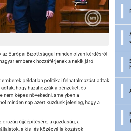
 az Európai Bizottsággal minden olyan kérdésről
 magyar emberek hozzáférjenek a nekik járó
z emberek példátlan politikai felhatalmazást adtak
 adtak, hogy hazahozzák a pénzeket, és
ve nem képes növekedni, amelyben a
hol minden nap azért küzdünk jelenleg, hogy a
z ország újjáépítésére, a gazdaság, a
llalatok, a kis- és középvállalkozások