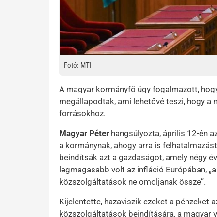
Fotó: MTI
A magyar kormányfő úgy fogalmazott, hogy
megállapodtak, ami lehetővé teszi, hogy a
forrásokhoz.
Magyar Péter
hangsúlyozta, április 12-én a
a kormánynak, ahogy arra is felhatalmazást
beindítsák azt a gazdaságot, amely négy é
legmagasabb volt az infláció Európában, „a
közszolgáltatások ne omoljanak össze”.
Kijelentette, hazaviszik ezeket a pénzeket a
közszolgáltatások beindítására, a magyar vá