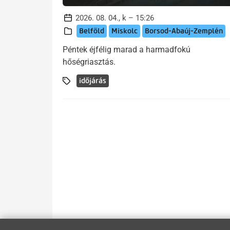
2026. 08. 04., k – 15:26
Belföld
Miskolc
Borsod-Abaúj-Zemplén
Péntek éjfélig marad a harmadfokú
hőségriasztás.
időjárás