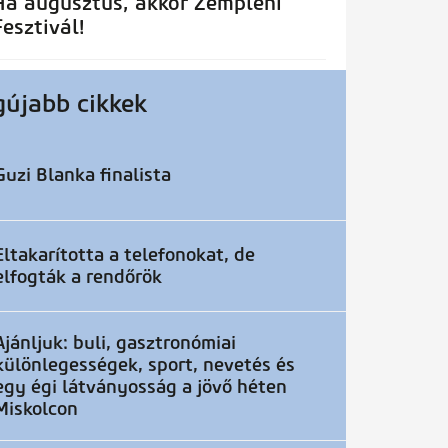
Ha augusztus, akkor Zempléni
Fesztivál!
gújabb cikkek
Guzi Blanka finalista
Eltakarította a telefonokat, de
elfogták a rendőrök
Ajánljuk: buli, gasztronómiai
különlegességek, sport, nevetés és
egy égi látványosság a jövő héten
Miskolcon