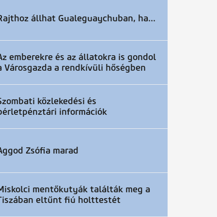
Rajthoz állhat Gualeguaychuban, ha...
Az emberekre és az állatokra is gondol
a Városgazda a rendkívüli hőségben
Szombati közlekedési és
bérletpénztári információk
Aggod Zsófia marad
Miskolci mentőkutyák találták meg a
Tiszában eltűnt fiú holttestét