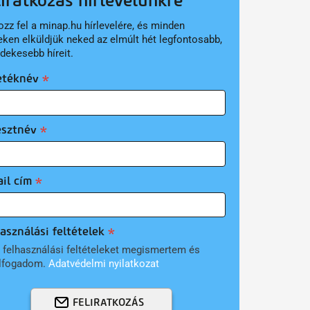
liratkozás hírlevelünkre
ozz fel a minap.hu hírlevelére, és minden
eken elküldjük neked az elmúlt hét legfontosabb,
rdekesebb híreit.
etéknév
esztnév
il cím
asználási feltételek
 felhasználási feltételeket megismertem és
lfogadom.
Adatvédelmi nyilatkozat
FELIRATKOZÁS