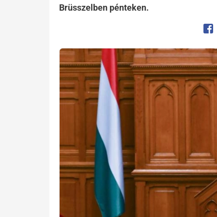
Brüsszelben pénteken.
Op
Kép