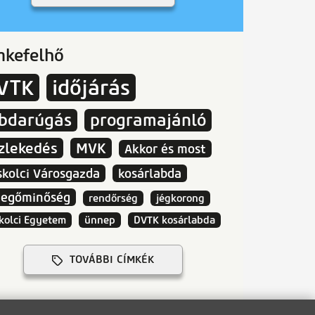
mkefelhő
VTK
időjárás
abdarúgás
programajánló
zlekedés
MVK
Akkor és most
skolci Városgazda
kosárlabda
vegőminőség
rendőrség
jégkorong
kolci Egyetem
ünnep
DVTK kosárlabda
TOVÁBBI CÍMKÉK