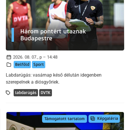
Három pontért utaznak
Budapestre
2026. 08. 07., p – 14:48
Belföld
Sport
Labdarúgás: vasárnap késő délután idegenben
szerepelnek a diósgyőriek.
labdarúgás
DVTK
Képgaléria
Támogatott tartalom