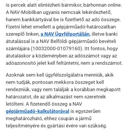
is percek alatt elintézheti bármikor, bárhonnan online.
A NAV-Mobilban ugyanis nemcsak lekérdezhető,
hanem bankkártyával be is fizethető az adó összege.
Fizetni lehet emellett a gépjárműadó-határozatban
szereplő linken,
a NAV Ügyfélportálján
, illetve banki
átutalással is a NAV Belföldi gépjárműadó bevételi
számlájára (10032000-01079160). Itt fontos, hogy
átutaláskor a közleményben az adószámot vagy az
adóazonosító jelet kell feltüntetni, nem a rendszámot.
Azoknak sem kell ügyfélszolgálatra menniük, akik
nem tudják, pontosan mekkora összeget kell
rendezniük, vagy nem találják a korábban megkapott
határozatot, de az alkalmazást nem szeretnék
letölteni. A fizetendő összeg a NAV
gépjárműadó-kalkulátorával
is egyszerűen
meghatározható, ehhez csupán a jármű
teljesítményére és gyártási évére van szükség.