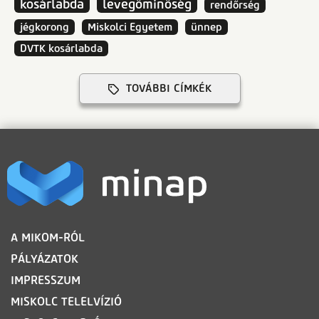
kosárlabda
levegőminőség
rendőrség
jégkorong
Miskolci Egyetem
ünnep
DVTK kosárlabda
TOVÁBBI CÍMKÉK
LÁBLÉC
A MIKOM-RÓL
PÁLYÁZATOK
IMPRESSZUM
MISKOLC TELELVÍZIÓ