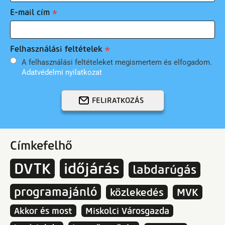
E-mail cím
Felhasználási feltételek
A felhasználási feltételeket megismertem és elfogadom.
Adatvédelmi nyilatkozat
FELIRATKOZÁS
Címkefelhő
DVTK
időjárás
labdarúgás
programajánló
közlekedés
MVK
Akkor és most
Miskolci Városgazda