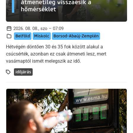
átmenetileg visszaesik a
hőmérséklet
2026. 08. 08., szo – 07:09
Belföld
Miskolc
Borsod-Abaúj-Zemplén
Hétvégén döntően 30 és 35 fok között alakul a
csúcsérték, azonban ez csak átmeneti lesz, mert
vasárnaptól ismét melegszik az idő.
időjárás