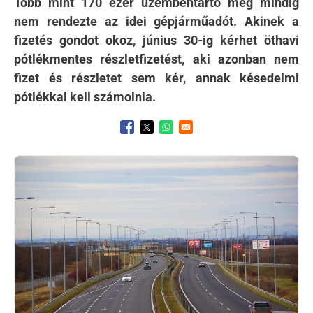
Több mint 170 ezer üzembentartó még mindig
nem rendezte az idei gépjárműadót. Akinek a
fizetés gondot okoz, június 30-ig kérhet öthavi
pótlékmentes részletfizetést, aki azonban nem
fizet és részletet sem kér, annak késedelmi
pótlékkal kell számolnia.
Opens in a new window
Opens in a new window
Opens in a new window
Kép