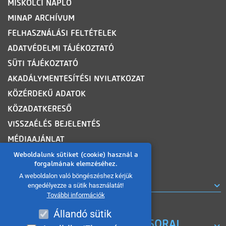
MISKOLCI NAPLÓ
MINAP ARCHÍVUM
FELHASZNÁLÁSI FELTÉTELEK
ADATVÉDELMI TÁJÉKOZTATÓ
SÜTI TÁJÉKOZTATÓ
AKADÁLYMENTESÍTÉSI NYILATKOZAT
KÖZÉRDEKŰ ADATOK
KÖZADATKERESŐ
VISSZAÉLÉS BEJELENTÉS
MÉDIAAJÁNLAT
OLDALTÉRKÉP
Weboldalunk sütiket (cookie) használ a
forgalmának elemzéséhez.
A weboldalon való böngészéshez kérjük
ROVATOK
engedélyezze a sütik használatát!
További információk
Állandó sütik
A MISKOLC TV KORÁBBI MŰSORAI