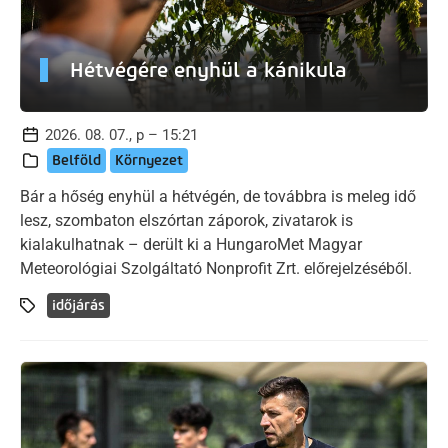
Hétvégére enyhül a kánikula
2026. 08. 07., p – 15:21
Belföld
Környezet
Bár a hőség enyhül a hétvégén, de továbbra is meleg idő
lesz, szombaton elszórtan záporok, zivatarok is
kialakulhatnak – derült ki a HungaroMet Magyar
Meteorológiai Szolgáltató Nonprofit Zrt. előrejelzéséből.
időjárás