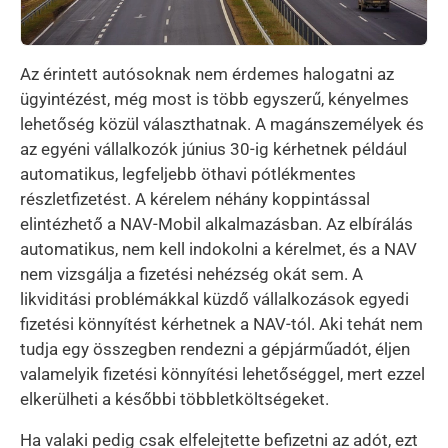
Az érintett autósoknak nem érdemes halogatni az
ügyintézést, még most is több egyszerű, kényelmes
lehetőség közül választhatnak. A magánszemélyek és
az egyéni vállalkozók június 30-ig kérhetnek például
automatikus, legfeljebb öthavi pótlékmentes
részletfizetést. A kérelem néhány koppintással
elintézhető a NAV-Mobil alkalmazásban. Az elbírálás
automatikus, nem kell indokolni a kérelmet, és a NAV
nem vizsgálja a fizetési nehézség okát sem. A
likviditási problémákkal küzdő vállalkozások egyedi
fizetési könnyítést kérhetnek a NAV-tól. Aki tehát nem
tudja egy összegben rendezni a gépjárműadót, éljen
valamelyik fizetési könnyítési lehetőséggel, mert ezzel
elkerülheti a későbbi többletköltségeket.
Ha valaki pedig csak elfelejtette befizetni az adót, ezt