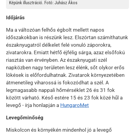
Képünk illusztráció. Fotó: Juhász Ákos
Időjárás
Ma a változóan felhős égbolt mellett napos
időszakokban is részünk lesz. Elszórtan számíthatunk
északnyugatról délkelet felé vonuló záporokra,
zivatarokra. Emiatt hétfő éjfélig sárga, azaz elsőfokú
riasztás van érvényben. Az északnyugati szél
napközben nagy területen lesz élénk, sőt olykor erős
lökések is előfordulhatnak. Zivatarok környezetében
átmenetileg viharossá is fokozódhat a szél. A
legmagasabb nappali hőmérséklet 26 és 31 fok
között várható. Késő estére 15 és 23 fok közé hűl a
levegő - írja honlapján a
HungaroMet
Levegőminőség
Miskolcon és környékén mindenhol jó a levegő