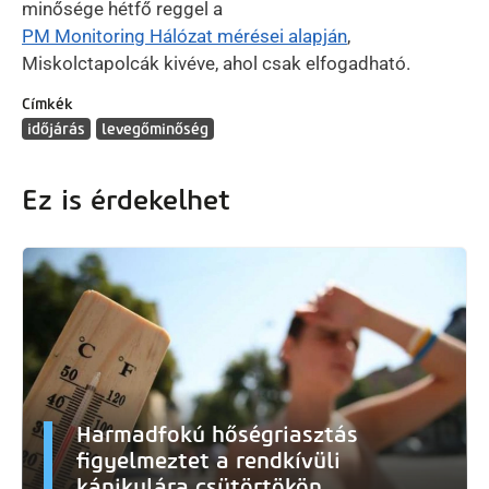
minősége hétfő reggel a
PM Monitoring Hálózat mérései alapján
,
Miskolctapolcák kivéve, ahol csak elfogadható.
Címkék
időjárás
levegőminőség
Ez is érdekelhet
Harmadfokú hőségriasztás
figyelmeztet a rendkívüli
kánikulára csütörtökön