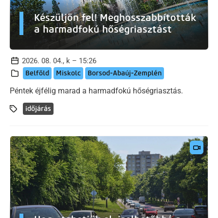
Készüljön fel! Meghosszabbították
a harmadfokú hőségriasztást
2026. 08. 04., k – 15:26
Belföld
Miskolc
Borsod-Abaúj-Zemplén
Péntek éjfélig marad a harmadfokú hőségriasztás.
időjárás