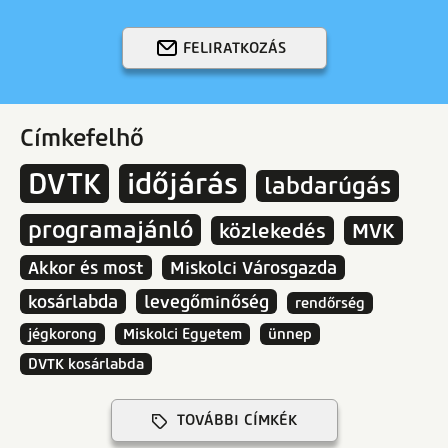
FELIRATKOZÁS
Címkefelhő
DVTK
időjárás
labdarúgás
programajánló
közlekedés
MVK
Akkor és most
Miskolci Városgazda
kosárlabda
levegőminőség
rendőrség
jégkorong
Miskolci Egyetem
ünnep
DVTK kosárlabda
TOVÁBBI CÍMKÉK