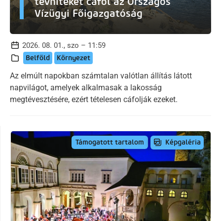
tévhiteket cáfol az Országos
Vízügyi Főigazgatóság
2026. 08. 01., szo – 11:59
Belföld
Környezet
Az elmúlt napokban számtalan valótlan állítás látott
napvilágot, amelyek alkalmasak a lakosság
megtévesztésére, ezért tételesen cáfolják ezeket.
Képgaléria
Támogatott tartalom