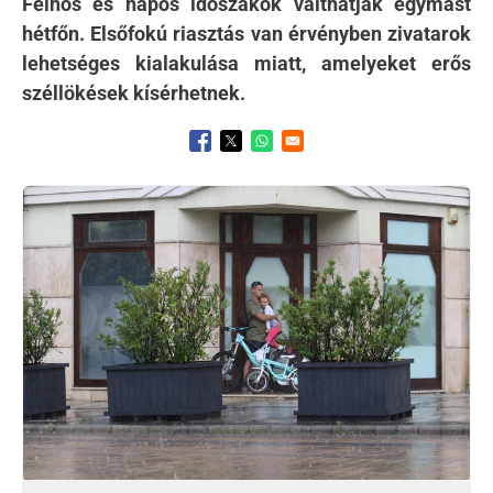
Felhős és napos időszakok válthatják egymást
hétfőn. Elsőfokú riasztás van érvényben zivatarok
lehetséges kialakulása miatt, amelyeket erős
széllökések kísérhetnek.
Opens in a new window
Opens in a new window
Opens in a new window
Kép