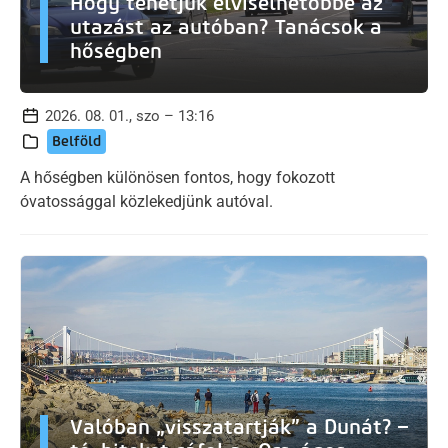
Hogy tehetjük elviselhetőbbé az
utazást az autóban? Tanácsok a
hőségben
2026. 08. 01., szo – 13:16
Belföld
A hőségben különösen fontos, hogy fokozott
óvatossággal közlekedjünk autóval.
Valóban „visszatartják” a Dunát? –