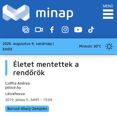
MENÜ
2026. augusztus 9. vasárnap |
Miskolc 30°C
Emőd
Életet mentettek a
rendőrök
Cziffra Andrea
police.hu
Létrehozva
2019. június 3., hétfő – 15:09
Borsod-Abaúj-Zemplén