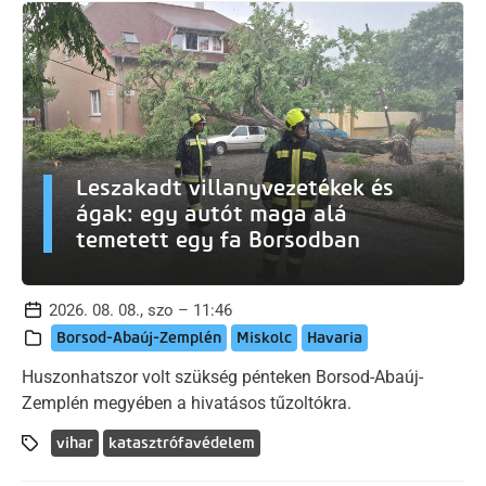
Leszakadt villanyvezetékek és
ágak: egy autót maga alá
temetett egy fa Borsodban
2026. 08. 08., szo – 11:46
Borsod-Abaúj-Zemplén
Miskolc
Havaria
Huszonhatszor volt szükség pénteken Borsod-Abaúj-
Zemplén megyében a hivatásos tűzoltókra.
vihar
katasztrófavédelem