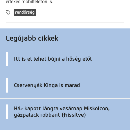
értékes mobiltelefon is.
rendőrség
Legújabb cikkek
Itt is el lehet bújni a hőség elől
Cservenyák Kinga is marad
Ház kapott lángra vasárnap Miskolcon,
gázpalack robbant (frissítve)