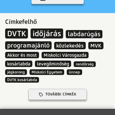
Címkefelhő
DVTK
időjárás
labdarúgás
programajánló
közlekedés
MVK
Akkor és most
Miskolci Városgazda
kosárlabda
levegőminőség
rendőrség
jégkorong
Miskolci Egyetem
ünnep
DVTK kosárlabda
TOVÁBBI CÍMKÉK