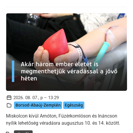
Akár három ember életét is
megmenthetjük véradással a jövő
héten
2026. 08. 07., p – 13:29
Borsod-Abaúj-Zemplén
Egészség
Miskolcon kívül Arnóton, Füzérkomlóson és Ináncson
nyílik lehetőség véradásra augusztus 10. és 14. között.