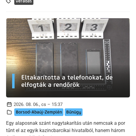
véradás
Eltakarította a telefonokat, de
elfogták a rendőrök
2026. 08. 06., cs – 15:37
Borsod-Abaúj-Zemplén
Bűnügy
Egy alaposnak szánt nagytakarítás után nemcsak a por
tűnt el az egyik kazincbarcikai hivatalból, hanem három