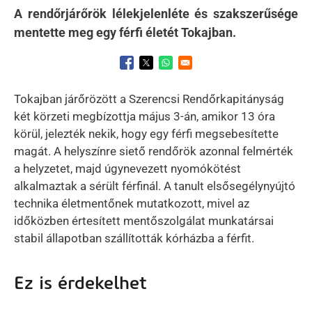
A rendőrjárőrök lélekjelenléte és szakszerűsége
mentette meg egy férfi életét Tokajban.
Opens in a new window
Opens in a new window
Opens in a new window
Tokajban járőrözött a Szerencsi Rendőrkapitányság
két körzeti megbízottja május 3-án, amikor 13 óra
körül, jelezték nekik, hogy egy férfi megsebesítette
magát. A helyszínre siető rendőrök azonnal felmérték
a helyzetet, majd úgynevezett nyomókötést
alkalmaztak a sérült férfinál. A tanult elsősegélynyújtó
technika életmentőnek mutatkozott, mivel az
időközben értesített mentőszolgálat munkatársai
stabil állapotban szállították kórházba a férfit.
Ez is érdekelhet