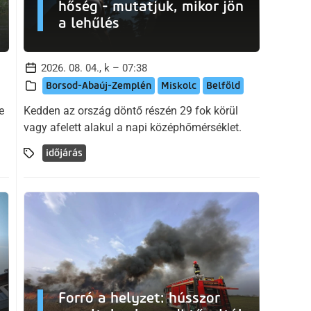
hőség - mutatjuk, mikor jön
a lehűlés
2026. 08. 04., k – 07:38
Borsod-Abaúj-Zemplén
Miskolc
Belföld
e
Kedden az ország döntő részén 29 fok körül
vagy afelett alakul a napi középhőmérséklet.
időjárás
Forró a helyzet: hússzor