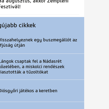
Ha augusztus, akkor Zempléni
Fesztivál!
gújabb cikkek
Visszahelyeznek egy buszmegállót az
Ifjúság útján
Lángok csaptak fel a Nádasrét
közelében, a miskolci rendészek
riasztották a tűzoltókat
Diósgyőri játékos a keretben