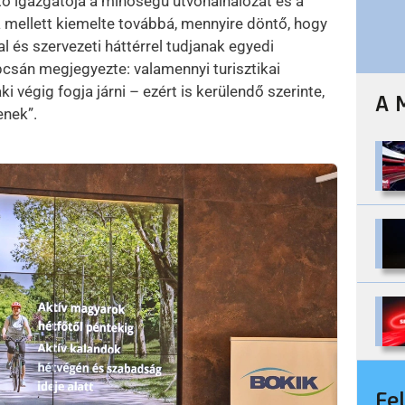
tő igazgatója a minőségű útvonalhálózat és a
 mellett kiemelte továbbá, mennyire döntő, hogy
 és szervezeti háttérrel tudjanak egyedi
pcsán megjegyezte: valamennyi turisztikai
ki végig fogja járni – ezért is kerülendő szerinte,
A 
enek”.
Fe