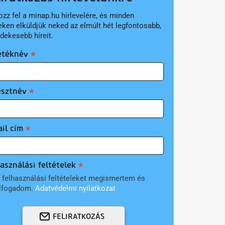
ozz fel a minap.hu hírlevelére, és minden
eken elküldjük neked az elmúlt hét legfontosabb,
rdekesebb híreit.
etéknév
esztnév
il cím
asználási feltételek
 felhasználási feltételeket megismertem és
lfogadom.
Adatvédelmi nyilatkozat
FELIRATKOZÁS