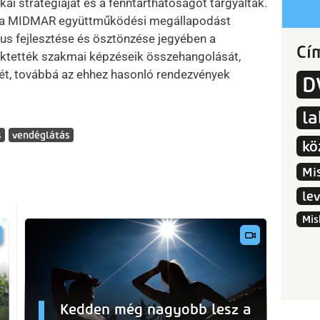
ikai stratégiáját és a fenntarthatóságot tárgyalták.
s a MIDMAR együttműködési megállapodást
mus fejlesztése és ösztönzése jegyében a
Cí
efektették szakmai képzéseik összehangolását,
ét, továbbá az ehhez hasonló rendezvények
D
l
s
vendéglátás
kö
Mi
le
Mis
Kedden még nagyobb lesz a