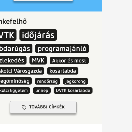
mkefelhő
VTK
időjárás
abdarúgás
programajánló
zlekedés
MVK
Akkor és most
skolci Városgazda
kosárlabda
vegőminőség
rendőrség
jégkorong
kolci Egyetem
ünnep
DVTK kosárlabda
TOVÁBBI CÍMKÉK