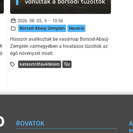
vonultak a borsodi tűzoltók
2026. 08. 03., h – 10:56
Borsod-Abaúj-Zemplén
Havaria
Hússzor avatkoztak be vasárnap Borsod-Abaúj-
ák
Zemplén vármegyében a hivatásos tűzoltók az
j-
égő növényzet miatt.
katasztrófavédelem
Tűz
ROVATOK
A
M