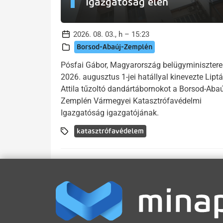
Igazgatóság élén
2026. 08. 03., h – 15:23
Borsod-Abaúj-Zemplén
Pósfai Gábor, Magyarország belügyminisztere
2026. augusztus 1-jei hatállyal kinevezte Lipt
Attila tűzoltó dandártábornokot a Borsod-Abaú
Zemplén Vármegyei Katasztrófavédelmi
Igazgatóság igazgatójának.
katasztrófavédelem