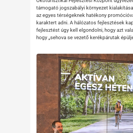
Ökoturisztikai Fejlesztési Központ ügyveze
támogató jogszabályi környezet kialakítása
az egyes térségeknek hatékony promócióval
karaktert adni. A hálózatos fejlesztések ka
fejlesztést úgy kell elgondolni, hogy azt vala
hogy „sehova se vezető kerékpárutak épülj
Kép