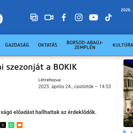
2026. 
BORSOD-ABAÚJ-
GAZDASÁG
OKTATÁS
KULTÚR
ZEMPLÉN
ai szezonját a BOKIK
Létrehozva
2025. április 24., csütörtök – 14:53
vágó előadást hallhattak az érdeklődők.
ens in a new window
Opens in a new window
Opens in a new window