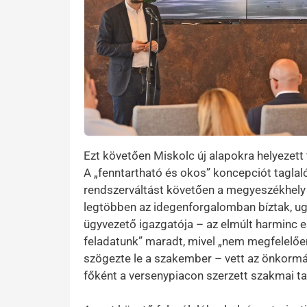
Ezt követően Miskolc új alapokra helyezett 
A „fenntartható és okos” koncepciót tagla
rendszerváltást követően a megyeszékhely 
legtöbben az idegenforgalomban bíztak, ug
ügyvezető igazgatója – az elmúlt harminc 
feladatunk” maradt, mivel „nem megfelelőe
szögezte le a szakember – vett az önkorm
főként a versenypiacon szerzett szakmai ta