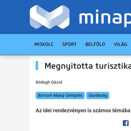
MISKOLC
SPORT
BELFÖLD
VILÁG
Megnyitotta turisztik
Bódogh Dávid
Borsod-Abaúj-Zemplén
Gazdaság
Az idei rendezvényen is számos témába 
Op