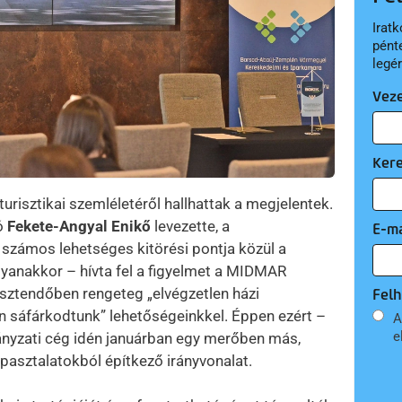
Iratk
pént
legé
Vez
Ker
turisztikai szemléletéről hallhattak a megjelentek.
ló
Fekete-Angyal Enikő
levezette, a
E-ma
számos lehetséges kitörési pontja közül a
yanakkor – hívta fel a figyelmet a MIDMAR
esztendőben rengeteg „elvégzetlen házi
Felh
n sáfárkodtunk” lehetőségeinkkel. Éppen ezért –
A
e
ányzati cég idén januárban egy merőben más,
pasztalatokból építkező irányvonalat.