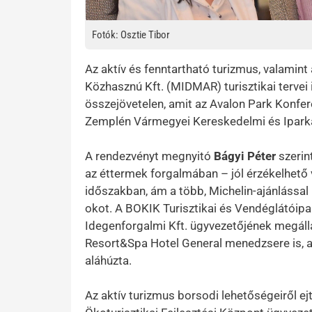
Fotók: Osztie Tibor
Az aktív és fenntartható turizmus, valamin
Közhasznú Kft. (MIDMAR) turisztikai tervei 
összejövetelen, amit az Avalon Park Konfe
Zemplén Vármegyei Kereskedelmi és Ipark
A rendezvényt megnyitó
Bágyi Péter
szerin
az éttermek forgalmában – jól érzékelhető 
időszakban, ám a több, Michelin-ajánlással
okot. A BOKIK Turisztikai és Vendéglátóip
Idegenforgalmi Kft. ügyvezetőjének megáll
Resort&Spa Hotel General menedzsere is, a
aláhúzta.
Az aktív turizmus borsodi lehetőségeiről e