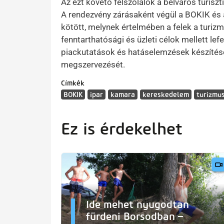
Az ezt követő felszólalók a belváros turiszt
A rendezvény zárásaként végül a BOKIK é
kötött, melynek értelmében a felek a turiz
fenntarthatósági és üzleti célok mellett l
piackutatások és hatáselemzések készítés
megszervezését.
Címkék
BOKIK
ipar
kamara
kereskedelem
turizmu
Ez is érdekelhet
Ide mehet nyugodtan
fürdeni Borsodban –