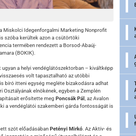
t a Miskolci Idegenforgalmi Marketing Nonprofit
is szóba kerültek azon a csütörtöki
rencia termében rendezett a Borsod-Abaúj-
amara (BOKIK).
t ugyan a helyi vendéglátószektorban – kiváltképp
visszaesés volt tapasztalható az utóbbi
 is bíró itteni egység megléte bizakodásra adhat
ari Osztályának elnökének, egyben a Zemplén
apításait erősítette meg
Poncsák Pál
, az Avalon
ki a vendéglátói szakemberi gárda fontosságát is
jtett szót előadásában
Petényi Mirkó
. Az Aktív- és