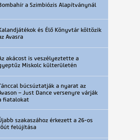
Bombahír a Szimbiózis Alapítványnál
Kalandjátékok és Élő Könyvtár költözik
az Avasra
Az akácost is veszélyeztette a
gyeptűz Miskolc külterületén
Tánccal búcsúztatják a nyarat az
Avason – Just Dance versenyre várják
a fiatalokat
Újabb szakaszához érkezett a 26-os
főút felújítása