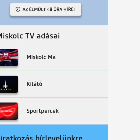
AZ ELMÚLT 48 ÓRA HÍREI
Miskolc TV adásai
Miskolc Ma
Kilátó
Sportpercek
liratkozás hírlevelünkre