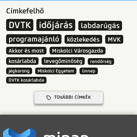
Címkefelhő
DVTK
időjárás
labdarúgás
programajánló
közlekedés
MVK
Akkor és most
Miskolci Városgazda
kosárlabda
levegőminőség
rendőrség
jégkorong
Miskolci Egyetem
ünnep
DVTK kosárlabda
TOVÁBBI CÍMKÉK