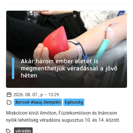
Akár három ember életét is
megmenthetjük véradással a jövő
héten
2026. 08. 07., p – 13:29
Borsod-Abaúj-Zemplén
Egészség
Miskolcon kívül Arnóton, Füzérkomlóson és Ináncson
nyílik lehetőség véradásra augusztus 10. és 14. között.
véradás