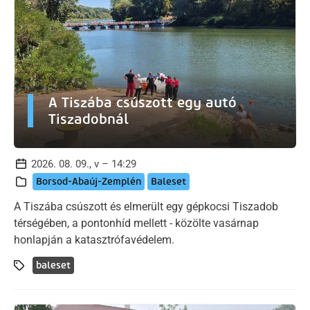
A Tiszába csúszott egy autó
Tiszadobnál
2026. 08. 09., v – 14:29
Borsod-Abaúj-Zemplén
Baleset
A Tiszába csúszott és elmerült egy gépkocsi Tiszadob
térségében, a pontonhíd mellett - közölte vasárnap
honlapján a katasztrófavédelem.
baleset