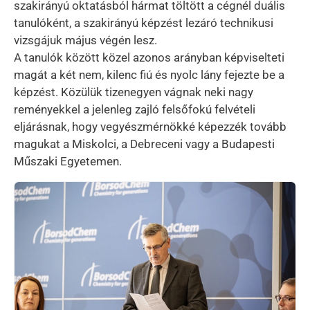
szakirányú oktatásból hármat töltött a cégnél duális
tanulóként, a szakirányú képzést lezáró technikusi
vizsgájuk május végén lesz.
A tanulók között közel azonos arányban képviselteti
magát a két nem, kilenc fiú és nyolc lány fejezte be a
képzést. Közülük tizenegyen vágnak neki nagy
reményekkel a jelenleg zajló felsőfokú felvételi
eljárásnak, hogy vegyészmérnökké képezzék tovább
magukat a Miskolci, a Debreceni vagy a Budapesti
Műszaki Egyetemen.
Kép