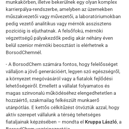
munkakörben, illetve bekerülnek egy olyan komplex
karrierpálya-rendszerbe, amelyben az üzemekben
műszakvezetői vagy művezetői, a laboratóriumokban
pedig vezető analitikus vagy mérnök asszisztens
pozícióig is eljuthatnak. A felsőfokú, mérnöki
végzettségű pályakezdők pedig akár néhány éven
belül szenior mérnöki beosztást is elérhetnek a
BorsodChemnél.
- A BorsodChem számára fontos, hogy felelősséget
vállaljon a jövő generációért, legyen szó egészségről,
a környezet megóvásáról vagy a fiatalok fejlődési
lehetőségeiről. Emellett a vállalat folyamatos és
magas színvonalú működéséhez elengedhetetlen a
hozzáértő, szakmailag felkészült munkaerő
utánpótlás. E kettős célkitűzést ötvöztük azzal, hogy
aktív szerepet vállalunk a térség tehetséges
fiataljainak képzésében – mondta el
Kruppa László
, a