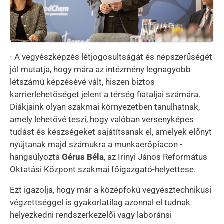
- A vegyészképzés létjogosultságát és népszerűségét
jól mutatja, hogy mára az intézmény legnagyobb
létszámú képzésévé vált, hiszen biztos
karrierlehetőséget jelent a térség fiataljai számára.
Diákjaink olyan szakmai környezetben tanulhatnak,
amely lehetővé teszi, hogy valóban versenyképes
tudást és készségeket sajátítsanak el, amelyek előnyt
nyújtanak majd számukra a munkaerőpiacon -
hangsúlyozta
Gérus Béla
, az Irinyi János Református
Oktatási Központ szakmai főigazgató-helyettese.
Ezt igazolja, hogy már a középfokú vegyésztechnikusi
végzettséggel is gyakorlatilag azonnal el tudnak
helyezkedni rendszerkezelői vagy laboránsi