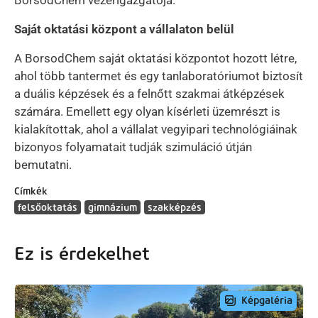
BorsodChem vezérigazgatója.
Saját oktatási központ a vállalaton belül
A BorsodChem saját oktatási központot hozott létre,
ahol több tantermet és egy tanlaboratóriumot biztosít
a duális képzések és a felnőtt szakmai átképzések
számára. Emellett egy olyan kísérleti üzemrészt is
kialakítottak, ahol a vállalat vegyipari technológiáinak
bizonyos folyamatait tudják szimuláció útján
bemutatni.
Címkék
felsőoktatás
gimnázium
szakképzés
Ez is érdekelhet
Képgaléria