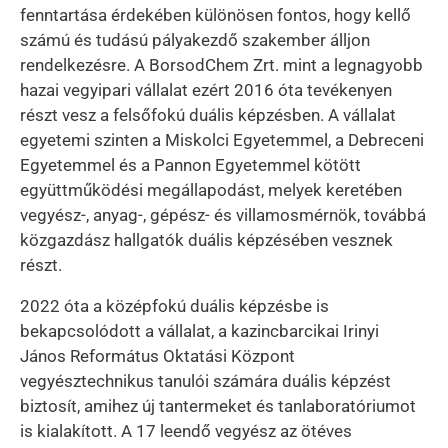
fenntartása érdekében különösen fontos, hogy kellő
számú és tudású pályakezdő szakember álljon
rendelkezésre. A BorsodChem Zrt. mint a legnagyobb
hazai vegyipari vállalat ezért 2016 óta tevékenyen
részt vesz a felsőfokú duális képzésben. A vállalat
egyetemi szinten a Miskolci Egyetemmel, a Debreceni
Egyetemmel és a Pannon Egyetemmel kötött
együttműködési megállapodást, melyek keretében
vegyész-, anyag-, gépész- és villamosmérnök, továbbá
közgazdász hallgatók duális képzésében vesznek
részt.
2022 óta a középfokú duális képzésbe is
bekapcsolódott a vállalat, a kazincbarcikai Irinyi
János Református Oktatási Központ
vegyésztechnikus tanulói számára duális képzést
biztosít, amihez új tantermeket és tanlaboratóriumot
is kialakított. A 17 leendő vegyész az ötéves