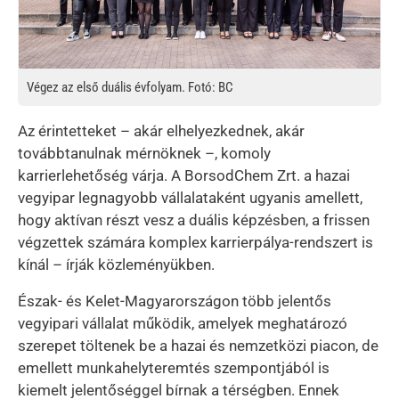
Végez az első duális évfolyam. Fotó: BC
Az érintetteket – akár elhelyezkednek, akár
továbbtanulnak mérnöknek –, komoly
karrierlehetőség várja. A BorsodChem Zrt. a hazai
vegyipar legnagyobb vállalataként ugyanis amellett,
hogy aktívan részt vesz a duális képzésben, a frissen
végzettek számára komplex karrierpálya-rendszert is
kínál – írják közleményükben.
Észak- és Kelet-Magyarországon több jelentős
vegyipari vállalat működik, amelyek meghatározó
szerepet töltenek be a hazai és nemzetközi piacon, de
emellett munkahelyteremtés szempontjából is
kiemelt jelentőséggel bírnak a térségben. Ennek