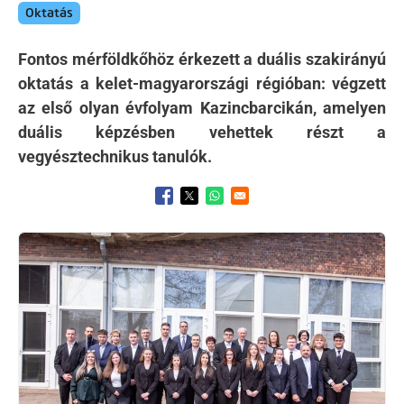
Oktatás
Fontos mérföldkőhöz érkezett a duális szakirányú
oktatás a kelet-magyarországi régióban: végzett
az első olyan évfolyam Kazincbarcikán, amelyen
duális képzésben vehettek részt a
vegyésztechnikus tanulók.
Opens in a new window
Opens in a new window
Opens in a new window
Kép