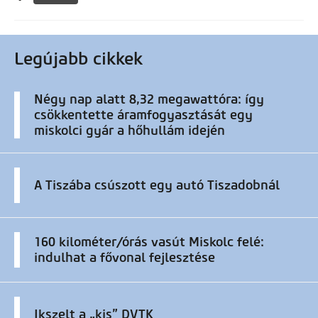
Legújabb cikkek
Négy nap alatt 8,32 megawattóra: így
csökkentette áramfogyasztását egy
miskolci gyár a hőhullám idején
A Tiszába csúszott egy autó Tiszadobnál
160 kilométer/órás vasút Miskolc felé:
indulhat a fővonal fejlesztése
Ikszelt a „kis” DVTK