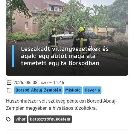
Leszakadt villanyvezetékek és
ágak: egy autót maga alá
temetett egy fa Borsodban
2026. 08. 08., szo – 11:46
Borsod-Abaúj-Zemplén
Miskolc
Havaria
Huszonhatszor volt szükség pénteken Borsod-Abaúj-
Zemplén megyében a hivatásos tűzoltókra.
vihar
katasztrófavédelem