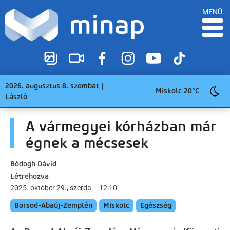
MENÜ
2026. augusztus 8. szombat |
Miskolc 20°C
László
A vármegyei kórházban már
égnek a mécsesek
Bódogh Dávid
Létrehozva
2025. október 29., szerda – 12:10
Borsod-Abaúj-Zemplén
Miskolc
Egészség