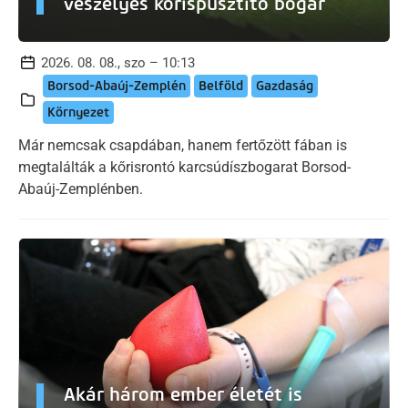
veszélyes kőrispusztító bogár
2026. 08. 08., szo – 10:13
Borsod-Abaúj-Zemplén
Belföld
Gazdaság
Környezet
Már nemcsak csapdában, hanem fertőzött fában is
megtalálták a kőrisrontó karcsúdíszbogarat Borsod-
Abaúj-Zemplénben.
Akár három ember életét is