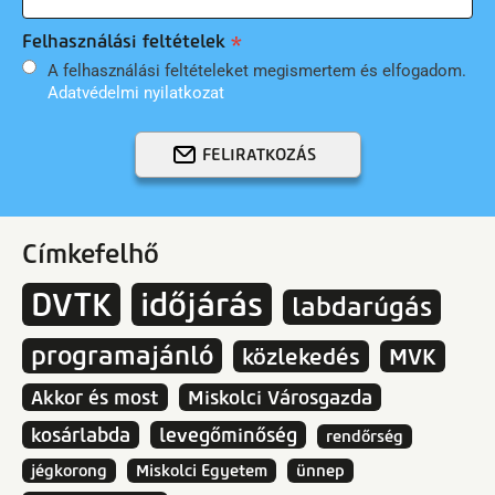
Felhasználási feltételek
A felhasználási feltételeket megismertem és elfogadom.
Adatvédelmi nyilatkozat
FELIRATKOZÁS
Címkefelhő
DVTK
időjárás
labdarúgás
programajánló
közlekedés
MVK
Akkor és most
Miskolci Városgazda
kosárlabda
levegőminőség
rendőrség
jégkorong
Miskolci Egyetem
ünnep