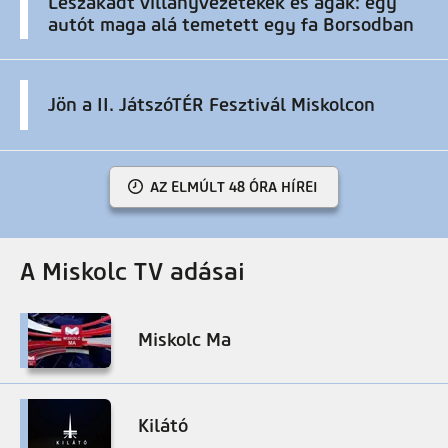
Leszakadt villanyvezetékek és ágak: egy
autót maga alá temetett egy fa Borsodban
Jön a II. JátszóTÉR Fesztivál Miskolcon
AZ ELMÚLT 48 ÓRA HÍREI
A Miskolc TV adásai
Miskolc Ma
Kilátó