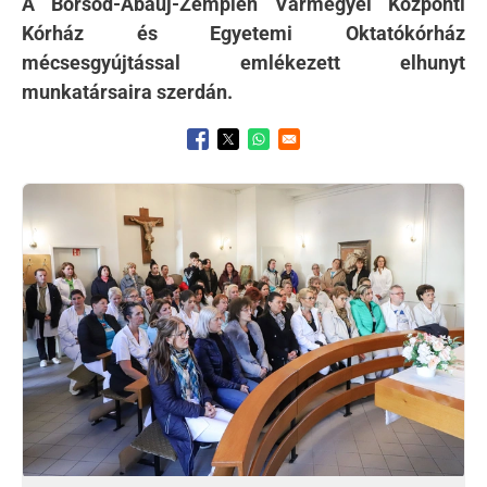
A Borsod-Abaúj-Zemplén Vármegyei Központi
Kórház és Egyetemi Oktatókórház
mécsesgyújtással emlékezett elhunyt
munkatársaira szerdán.
Opens in a new window
Opens in a new window
Opens in a new window
Kép