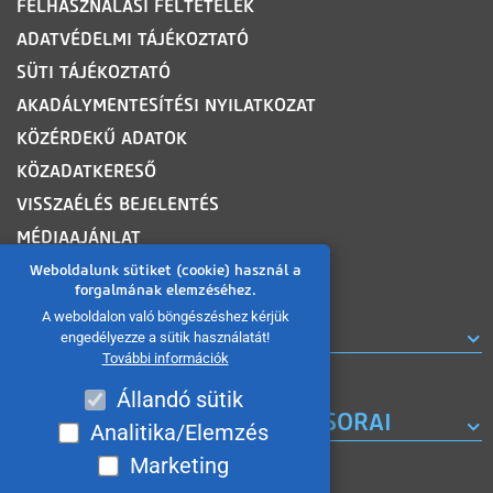
FELHASZNÁLÁSI FELTÉTELEK
ADATVÉDELMI TÁJÉKOZTATÓ
SÜTI TÁJÉKOZTATÓ
AKADÁLYMENTESÍTÉSI NYILATKOZAT
KÖZÉRDEKŰ ADATOK
KÖZADATKERESŐ
VISSZAÉLÉS BEJELENTÉS
MÉDIAAJÁNLAT
OLDALTÉRKÉP
Weboldalunk sütiket (cookie) használ a
forgalmának elemzéséhez.
A weboldalon való böngészéshez kérjük
ROVATOK
engedélyezze a sütik használatát!
További információk
Állandó sütik
A MISKOLC TV KORÁBBI MŰSORAI
Analitika/Elemzés
Marketing