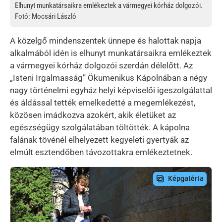
Elhunyt munkatársaikra emlékeztek a vármegyei kórház dolgozói.
Fotó: Mocsári László
A közelgő mindenszentek ünnepe és halottak napja
alkalmából idén is elhunyt munkatársaikra emlékeztek
a vármegyei kórház dolgozói szerdán délelőtt. Az
„Isteni Irgalmasság” Ökumenikus Kápolnában a négy
nagy történelmi egyház helyi képviselői igeszolgálattal
és áldással tették emelkedetté a megemlékezést,
közösen imádkozva azokért, akik életüket az
egészségügy szolgálatában töltötték. A kápolna
falának tövénél elhelyezett kegyeleti gyertyák az
elmúlt esztendőben távozottakra emlékeztetnek.
Preview Image