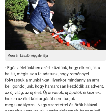
Mocsári László képgalériája
- Egész életünkben azért küzdünk, hogy elkerüljük a
halált, mégis az a feladatunk, hogy reménnyel
folytassuk a munkánkat. Ilyenkor mindannyian arra
kell gondoljunk, hogy hamarosan kezdődik az advent,
az új világ, az új élet. Új orvosok, új ápolók érkeznek,
hiszen az élet körforgását nem tudjuk
megakadályozni. Nagy szeretettel és örök hálával
gondolunk azokra, akik azért dolgoztak, hogy minél