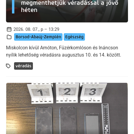
megmenthetjük véradással a jövő
héten
2026. 08. 07., p – 13:29
Borsod-Abaúj-Zemplén
Egészség
Miskolcon kívül Arnóton, Füzérkomlóson és Ináncson
nyílik lehetőség véradásra augusztus 10. és 14. között.
véradás