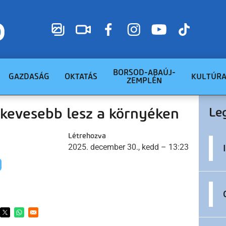
BORSOD-ABAÚJ-
GAZDASÁG
OKTATÁS
KULTÚR
ZEMPLÉN
 kevesebb lesz a környéken
Le
Létrehozva
2025. december 30., kedd – 13:23
ens in a new window
Opens in a new window
Opens in a new window