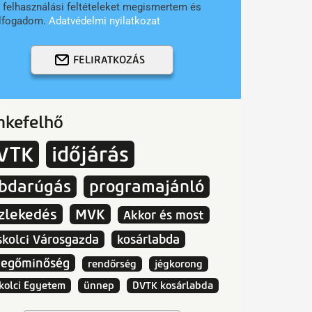
 felhasználási feltételeket megismertem és
lfogadom.
Adatvédelmi nyilatkozat
FELIRATKOZÁS
mkefelhő
VTK
időjárás
abdarúgás
programajánló
zlekedés
MVK
Akkor és most
skolci Városgazda
kosárlabda
vegőminőség
rendőrség
jégkorong
kolci Egyetem
ünnep
DVTK kosárlabda