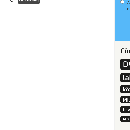
rendőrség
A
e
Cí
D
l
kö
Mi
le
Mis