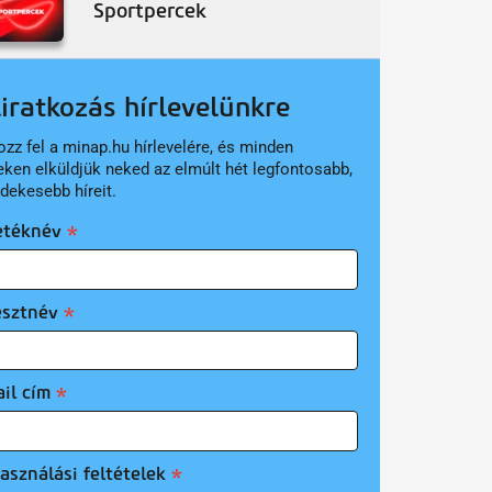
Sportpercek
liratkozás hírlevelünkre
ozz fel a minap.hu hírlevelére, és minden
eken elküldjük neked az elmúlt hét legfontosabb,
rdekesebb híreit.
etéknév
esztnév
il cím
asználási feltételek