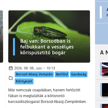
Baj van: Borsodban is
felbukkant a veszélyes
A 
kőrispusztító bogár
2026. 08. 08., szo – 10:13
Borsod-Abaúj-Zemplén
Belföld
Gazdaság
Környezet
Már nemcsak csapdában, hanem fertőzött
fában is megtalálták a kőrisrontó
karcsúdíszbogarat Borsod-Abaúj-Zemplénben.