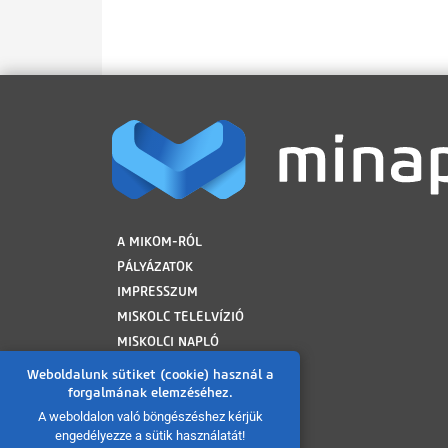
LÁBLÉC
A MIKOM-RÓL
PÁLYÁZATOK
IMPRESSZUM
MISKOLC TELELVÍZIÓ
MISKOLCI NAPLÓ
MINAP ARCHÍVUM
Weboldalunk sütiket (cookie) használ a
FELHASZNÁLÁSI FELTÉTELEK
forgalmának elemzéséhez.
ADATVÉDELMI TÁJÉKOZTATÓ
A weboldalon való böngészéshez kérjük
engedélyezze a sütik használatát!
SÜTI TÁJÉKOZTATÓ