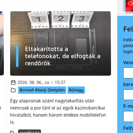
Fe
Iratk
pént
Eltakarította a
legé
telefonokat, de elfogták a
rendőrök
Vez
2026. 08. 06., cs – 15:37
Ker
Borsod-Abaúj-Zemplén
Bűnügy
Egy alaposnak szánt nagytakarítás után
E-ma
s
nemcsak a por tűnt el az egyik kazincbarcikai
hivatalból, hanem három értékes mobiltelefon
is.
Felh