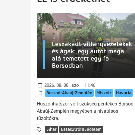
Leszakadt villanyvezetékek
és ágak: egy autót maga
alá temetett egy fa
Borsodban
2026. 08. 08., szo – 11:46
Borsod-Abaúj-Zemplén
Miskolc
Havaria
Huszonhatszor volt szükség pénteken Borsod-
Abaúj-Zemplén megyében a hivatásos
tűzoltókra.
vihar
katasztrófavédelem