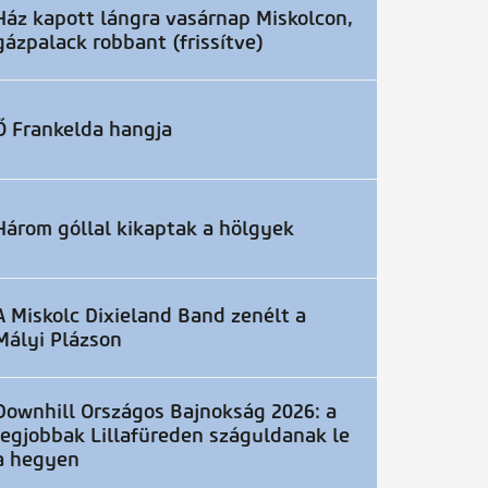
Ház kapott lángra vasárnap Miskolcon,
gázpalack robbant (frissítve)
Ő Frankelda hangja
Három góllal kikaptak a hölgyek
A Miskolc Dixieland Band zenélt a
Mályi Plázson
Downhill Országos Bajnokság 2026: a
legjobbak Lillafüreden száguldanak le
a hegyen