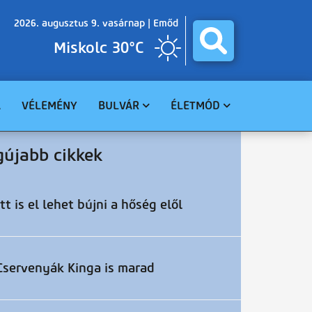
2026. augusztus 9. vasárnap |
Emőd
Miskolc 30°C
A
VÉLEMÉNY
BULVÁR
ÉLETMÓD
BALESET
GASZTRO
gújabb cikkek
BŰNÜGY
EGÉSZSÉG
HAVARIA
EGYHÁZ
CELEBHÍREK
SZABADIDŐ
Itt is el lehet bújni a hőség elől
TUDOMÁNY
KÖRNYEZET
Cservenyák Kinga is marad