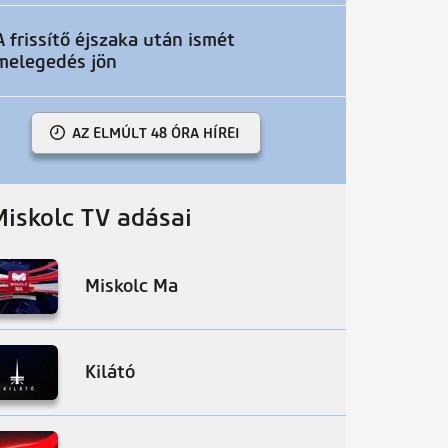
A frissítő éjszaka után ismét
melegedés jön
AZ ELMÚLT 48 ÓRA HÍREI
Miskolc TV adásai
Miskolc Ma
Kilátó