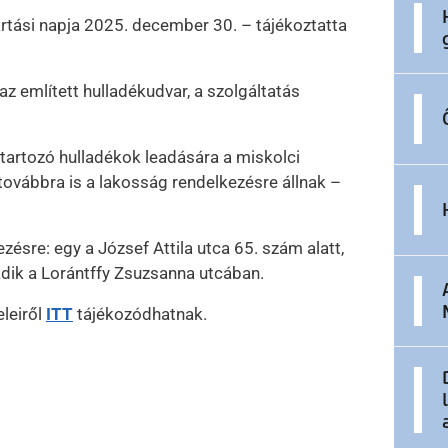
artási napja 2025. december 30. – tájékoztatta
az említett hulladékudvar, a szolgáltatás
tartozó hulladékok leadására a miskolci
 továbbra is a lakosság rendelkezésre állnak –
ésre: egy a József Attila utca 65. szám alatt,
dik a Lorántffy Zsuzsanna utcában.
eleiről
ITT
tájékozódhatnak.