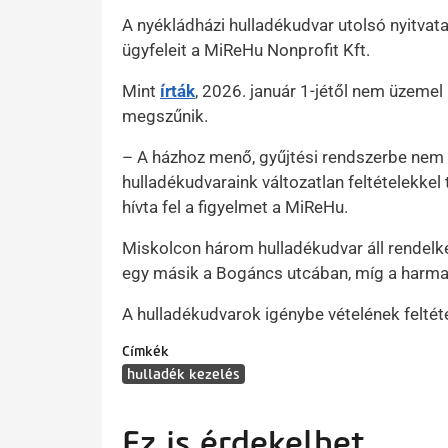
A nyékládházi hulladékudvar utolsó nyitvat
ügyfeleit a MiReHu Nonprofit Kft.
Mint
írták
, 2026. január 1-jétől nem üzemel 
megszűnik.
– A házhoz menő, gyűjtési rendszerbe nem 
hulladékudvaraink változatlan feltételekkel
hívta fel a figyelmet a MiReHu.
Miskolcon három hulladékudvar áll rendelkez
egy másik a Bogáncs utcában, míg a harma
A hulladékudvarok igénybe vételének feltét
Címkék
hulladék kezelés
Ez is érdekelhet