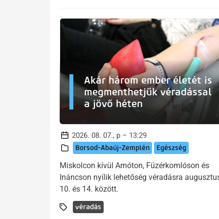
Akár három ember életét is
megmenthetjük véradással
a jövő héten
2026. 08. 07., p – 13:29
Borsod-Abaúj-Zemplén
Egészség
Miskolcon kívül Arnóton, Füzérkomlóson és
Ináncson nyílik lehetőség véradásra augusztu
10. és 14. között.
véradás