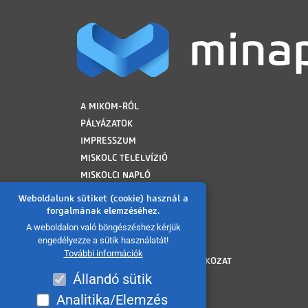
LÁBLÉC
A MIKOM-RÓL
PÁLYÁZATOK
IMPRESSZUM
MISKOLC TELELVÍZIÓ
MISKOLCI NAPLÓ
MINAP ARCHÍVUM
Weboldalunk sütiket (cookie) használ a
FELHASZNÁLÁSI FELTÉTELEK
forgalmának elemzéséhez.
ADATVÉDELMI TÁJÉKOZTATÓ
A weboldalon való böngészéshez kérjük
engedélyezze a sütik használatát!
SÜTI TÁJÉKOZTATÓ
További információk
AKADÁLYMENTESÍTÉSI NYILATKOZAT
Állandó sütik
KÖZÉRDEKŰ ADATOK
KÖZADATKERESŐ
Analitika/Elemzés