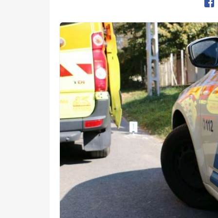
Op
Kép