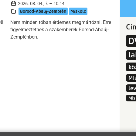
2026. 08. 04., k – 10:14
Borsod-Abaúj-Zemplén
Miskolc
ti
Nem minden tóban érdemes megmártózni. Erre
Cí
figyelmeztetnek a szakemberek Borsod-Abaúj-
Zemplénben.
D
l
kö
Mi
le
Mis