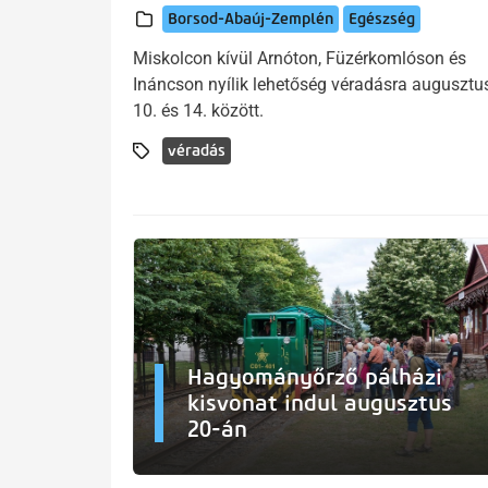
Borsod-Abaúj-Zemplén
Egészség
Miskolcon kívül Arnóton, Füzérkomlóson és
Ináncson nyílik lehetőség véradásra augusztu
10. és 14. között.
véradás
Hagyományőrző pálházi
kisvonat indul augusztus
20-án