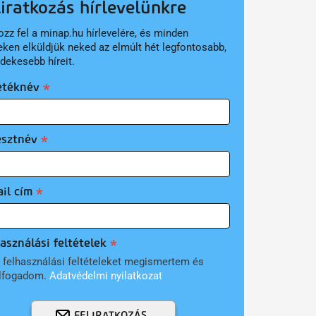
liratkozás hírlevelünkre
ozz fel a minap.hu hírlevelére, és minden
eken elküldjük neked az elmúlt hét legfontosabb,
rdekesebb híreit.
etéknév
esztnév
il cím
asználási feltételek
 felhasználási feltételeket megismertem és
lfogadom.
Adatvédelmi nyilatkozat
FELIRATKOZÁS