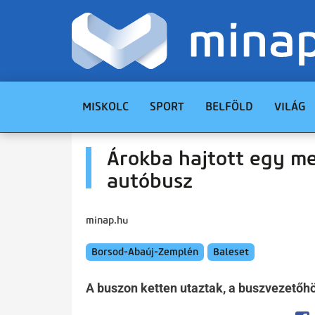
MISKOLC
SPORT
BELFÖLD
VILÁG
Árokba hajtott egy me
autóbusz
minap.hu
Borsod-Abaúj-Zemplén
Baleset
A buszon ketten utaztak, a buszvezetőh