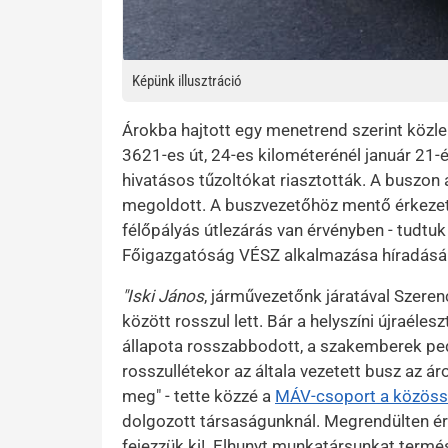
Képünk illusztráció
Árokba hajtott egy menetrend szerint közl
3621-es út, 24-es kilométerénél január 21-é
hivatásos tűzoltókat riasztották. A buszon 
megoldott. A buszvezetőhöz mentő érkezett
félőpályás útlezárás van érvényben - tudt
Főigazgatóság VÉSZ alkalmazása híradásá
"Iski János
, járművezetőnk járatával Szeren
között rosszul lett. Bár a helyszíni újraélesz
állapota rosszabbodott, a szakemberek ped
rosszullétekor az általa vezetett busz az á
meg" - tette közzé a
MÁV-csoport a közössé
dolgozott társaságunknál. Megrendülten ért
fejezzük ki! Elhunyt munkatársunkat termé