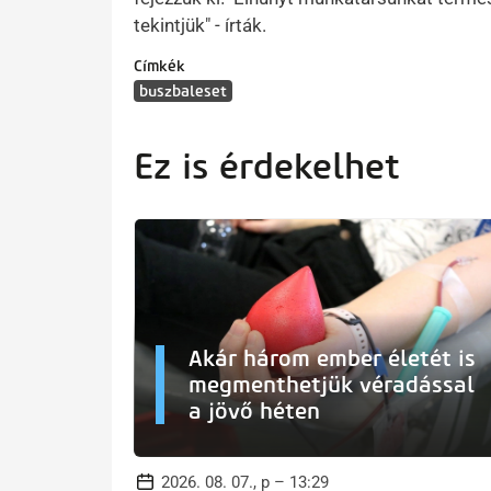
tekintjük" - írták.
Címkék
buszbaleset
Ez is érdekelhet
Akár három ember életét is
megmenthetjük véradással
a jövő héten
2026. 08. 07., p – 13:29