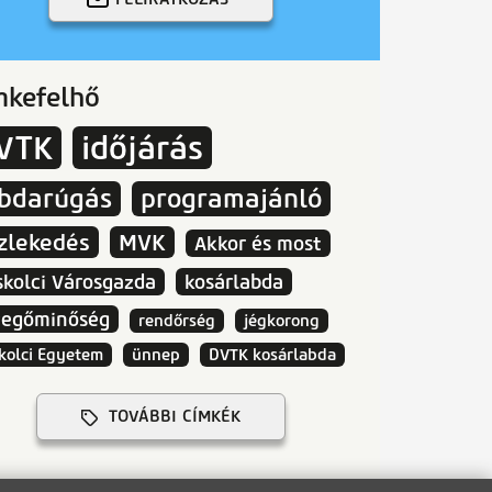
mkefelhő
VTK
időjárás
abdarúgás
programajánló
zlekedés
MVK
Akkor és most
skolci Városgazda
kosárlabda
vegőminőség
rendőrség
jégkorong
kolci Egyetem
ünnep
DVTK kosárlabda
TOVÁBBI CÍMKÉK