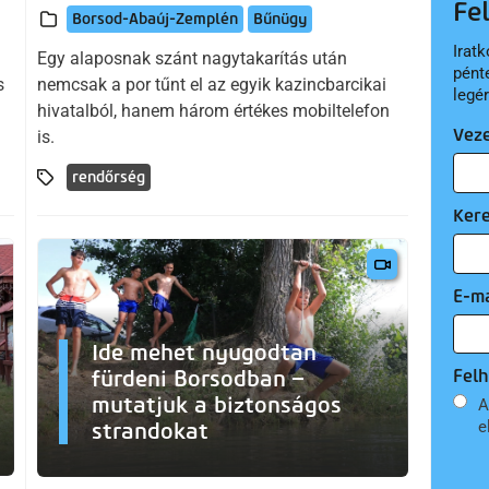
Fe
Borsod-Abaúj-Zemplén
Bűnügy
Iratk
Egy alaposnak szánt nagytakarítás után
pént
s
nemcsak a por tűnt el az egyik kazincbarcikai
legé
hivatalból, hanem három értékes mobiltelefon
Vez
is.
rendőrség
Ker
E-ma
Ide mehet nyugodtan
fürdeni Borsodban –
Felh
mutatjuk a biztonságos
A
e
strandokat