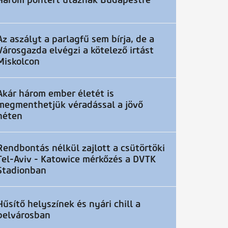
Három pontért utaznak Budapestre
Az aszályt a parlagfű sem bírja, de a
Városgazda elvégzi a kötelező irtást
Miskolcon
Akár három ember életét is
megmenthetjük véradással a jövő
héten
Rendbontás nélkül zajlott a csütörtöki
Tel-Aviv - Katowice mérkőzés a DVTK
Stadionban
Hűsítő helyszínek és nyári chill a
belvárosban