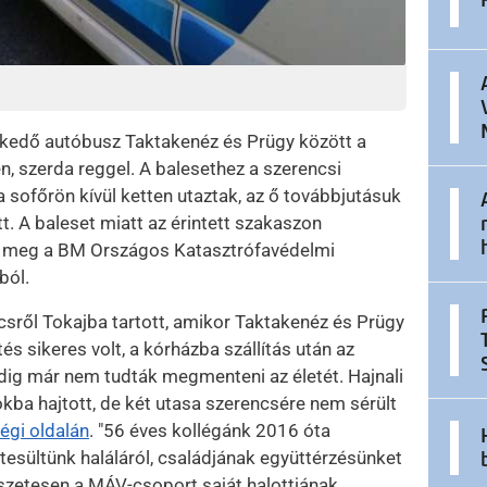
ekedő autóbusz Taktakenéz és Prügy között a
n, szerda reggel. A balesethez a szerencsi
a sofőrön kívül ketten utaztak, az ő továbbjutásuk
. A baleset miatt az érintett szakaszon
uk meg a BM Országos Katasztrófavédelmi
ból.
csről Tokajba tartott, amikor Taktakenéz és Prügy
tés sikeres volt, a kórházba szállítás után az
ig már nem tudták megmenteni az életét. Hajnali
rokba hajtott, de két utasa szerencsére nem sérült
gi oldalán
. "56 éves kollégánk 2016 óta
esültünk haláláról, családjának együttérzésünket
szetesen a MÁV-csoport saját halottjának