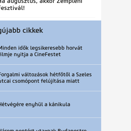
Ha augusztus, akkor Zempléni
Fesztivál!
gújabb cikkek
Minden idők legsikeresebb horvát
filmje nyitja a CineFestet
Forgalmi változások hétfőtől a Szeles
utcai csomópont felújítása miatt
Hétvégére enyhül a kánikula