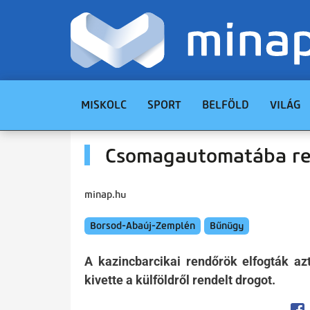
MISKOLC
SPORT
BELFÖLD
VILÁG
Csomagautomatába ren
minap.hu
Borsod-Abaúj-Zemplén
Bűnügy
A kazincbarcikai rendőrök elfogták az
kivette a külföldről rendelt drogot.