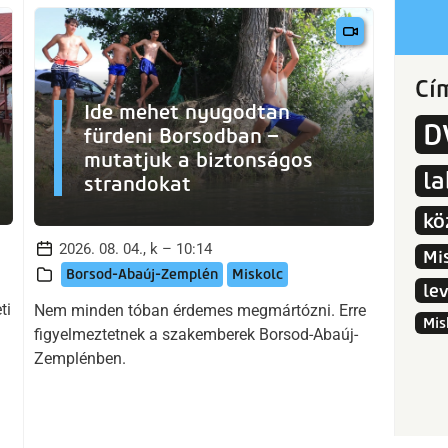
Cí
Ide mehet nyugodtan
D
fürdeni Borsodban –
mutatjuk a biztonságos
l
strandokat
kö
2026. 08. 04., k – 10:14
Mi
Borsod-Abaúj-Zemplén
Miskolc
le
ti
Nem minden tóban érdemes megmártózni. Erre
Mis
figyelmeztetnek a szakemberek Borsod-Abaúj-
Zemplénben.