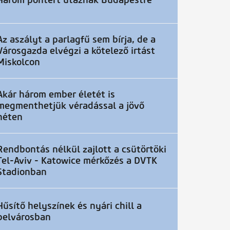
Három pontért utaznak Budapestre
Az aszályt a parlagfű sem bírja, de a
Városgazda elvégzi a kötelező irtást
Miskolcon
Akár három ember életét is
megmenthetjük véradással a jövő
héten
Rendbontás nélkül zajlott a csütörtöki
Tel-Aviv - Katowice mérkőzés a DVTK
Stadionban
Hűsítő helyszínek és nyári chill a
belvárosban