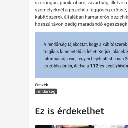
szorongás, pánikroham, zavartság, illetve r
személyeknél a pszichés függőség erőssé, s
kábítószerek általában hamar erős pszichik
hosszú távon pedig maradandó egészségká
A rendőrség tájékoztat, hogy a kábítószerek 
tragikus kimenetelű is lehet! Kérjük, akine
információja van, tegyen bejelentést a nap 
es zöldszámán, illetve a
112
-es segélyhívón
Címkék
rendőrség
Ez is érdekelhet