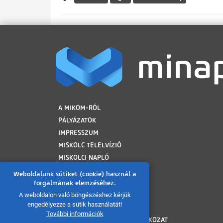
LÁBLÉC
A MIKOM-RÓL
PÁLYÁZATOK
IMPRESSZUM
MISKOLC TELELVÍZIÓ
MISKOLCI NAPLÓ
MINAP ARCHÍVUM
Weboldalunk sütiket (cookie) használ a
FELHASZNÁLÁSI FELTÉTELEK
forgalmának elemzéséhez.
ADATVÉDELMI TÁJÉKOZTATÓ
A weboldalon való böngészéshez kérjük
engedélyezze a sütik használatát!
SÜTI TÁJÉKOZTATÓ
További információk
AKADÁLYMENTESÍTÉSI NYILATKOZAT