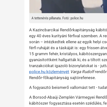
A tettenérés pillanata. Fotó: police.hu
A Kazincbarcikai Rendőrkapitányság kábító
egy 40 éves kurityáni férfival szemben. A r
során – intézkedtek ellene az egyik helyi 
férfi ruháját és a táskáját is: egy frissen á
15 gramm fehér, kristályos, kábítószergyanús
gyanúsítottként hallgatták ki, és a tiltott sz
tranzakciókat igazoló bizonylatokat is - ju
police.hu közleményét
Varga Rudolf
rendőr
Rendőr-főkapitányság sajtórefenese.
A fogyasztó beismerő vallomást tett - tuda
A Borsod-Abaúj-Zemplén Vármegyei Rendőr-f
kábítószer fogyasztása esetén szédülés, fe