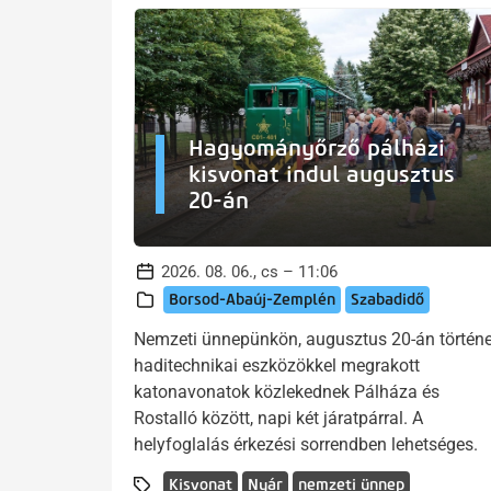
Hagyományőrző pálházi
kisvonat indul augusztus
20-án
2026. 08. 06., cs – 11:06
Borsod-Abaúj-Zemplén
Szabadidő
Nemzeti ünnepünkön, augusztus 20-án történe
haditechnikai eszközökkel megrakott
katonavonatok közlekednek Pálháza és
Rostalló között, napi két járatpárral. A
helyfoglalás érkezési sorrendben lehetséges.
Kisvonat
Nyár
nemzeti ünnep