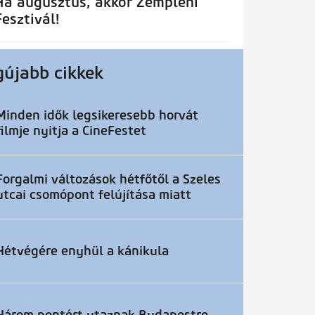
Ha augusztus, akkor Zempléni
Fesztivál!
gújabb cikkek
Minden idők legsikeresebb horvát
filmje nyitja a CineFestet
Forgalmi változások hétfőtől a Szeles
utcai csomópont felújítása miatt
Hétvégére enyhül a kánikula