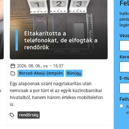
Fe
Iratk
pént
legé
Eltakarította a
Vez
telefonokat, de elfogták a
rendőrök
Ker
2026. 08. 06., cs – 15:37
Borsod-Abaúj-Zemplén
Bűnügy
E-ma
Egy alaposnak szánt nagytakarítás után
s
nemcsak a por tűnt el az egyik kazincbarcikai
hivatalból, hanem három értékes mobiltelefon
Felh
is.
A
e
rendőrség