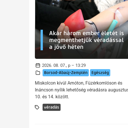
Akár három ember életét is
megmenthetjük véradással
a jövő héten
2026. 08. 07., p – 13:29
Borsod-Abaúj-Zemplén
Egészség
Miskolcon kívül Arnóton, Füzérkomlóson és
Ináncson nyílik lehetőség véradásra augusztu
10. és 14. között.
véradás