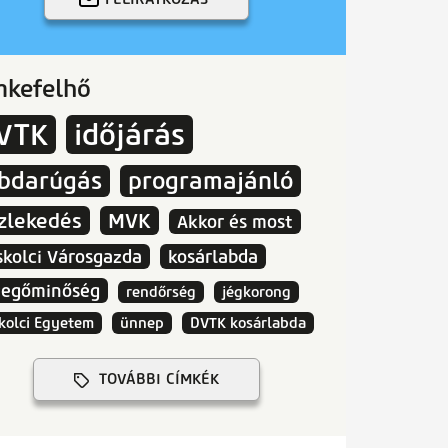
mkefelhő
VTK
időjárás
abdarúgás
programajánló
zlekedés
MVK
Akkor és most
skolci Városgazda
kosárlabda
vegőminőség
rendőrség
jégkorong
kolci Egyetem
ünnep
DVTK kosárlabda
TOVÁBBI CÍMKÉK