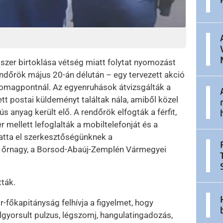
szer birtoklása vétség miatt folytat nyomozást
endőrök május 20-án délután – egy tervezett akció
csomagpontnál. Az egyenruhások átvizsgálták a
tvett postai küldeményt találtak nála, amiből közel
 anyag került elő. A rendőrök elfogták a férfit,
er mellett lefoglalták a mobiltelefonját és a
ttatta el szerkesztőségünknek a
 őrnagy, a Borsod-Abaúj-Zemplén Vármegyei
tták.
őkapitányság felhívja a figyelmet, hogy
lgyorsult pulzus, légszomj, hangulatingadozás,