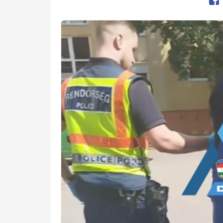
Op
Kép