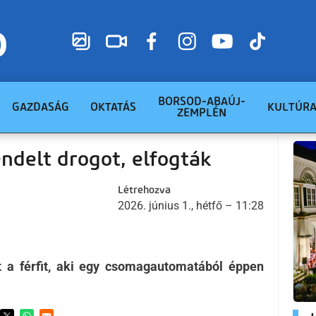
BORSOD-ABAÚJ-
GAZDASÁG
OKTATÁS
KULTÚR
ZEMPLÉN
delt drogot, elfogták
Létrehozva
2026. június 1., hétfő – 11:28
t a férfit, aki egy csomagautomatából éppen