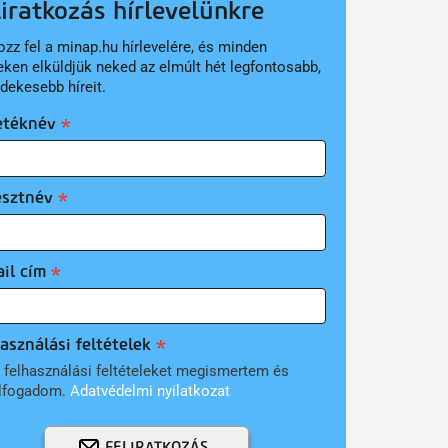
liratkozás hírlevelünkre
ozz fel a minap.hu hírlevelére, és minden
eken elküldjük neked az elmúlt hét legfontosabb,
rdekesebb híreit.
etéknév
esztnév
il cím
asználási feltételek
 felhasználási feltételeket megismertem és
lfogadom.
Adatvédelmi nyilatkozat
FELIRATKOZÁS