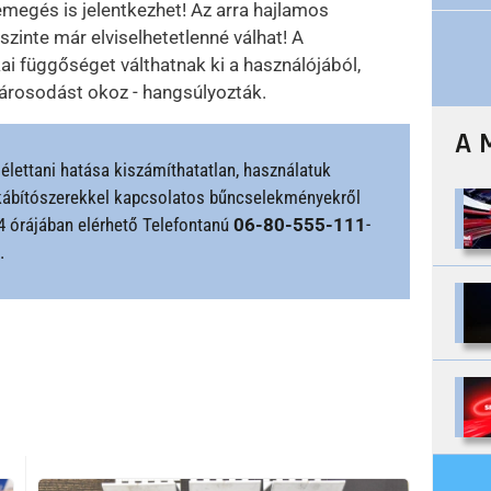
emegés is jelentkezhet! Az arra hajlamos
zinte már elviselhetetlenné válhat! A
ai függőséget válthatnak ki a használójából,
rosodást okoz - hangsúlyozták.
A 
élettani hatása kiszámíthatatlan, használatuk
k kábítószerekkel kapcsolatos bűncselekményekről
24 órájában elérhető Telefontanú
06-80-555-111
-
.