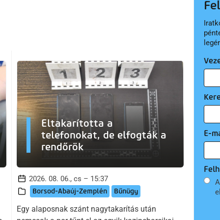
Fe
Iratk
pént
legé
Vez
Ker
Eltakarította a
E-ma
telefonokat, de elfogták a
rendőrök
Felh
2026. 08. 06., cs – 15:37
A
Borsod-Abaúj-Zemplén
Bűnügy
e
Egy alaposnak szánt nagytakarítás után