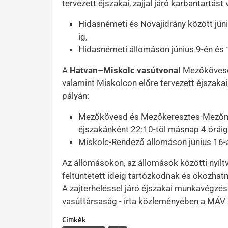
tervezett éjszakai, zajjal járó karbantartást
Hidasnémeti és Novajidrány között júniu
ig,
Hidasnémeti állomáson június 9-én és 1
A
Hatvan–Miskolc vasútvonal
Mezőkövesd
valamint Miskolcon előre tervezett éjszakai,
pályán:
Mezőkövesd és Mezőkeresztes-Mezőnyár
éjszakánként 22:10-től másnap 4 óráig
Miskolc-Rendező állomáson június 16-á
Az állomásokon, az állomások közötti nyíltv
feltüntetett ideig tartózkodnak és okozhat
A zajterheléssel járó éjszakai munkavégzés
vasúttársaság - írta közleményében a MÁV
Címkék