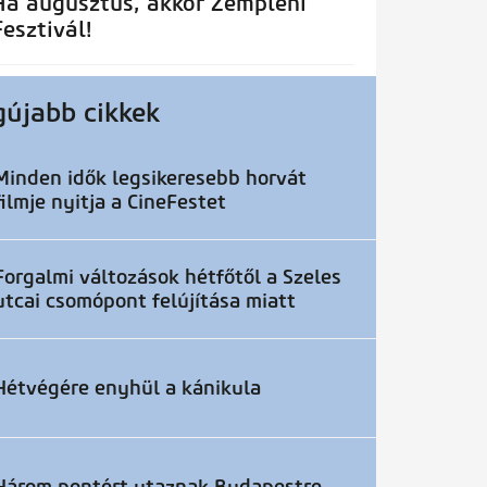
Ha augusztus, akkor Zempléni
Fesztivál!
gújabb cikkek
Minden idők legsikeresebb horvát
filmje nyitja a CineFestet
Forgalmi változások hétfőtől a Szeles
utcai csomópont felújítása miatt
Hétvégére enyhül a kánikula