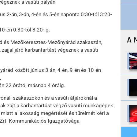
 végeznek a vasúti pályán:
s 2-án, 3-án, 4-én és 5-én naponta 0:30-tól 3:20-
0-én 0:30-tól 3:20-ig.
A 
 és Mezőkeresztes-Mezőnyárád szakaszán,
 zajjal járó karbantartást végeznek a vasúti
ád között június 3-án, 4-én, 9-én és 10-én
,
n 22 órától másnap 4 óráig.
onali szakaszokon és a vasúti átjáróknál a
nak zajt a karbantartást végző vasúti munkagépek.
 miatt a lakosság megértését és türelmét kéri a
 Zrt. Kommunikációs Igazgatósága