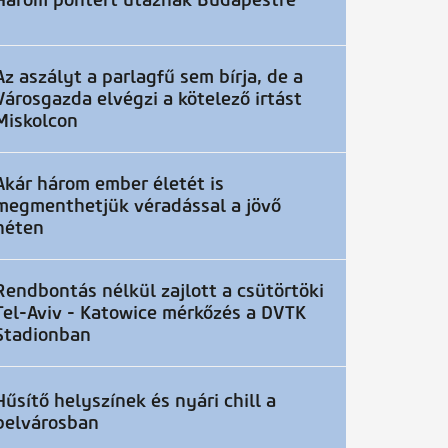
Három pontért utaznak Budapestre
Az aszályt a parlagfű sem bírja, de a
Városgazda elvégzi a kötelező irtást
Miskolcon
Akár három ember életét is
megmenthetjük véradással a jövő
héten
Rendbontás nélkül zajlott a csütörtöki
Tel-Aviv - Katowice mérkőzés a DVTK
Stadionban
Hűsítő helyszínek és nyári chill a
belvárosban