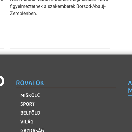
figyelmeztetnek a szakemberek Borsod-Abaúj-
Zemplénben.
ROVATOK
A
M
MISKOLC
SPORT
BELFÖLD
VILÁG
GAZDASÁG