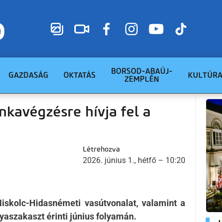
BORSOD-ABAÚJ-
GAZDASÁG
OKTATÁS
KULTÚR
ZEMPLÉN
unkavégzésre hívja fel a
Létrehozva
2026. június 1., hétfő – 10:20
skolc-Hidasnémeti vasútvonalat, valamint a
aszakaszt érinti június folyamán.