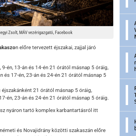
 Hegyi Zsolt, MÁV vezérigazgató, Facebook
akaszo
n előre tervezett éjszakai, zajjal járó
n, 9-én, 13-án és 14-én 21 órától másnap 5 óráig,
-án és 17-én, 23-án és 24-én 21 órától másnap 5
ig éjszakánként 21 órától másnap 5 óráig,
17-én, 23-án és 24-én 21 órától másnap 5 óráig.
z nyáron tartó komplex karbantartásról itt
émeti és Novajidrány közötti szakaszán előre