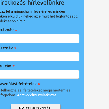
liratkozás hírlevelünkre
ozz fel a minap.hu hírlevelére, és minden
eken elküldjük neked az elmúlt hét legfontosabb,
rdekesebb híreit.
etéknév
esztnév
il cím
asználási feltételek
 felhasználási feltételeket megismertem és
lfogadom.
Adatvédelmi nyilatkozat
FELIRATKOZÁS