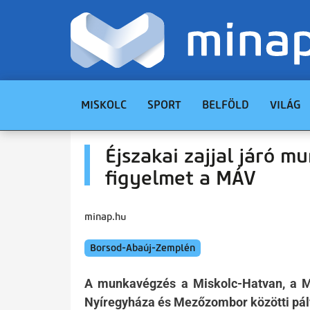
MISKOLC
SPORT
BELFÖLD
VILÁG
Éjszakai zajjal járó m
figyelmet a MÁV
minap.hu
Borsod-Abaúj-Zemplén
A munkavégzés a Miskolc-Hatvan, a Mi
Nyíregyháza és Mezőzombor közötti pály