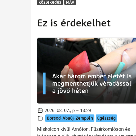
közlekedés
MÁV
Ez is érdekelhet
Akár három ember életét is
megmenthetjük véradással
a jövő héten
2026. 08. 07., p – 13:29
Borsod-Abaúj-Zemplén
Egészség
Miskolcon kívül Arnóton, Füzérkomlóson és