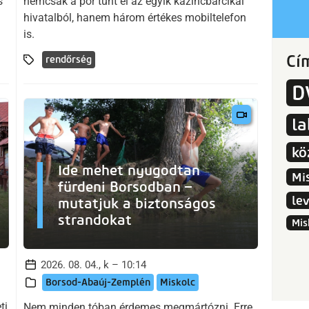
s
nemcsak a por tűnt el az egyik kazincbarcikai
hivatalból, hanem három értékes mobiltelefon
is.
Cí
rendőrség
D
l
kö
Ide mehet nyugodtan
Mi
fürdeni Borsodban –
le
mutatjuk a biztonságos
strandokat
Mis
2026. 08. 04., k – 10:14
Borsod-Abaúj-Zemplén
Miskolc
ti
Nem minden tóban érdemes megmártózni. Erre