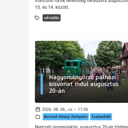
Ináncson nyílik lehetőség véradásra augusztu
10. és 14. között.
véradás
Hagyományőrző pálházi
kisvonat indul augusztus
20-án
2026. 08. 06., cs – 11:06
Borsod-Abaúj-Zemplén
Szabadidő
Nemzeti ünnepünkön, augusztus 20-án történe