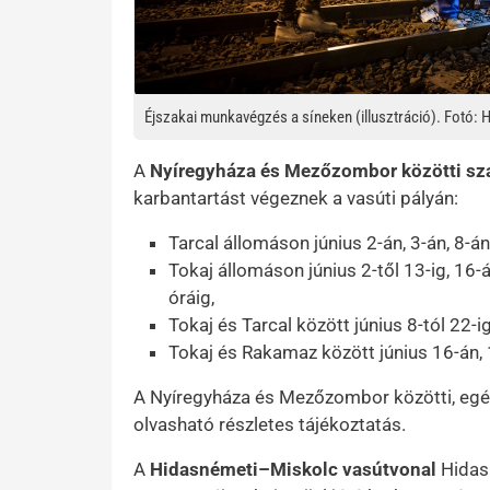
Éjszakai munkavégzés a síneken (illusztráció). Fotó:
A
Nyíregyháza és Mezőzombor közötti sz
karbantartást végeznek a vasúti pályán:
Tarcal állomáson június 2-án, 3-án, 8-á
Tokaj állomáson június 2-től 13-ig, 16
óráig,
Tokaj és Tarcal között június 8-tól 22-
Tokaj és Rakamaz között június 16-án, 
A Nyíregyháza és Mezőzombor közötti, egés
olvasható részletes tájékoztatás.
A
Hidasnémeti–Miskolc vasútvonal
Hidasn