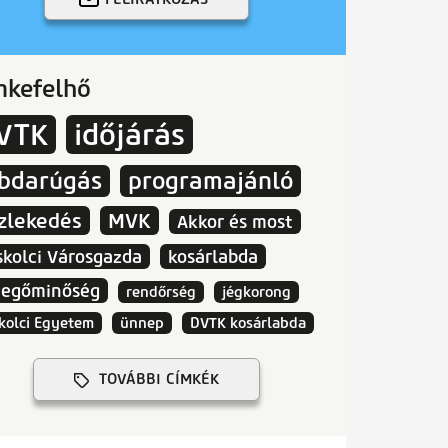
mkefelhő
VTK
időjárás
abdarúgás
programajánló
zlekedés
MVK
Akkor és most
skolci Városgazda
kosárlabda
vegőminőség
rendőrség
jégkorong
kolci Egyetem
ünnep
DVTK kosárlabda
TOVÁBBI CÍMKÉK