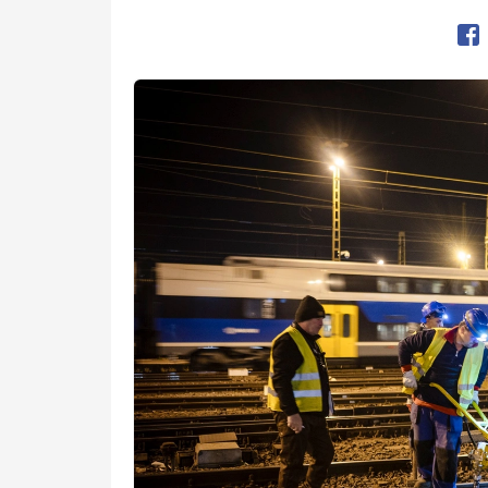
Op
Kép