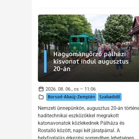
Hagyományőrző pálházi
kisvonat indul augusztus
20-án
2026. 08. 06., cs – 11:06
Borsod-Abaúj-Zemplén
Szabadidő
Nemzeti ünnepünkön, augusztus 20-án történe
haditechnikai eszközökkel megrakott
katonavonatok közlekednek Pálháza és
Rostalló között, napi két járatpárral. A
helyfoglalás érkezési sorrendben lehetséges.