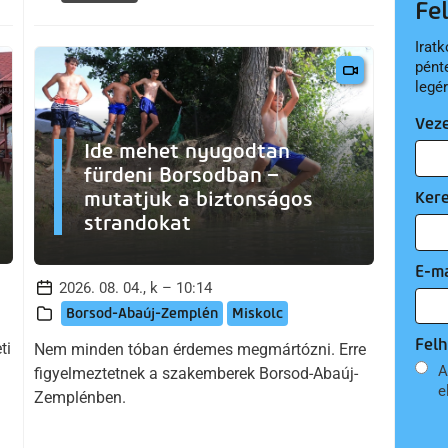
Fe
Iratk
pént
legé
Vez
Ide mehet nyugodtan
fürdeni Borsodban –
mutatjuk a biztonságos
Ker
strandokat
E-ma
2026. 08. 04., k – 10:14
Borsod-Abaúj-Zemplén
Miskolc
Felh
ti
Nem minden tóban érdemes megmártózni. Erre
A
figyelmeztetnek a szakemberek Borsod-Abaúj-
e
Zemplénben.