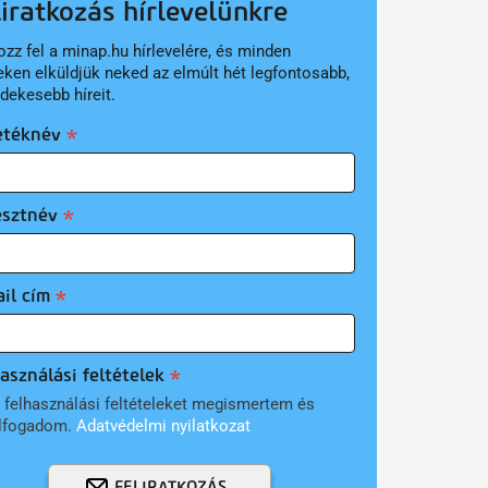
liratkozás hírlevelünkre
ozz fel a minap.hu hírlevelére, és minden
eken elküldjük neked az elmúlt hét legfontosabb,
rdekesebb híreit.
etéknév
esztnév
il cím
asználási feltételek
 felhasználási feltételeket megismertem és
lfogadom.
Adatvédelmi nyilatkozat
FELIRATKOZÁS