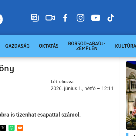
BORSOD-ABAÚJ-
GAZDASÁG
OKTATÁS
KULTÚR
ZEMPLÉN
zőny
Létrehozva
2026. június 1., hétfő – 12:11
bra is tizenhat csapattal számol.
ens in a new window
Opens in a new window
Opens in a new window