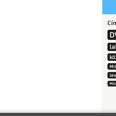
Cí
D
l
kö
Mi
le
Mis