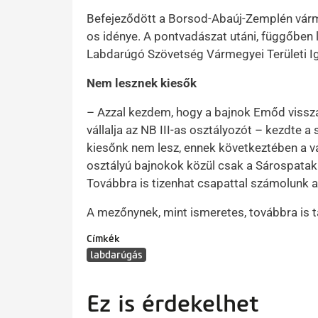
Befejeződött a Borsod-Abaúj-Zemplén várm
os idénye. A pontvadászat utáni, függőben l
Labdarúgó Szövetség Vármegyei Területi I
Nem lesznek kiesők
– Azzal kezdem, hogy a bajnok Emőd vissza
vállalja az NB III-as osztályozót – kezdte 
kiesőnk nem lesz, ennek következtében a vá
osztályú bajnokok közül csak a Sárospatak ké
Továbbra is tizenhat csapattal számolunk 
A mezőnynek, mint ismeretes, továbbra is 
Címkék
labdarúgás
Ez is érdekelhet