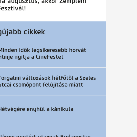
Ha augusztus, akkor Zempléni
Fesztivál!
gújabb cikkek
Minden idők legsikeresebb horvát
filmje nyitja a CineFestet
Forgalmi változások hétfőtől a Szeles
utcai csomópont felújítása miatt
Hétvégére enyhül a kánikula