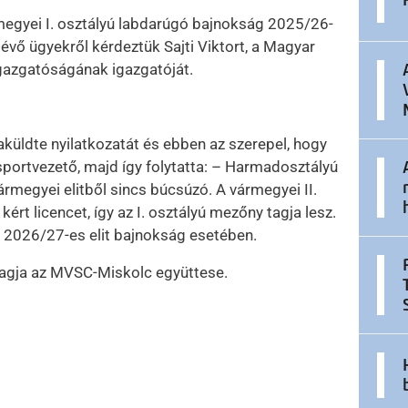
egyei I. osztályú labdarúgó bajnokság 2025/26-
évő ügyekről kérdeztük Sajti Viktort, a Magyar
gazgatóságának igazgatóját.
küldte nyilatkozatát és ebben az szerepel, hogy
a sportvezető, majd így folytatta: – Harmadosztályú
rmegyei elitből sincs búcsúzó. A vármegyei II.
rt licencet, így az I. osztályú mezőny tagja lesz.
a 2026/27-es elit bajnokság esetében.
tagja az MVSC-Miskolc együttese.