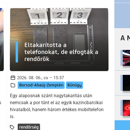
A 
Eltakarította a
telefonokat, de elfogták a
rendőrök
2026. 08. 06., cs – 15:37
Borsod-Abaúj-Zemplén
Bűnügy
Egy alaposnak szánt nagytakarítás után
s
nemcsak a por tűnt el az egyik kazincbarcikai
hivatalból, hanem három értékes mobiltelefon
is.
rendőrség