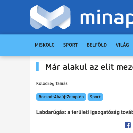
MISKOLC
SPORT
BELFÖLD
VILÁG
Már alakul az elit me
Kolodzey Tamás
Borsod-Abaúj-Zemplén
Sport
Labdarúgás: a területi igazgatóság továb
Op