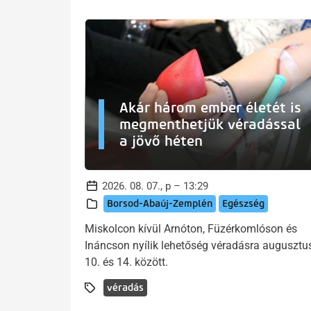
Akár három ember életét is
megmenthetjük véradással
a jövő héten
2026. 08. 07., p – 13:29
Borsod-Abaúj-Zemplén
Egészség
Miskolcon kívül Arnóton, Füzérkomlóson és
Ináncson nyílik lehetőség véradásra augusztu
10. és 14. között.
véradás