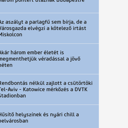
Három pontért utaznak Budapestre
Az aszályt a parlagfű sem bírja, de a
Városgazda elvégzi a kötelező irtást
Miskolcon
Akár három ember életét is
megmenthetjük véradással a jövő
héten
Rendbontás nélkül zajlott a csütörtöki
Tel-Aviv - Katowice mérkőzés a DVTK
Stadionban
Hűsítő helyszínek és nyári chill a
belvárosban