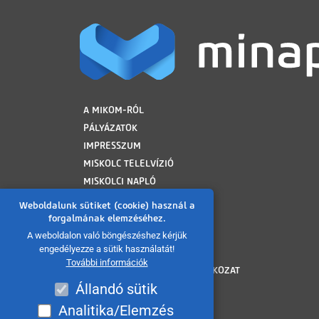
LÁBLÉC
A MIKOM-RÓL
PÁLYÁZATOK
IMPRESSZUM
MISKOLC TELELVÍZIÓ
MISKOLCI NAPLÓ
MINAP ARCHÍVUM
Weboldalunk sütiket (cookie) használ a
FELHASZNÁLÁSI FELTÉTELEK
forgalmának elemzéséhez.
ADATVÉDELMI TÁJÉKOZTATÓ
A weboldalon való böngészéshez kérjük
engedélyezze a sütik használatát!
SÜTI TÁJÉKOZTATÓ
További információk
AKADÁLYMENTESÍTÉSI NYILATKOZAT
Állandó sütik
KÖZÉRDEKŰ ADATOK
KÖZADATKERESŐ
Analitika/Elemzés