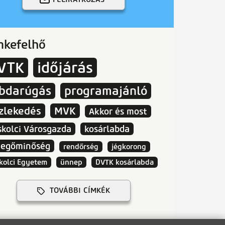
mkefelhő
VTK
időjárás
abdarúgás
programajánló
zlekedés
MVK
Akkor és most
skolci Városgazda
kosárlabda
vegőminőség
rendőrség
jégkorong
kolci Egyetem
ünnep
DVTK kosárlabda
TOVÁBBI CÍMKÉK