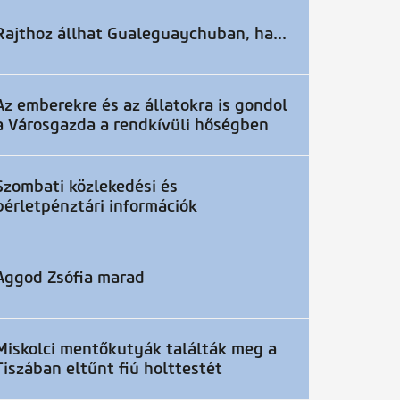
Rajthoz állhat Gualeguaychuban, ha...
Az emberekre és az állatokra is gondol
a Városgazda a rendkívüli hőségben
Szombati közlekedési és
bérletpénztári információk
Aggod Zsófia marad
Miskolci mentőkutyák találták meg a
Tiszában eltűnt fiú holttestét