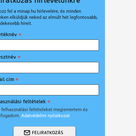
liratkozás hírlevelünkre
ozz fel a minap.hu hírlevelére, és minden
eken elküldjük neked az elmúlt hét legfontosabb,
rdekesebb híreit.
etéknév
esztnév
il cím
asználási feltételek
 felhasználási feltételeket megismertem és
lfogadom.
Adatvédelmi nyilatkozat
FELIRATKOZÁS