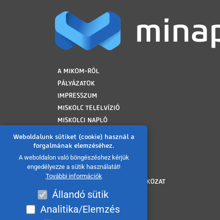
LÁBLÉC
A MIKOM-RÓL
PÁLYÁZATOK
IMPRESSZUM
MISKOLC TELELVÍZIÓ
MISKOLCI NAPLÓ
MINAP ARCHÍVUM
Weboldalunk sütiket (cookie) használ a
FELHASZNÁLÁSI FELTÉTELEK
forgalmának elemzéséhez.
ADATVÉDELMI TÁJÉKOZTATÓ
A weboldalon való böngészéshez kérjük
engedélyezze a sütik használatát!
SÜTI TÁJÉKOZTATÓ
További információk
AKADÁLYMENTESÍTÉSI NYILATKOZAT
Állandó sütik
KÖZÉRDEKŰ ADATOK
KÖZADATKERESŐ
Analitika/Elemzés
VISSZAÉLÉS BEJELENTÉS