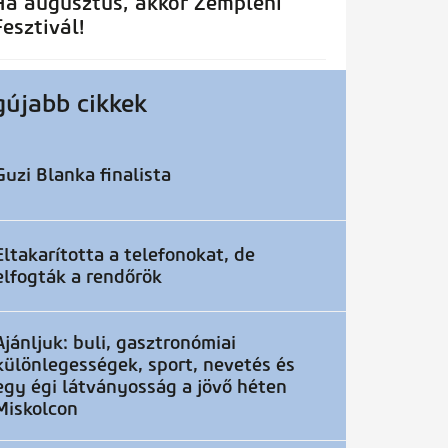
Ha augusztus, akkor Zempléni
Fesztivál!
gújabb cikkek
Guzi Blanka finalista
Eltakarította a telefonokat, de
elfogták a rendőrök
Ajánljuk: buli, gasztronómiai
különlegességek, sport, nevetés és
egy égi látványosság a jövő héten
Miskolcon