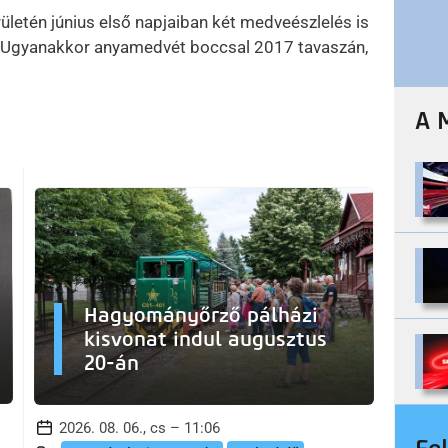
ületén június első napjaiban két medveészlelés is
n. Ugyanakkor anyamedvét boccsal 2017 tavaszán,
A 
Hagyományőrző pálházi
kisvonat indul augusztus
20-án
2026. 08. 06., cs – 11:06