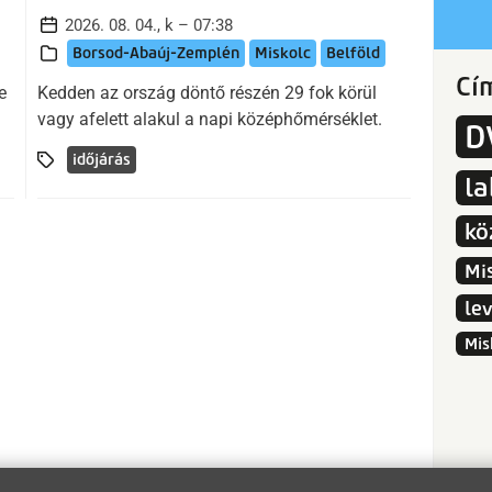
2026. 08. 04., k – 07:38
Borsod-Abaúj-Zemplén
Miskolc
Belföld
Cí
e
Kedden az ország döntő részén 29 fok körül
vagy afelett alakul a napi középhőmérséklet.
D
időjárás
l
kö
Mi
le
Mis