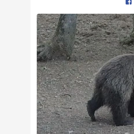
Op
Kép