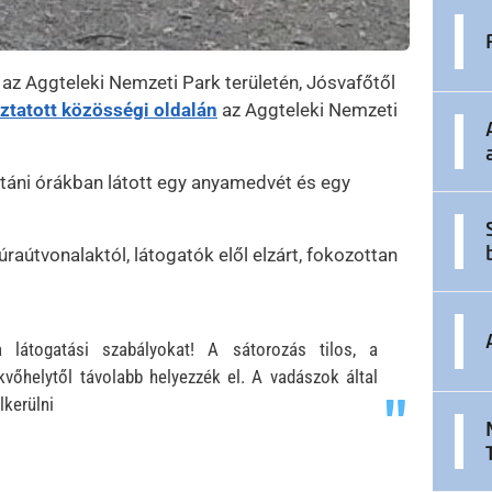
az Aggteleki Nemzeti Park területén, Jósvafőtől
oztatott közösségi oldalán
az Aggteleki Nemzeti
táni órákban látott egy anyamedvét és egy
úraútvonalaktól, látogatók elől elzárt, fokozottan
a látogatási szabályokat! A sátorozás tilos, a
kvőhelytől távolabb helyezzék el. A vadászok által
lkerülni