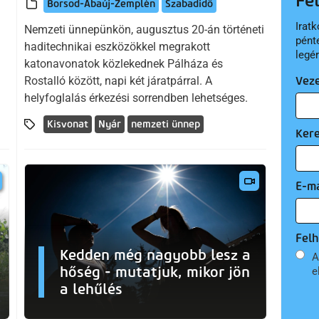
Fe
Borsod-Abaúj-Zemplén
Szabadidő
Iratk
Nemzeti ünnepünkön, augusztus 20-án történeti
pént
haditechnikai eszközökkel megrakott
legé
katonavonatok közlekednek Pálháza és
Rostalló között, napi két járatpárral. A
Vez
helyfoglalás érkezési sorrendben lehetséges.
Kisvonat
Nyár
nemzeti ünnep
Ker
E-ma
Felh
Kedden még nagyobb lesz a
A
hőség - mutatjuk, mikor jön
e
a lehűlés