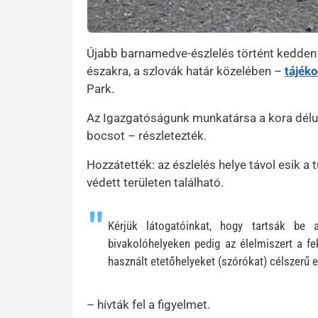
Újabb barnamedve-észlelés történt kedden 
északra, a szlovák határ közelében –
tájék
Park.
Az Igazgatóságunk munkatársa a kora délu
bocsot – részletezték.
Hozzátették: az észlelés helye távol esik a t
védett területen található.
Kérjük látogatóinkat, hogy tartsák be 
bivakolóhelyeken pedig az élelmiszert a fe
használt etetőhelyeket (szórókat) célszerű e
– hívták fel a figyelmet.