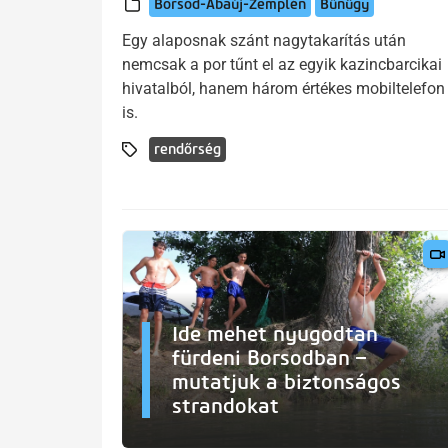
Borsod-Abaúj-Zemplén
Bűnügy
Egy alaposnak szánt nagytakarítás után
nemcsak a por tűnt el az egyik kazincbarcikai
hivatalból, hanem három értékes mobiltelefon
is.
rendőrség
Ide mehet nyugodtan
fürdeni Borsodban –
mutatjuk a biztonságos
strandokat