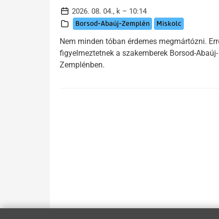
2026. 08. 04., k – 10:14
Borsod-Abaúj-Zemplén
Miskolc
Nem minden tóban érdemes megmártózni. Err
figyelmeztetnek a szakemberek Borsod-Abaúj-
Zemplénben.