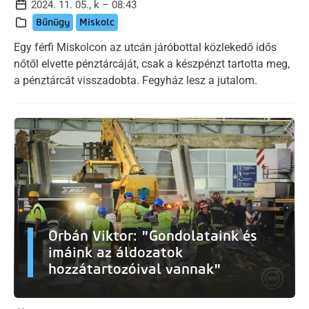
2024. 11. 05., k – 08:43
Bűnügy
Miskolc
Egy férfi Miskolcon az utcán járóbottal közlekedő idős
nőtől elvette pénztárcáját, csak a készpénzt tartotta meg,
a pénztárcát visszadobta. Fegyház lesz a jutalom.
Orbán Viktor: "Gondolataink és
imáink az áldozatok
hozzátartozóival vannak"