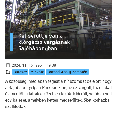
Két sérültje van a
klórgázszivárgásnak
Sajóbábonyban
2024. 11. 16., szo – 19:08
Baleset
Miskolc
Borsod-Abaúj-Zemplén
A közösségi médiában terjedt a hír szombat délelőtt, hogy
a Sajóbábonyi Ipari Parkban klórgáz szivárgott, tűzoltókat
és mentőt is láttak a közelben lakók. Kiderült, valóban volt
egy baleset, amelyben ketten megsérültek, őket kórházba
szállították.