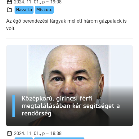
2024. 11. 01., p – 19:08
Havaria
Miskolc
Az égő berendezési tárgyak mellett három gázpalack is
volt.
Középkorú, girincsi férfi
megtalálásában kér segítséget a
rendőrség
2024. 11. 01., p – 18:38