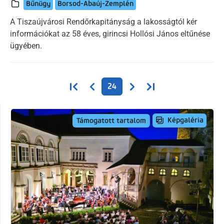
Bűnügy
Borsod-Abaúj-Zemplén
A Tiszaújvárosi Rendőrkapitányság a lakosságtól kér
információkat az 58 éves, girincsi Hollósi János eltűnése
ügyében.
Oldalszámozás
Első oldal
Előző oldal
Következő oldal
Utolsó oldal
24
Képgaléria
Támogatott tartalom