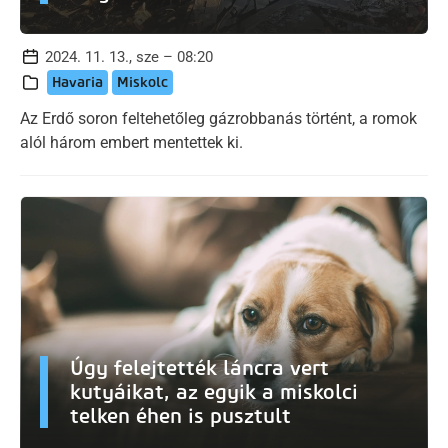
2024. 11. 13., sze – 08:20
Havaria
Miskolc
Az Erdő soron feltehetőleg gázrobbanás történt, a romok
alól három embert mentettek ki.
Úgy felejtették láncra vert
kutyáikat, az egyik a miskolci
telken éhen is pusztult