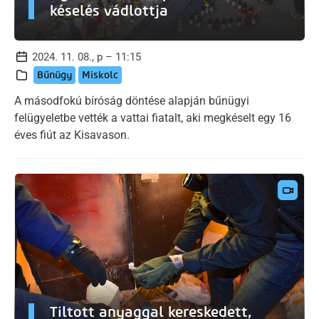
késelés vádlottja
2024. 11. 08., p – 11:15
Bűnügy
Miskolc
A másodfokú bíróság döntése alapján bűnügyi
felügyeletbe vették a vattai fiatalt, aki megkéselt egy 16
éves fiút az Kisavason.
Tiltott anyaggal kereskedett,