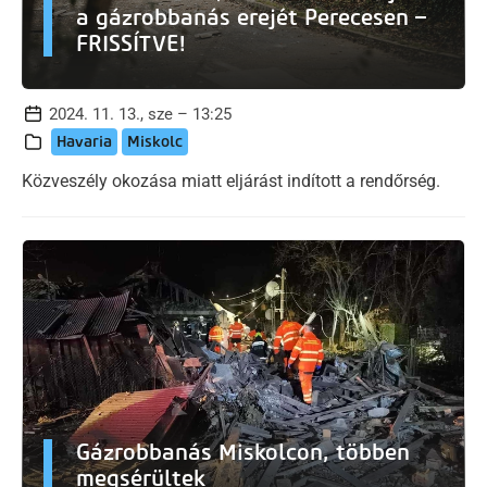
a gázrobbanás erejét Perecesen –
FRISSÍTVE!
2024. 11. 13., sze – 13:25
Havaria
Miskolc
Közveszély okozása miatt eljárást indított a rendőrség.
Gázrobbanás Miskolcon, többen
megsérültek