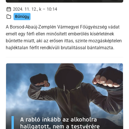
2024. 11. 12., k – 10:14
Bűnügy
A Borsod-Abaúj-Zemplén Vármegyei Főügyészség vádat
emelt egy férfi ellen minősített emberölés kísérletének
bűntette miatt, aki az erősen ittas, szinte mozgásképtelen
hajléktalan férfit rendkívüli brutalitással bántalmazta.
A rabló inkább az alkoholra
hallgatott, nem a testvérére