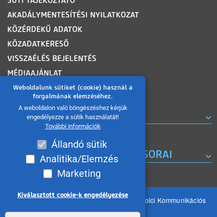
SÜTI TÁJÉKOZTATÓ
AKADÁLYMENTESÍTÉSI NYILATKOZAT
KÖZÉRDEKŰ ADATOK
KÖZADATKERESŐ
VISSZAÉLÉS BEJELENTÉS
MÉDIAAJÁNLAT
OLDALTÉRKÉP
Weboldalunk sütiket (cookie) használ a
forgalmának elemzéséhez.
A weboldalon való böngészéshez kérjük
ROVATOK
engedélyezze a sütik használatát!
További információk
Állandó sütik
A MISKOLC TV KORÁBBI MŰSORAI
Analitika/Elemzés
Marketing
Kiválasztott cookie-k engedélyezése
Minden jog fenntartva 2026 © MIKOM Miskolci Kommunikációs
Nonprofit Kft.
Withdraw consent