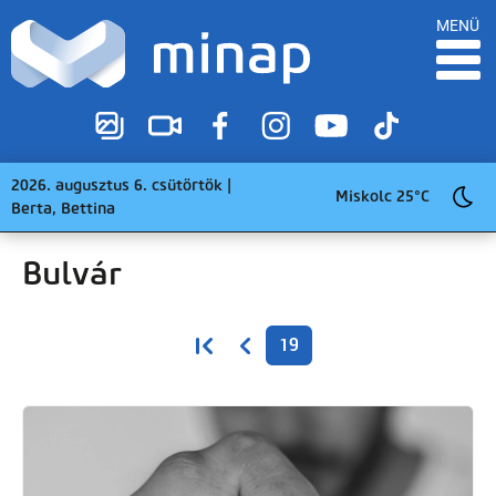
MENÜ
2026. augusztus 6. csütörtök |
Miskolc 25°C
Berta, Bettina
Bulvár
Oldalszámozás
Első oldal
Előző oldal
19