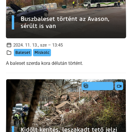
Buszbaleset történt az Avason,
sérült is van
2024. 11. 13., sze – 13:45
Baleset
Miskolc
A baleset szerda kora délután történt.
Kidőlt kerítés, leszakadt tető jelzi