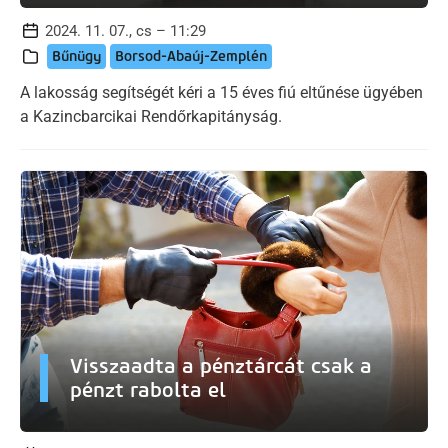
2024. 11. 07., cs – 11:29
Bűnügy
Borsod-Abaúj-Zemplén
A lakosság segítségét kéri a 15 éves fiú eltűnése ügyében
a Kazincbarcikai Rendőrkapitányság.
Visszaadta a pénztárcát csak a
pénzt rabolta el