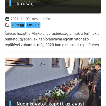
bíróság
2024. 11. 09., szo – 11:34
Bűnügy
Miskolc
Ítéletet hozott a Miskolci Járásbíróság annak a férfinak a
büntetőügyében, aki tanítványával együtt vitorlázó
repülővel zuhant le még 2020-ban a miskolci repülőtéren.
Nyomkövetőt kapott az avasi