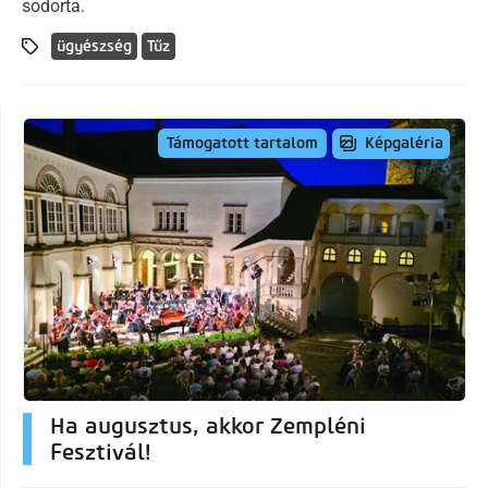
sodorta.
ügyészség
Tűz
Képgaléria
Támogatott tartalom
Ha augusztus, akkor Zempléni
Fesztivál!