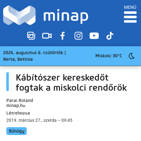
MENÜ
2026. augusztus 6. csütörtök |
Miskolc 30°C
Berta, Bettina
Kábítószer kereskedőt
fogtak a miskolci rendőrök
Parai Roland
minap.hu
Létrehozva
2019. március 27., szerda – 09:45
Bűnügy