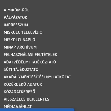
LÁBLÉC
A MIKOM-RÓL
PÁLYÁZATOK
IMPRESSZUM
MISKOLC TELELVÍZIÓ
MISKOLCI NAPLÓ
MINAP ARCHÍVUM
FELHASZNÁLÁSI FELTÉTELEK
ADATVÉDELMI TÁJÉKOZTATÓ
SÜTI TÁJÉKOZTATÓ
AKADÁLYMENTESÍTÉSI NYILATKOZAT
KÖZÉRDEKŰ ADATOK
KÖZADATKERESŐ
VISSZAÉLÉS BEJELENTÉS
MÉDIAAJÁNLAT