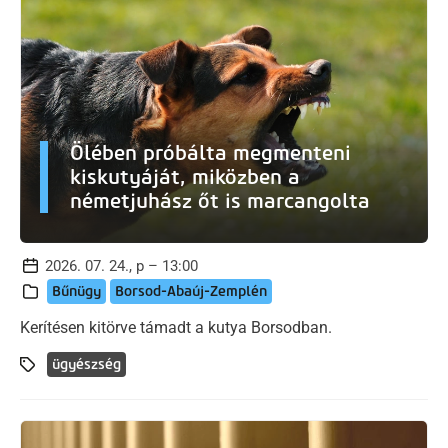
Ölében próbálta megmenteni
kiskutyáját, miközben a
németjuhász őt is marcangolta
2026. 07. 24., p – 13:00
Bűnügy
Borsod-Abaúj-Zemplén
Kerítésen kitörve támadt a kutya Borsodban.
ügyészség