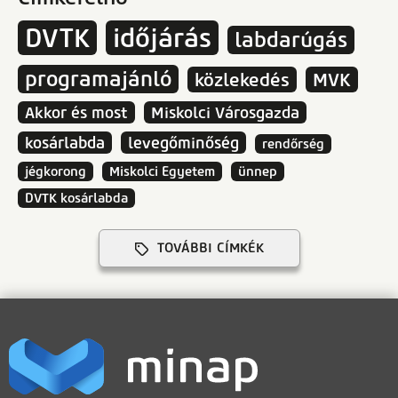
DVTK
időjárás
labdarúgás
programajánló
közlekedés
MVK
Akkor és most
Miskolci Városgazda
kosárlabda
levegőminőség
rendőrség
jégkorong
Miskolci Egyetem
ünnep
DVTK kosárlabda
TOVÁBBI CÍMKÉK