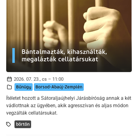
Bántalmazták, kihasználták,
megalázták cellatársukat
2026. 07. 23., cs – 11:00
Bűnügy
Borsod-Abaúj-Zemplén
Ítéletet hozott a Sátoraljaújhelyi Járásbíróság annak a két
vádlottnak az ügyében, akik agresszívan és aljas módon
vegzálták cellatársukat.
börtön