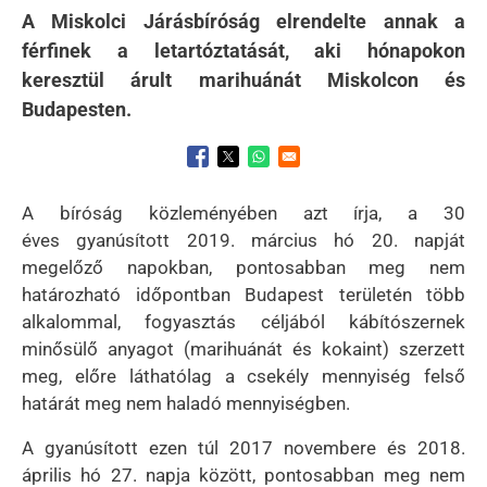
A Miskolci Járásbíróság elrendelte annak a
férfinek a letartóztatását, aki hónapokon
keresztül árult marihuánát Miskolcon és
Budapesten.
Opens in a new window
Opens in a new window
Opens in a new window
A bíróság közleményében azt írja, a 30
éves
gyanúsított 2019. március hó 20. napját
megelőző napokban, pontosabban meg nem
határozható időpontban Budapest területén több
alkalommal, fogyasztás céljából kábítószernek
minősülő anyagot (marihuánát és kokaint) szerzett
meg, előre láthatólag a csekély mennyiség felső
határát meg nem haladó mennyiségben.
A gyanúsított ezen túl 2017 novembere és 2018.
április hó 27. napja között, pontosabban meg
nem