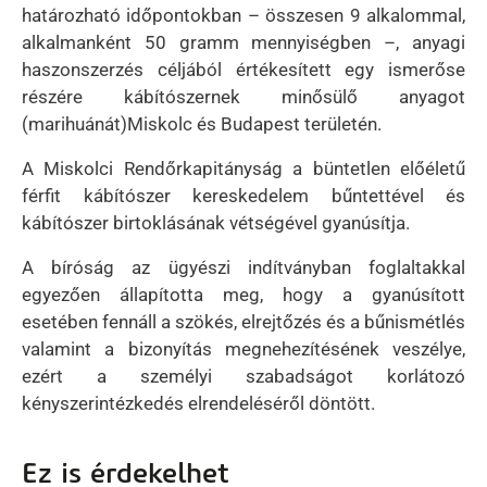
határozható időpontokban – összesen 9 alkalommal,
alkalmanként 50 gramm mennyiségben –, anyagi
haszonszerzés céljából értékesített egy ismerőse
részére kábítószernek minősülő anyagot
(marihuánát)Miskolc és Budapest területén.
A Miskolci Rendőrkapitányság a büntetlen előéletű
férfit kábítószer kereskedelem bűntettével és
kábítószer birtoklásának vétségével gyanúsítja.
A bíróság az ügyészi indítványban foglaltakkal
egyezően állapította meg, hogy a gyanúsított
esetében fennáll a szökés, elrejtőzés és a bűnismétlés
valamint a bizonyítás megnehezítésének veszélye,
ezért a személyi szabadságot korlátozó
kényszerintézkedés elrendeléséről döntött.
Ez is érdekelhet