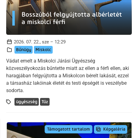
Bosszúból felgyújtotta albérletét
a miskolci férfi
2026. 07. 22., sze – 12:29
Bűnügy
Miskolc
Vádat emelt a Miskolci Járási Ügyészség
közveszélyokozás bűntette miatt az ellen a férfi ellen, aki
haragjában felgyújtotta a Miskolcon bérelt lakását, ezzel
a társasház lakóinak életét és testi épségét is veszélybe
sodorta.
ügyészség
Tűz
Képgaléria
Támogatott tartalom