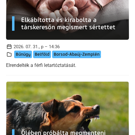
Elkábította és kirabolta a
társkeresőn megismert sértettet
2026. 07. 31., p – 14:36
Bűnügy
Belföld
Borsod-Abaúj-Zemplén
Elrendelték a férfi letartóztatását.
Ölében próbálta megmenteni