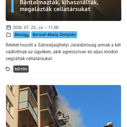
Bántalmazták, kihasználták,
megalázták cellatársukat
2026. 07. 23., cs – 11:00
Bűnügy
Borsod-Abaúj-Zemplén
Ítéletet hozott a Sátoraljaújhelyi Járásbíróság annak a két
vádlottnak az ügyében, akik agresszívan és aljas módon
vegzálták cellatársukat.
börtön