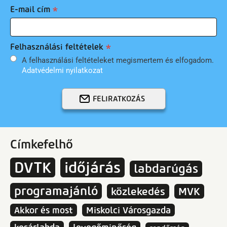
E-mail cím
Felhasználási feltételek
A felhasználási feltételeket megismertem és elfogadom.
Adatvédelmi nyilatkozat
FELIRATKOZÁS
Címkefelhő
DVTK
időjárás
labdarúgás
programajánló
közlekedés
MVK
Akkor és most
Miskolci Városgazda