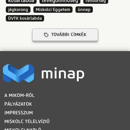
kosárlabda
levegőminőség
rendőrség
jégkorong
Miskolci Egyetem
ünnep
DVTK kosárlabda
TOVÁBBI CÍMKÉK
LÁBLÉC
A MIKOM-RÓL
PÁLYÁZATOK
IMPRESSZUM
MISKOLC TELELVÍZIÓ