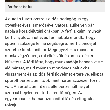
Forrás: police.hu
Az utcán futott össze az idős pedagógus egy
ötvenkét éves ismerősével Sátoraljaújhelyen pár
napja a kora délutáni órákban. A férfi alkalmi munkát
kért a nyolcvanhét éves férfinél, aki mondta, hogy
éppen szüksége lenne segítségre, mert a pincéjét
szeretné lomtalanítani. Megegyeztek a másnapi
munkavégzésben, ami elkészült és amit a sértett
kifizetett. A férfi látta, hogy munkaadója honnan vette
elő pénzét, majd másnap mondvacsinált okkal
visszament és az idős férfi figyelmét elterelve, ellopta
spórolt pénzét, ami több mint háromszázezer forint
volt. A sértett, amint észlelte pénze hűlt helyét,
azonnal bejelentést tett a rendőrségen. Az
egyenruhások hamar azonosították és elfogták a
tolvajt.