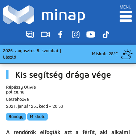
MENÜ
2026. augusztus 8. szombat |
Miskolc 28°C
László
Kis segítség drága vége
Répássy Olivía
police.hu
Létrehozva
2021. január 26., kedd – 20:53
Bűnügy
Miskolc
A rendőrök elfogták azt a férfit, aki alkalmi