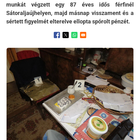
munkát végzett egy 87 éves idős férfinél
Sátoraljaújhelyen, majd másnap visszament és a
sértett figyelmét elterelve ellopta spórolt pénzét.
Opens in a new window
Opens in a new window
Opens in a new window
Kép