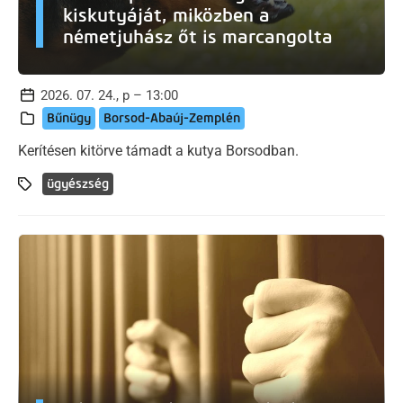
kiskutyáját, miközben a
németjuhász őt is marcangolta
2026. 07. 24., p – 13:00
Bűnügy
Borsod-Abaúj-Zemplén
Kerítésen kitörve támadt a kutya Borsodban.
ügyészség