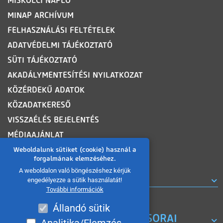
MISKOLCI NAPLÓ
MINAP ARCHÍVUM
FELHASZNÁLÁSI FELTÉTELEK
ADATVÉDELMI TÁJÉKOZTATÓ
SÜTI TÁJÉKOZTATÓ
AKADÁLYMENTESÍTÉSI NYILATKOZAT
KÖZÉRDEKŰ ADATOK
KÖZADATKERESŐ
VISSZAÉLÉS BEJELENTÉS
MÉDIAAJÁNLAT
OLDALTÉRKÉP
Weboldalunk sütiket (cookie) használ a
forgalmának elemzéséhez.
A weboldalon való böngészéshez kérjük
ROVATOK
engedélyezze a sütik használatát!
További információk
Állandó sütik
A MISKOLC TV KORÁBBI MŰSORAI