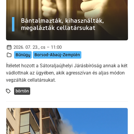
Bántalmazták, kihasználták,
megalázták cellatársukat
2026. 07. 23., cs – 11:00
Bűnügy
Borsod-Abaúj-Zemplén
Ítéletet hozott a Sátoraljaújhelyi Járásbíróság annak a két
vádlottnak az ügyében, akik agresszívan és aljas módon
vegzálták cellatársukat.
börtön