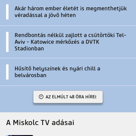
Akár három ember életét is megmenthetjük
véradással a jövő héten
Rendbontás nélkül zajlott a csütörtöki Tel-
Aviv - Katowice mérkőzés a DVTK
Stadionban
Hűsítő helyszínek és nyári chill a
belvárosban
AZ ELMÚLT 48 ÓRA HÍREI
A Miskolc TV adásai