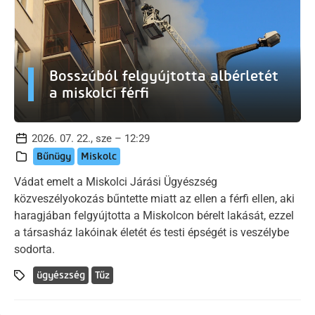
Bosszúból felgyújtotta albérletét
a miskolci férfi
2026. 07. 22., sze – 12:29
Bűnügy
Miskolc
Vádat emelt a Miskolci Járási Ügyészség
közveszélyokozás bűntette miatt az ellen a férfi ellen, aki
haragjában felgyújtotta a Miskolcon bérelt lakását, ezzel
a társasház lakóinak életét és testi épségét is veszélybe
sodorta.
ügyészség
Tűz