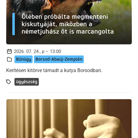
Ölében próbálta megmenteni
kiskutyáját, miközben a
németjuhász őt is marcangolta
2026. 07. 24., p – 13:00
Bűnügy
Borsod-Abaúj-Zemplén
Kerítésen kitörve támadt a kutya Borsodban.
ügyészség