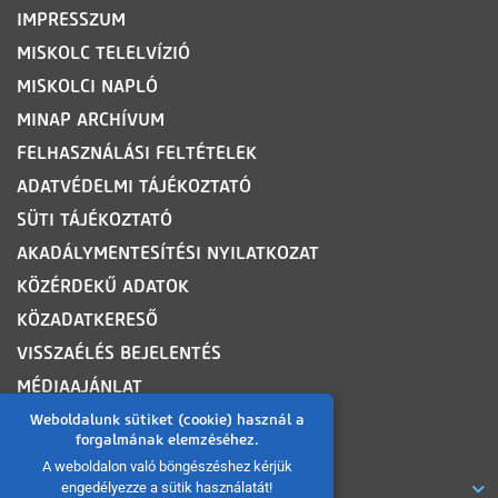
IMPRESSZUM
MISKOLC TELELVÍZIÓ
MISKOLCI NAPLÓ
MINAP ARCHÍVUM
FELHASZNÁLÁSI FELTÉTELEK
ADATVÉDELMI TÁJÉKOZTATÓ
SÜTI TÁJÉKOZTATÓ
AKADÁLYMENTESÍTÉSI NYILATKOZAT
KÖZÉRDEKŰ ADATOK
KÖZADATKERESŐ
VISSZAÉLÉS BEJELENTÉS
MÉDIAAJÁNLAT
OLDALTÉRKÉP
Weboldalunk sütiket (cookie) használ a
forgalmának elemzéséhez.
A weboldalon való böngészéshez kérjük
ROVATOK
engedélyezze a sütik használatát!