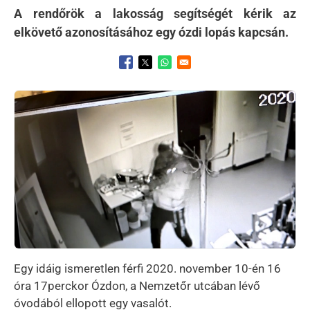
A rendőrök a lakosság segítségét kérik az
elkövető azonosításához egy ózdi lopás kapcsán.
Opens in a new window
Opens in a new window
Opens in a new window
Kép
Egy idáig ismeretlen férfi 2020. november 10-én 16
óra 17perckor Ózdon, a Nemzetőr utcában lévő
óvodából ellopott egy vasalót.