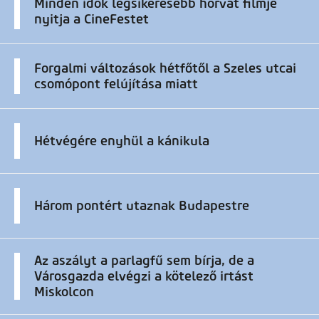
Minden idők legsikeresebb horvát filmje
nyitja a CineFestet
Forgalmi változások hétfőtől a Szeles utcai
csomópont felújítása miatt
Hétvégére enyhül a kánikula
Három pontért utaznak Budapestre
Az aszályt a parlagfű sem bírja, de a
Városgazda elvégzi a kötelező irtást
Miskolcon