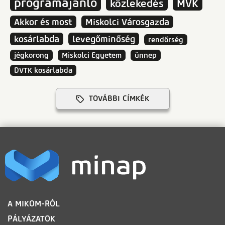
programajánló
közlekedés
MVK
Akkor és most
Miskolci Városgazda
kosárlabda
levegőminőség
rendőrség
jégkorong
Miskolci Egyetem
ünnep
DVTK kosárlabda
TOVÁBBI CÍMKÉK
LÁBLÉC
A MIKOM-RÓL
PÁLYÁZATOK