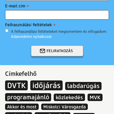
E-mail cím
Felhasználási feltételek
A felhasználási feltételeket megismertem és elfogadom.
Adatvédelmi nyilatkozat
FELIRATKOZÁS
Címkefelhő
DVTK
időjárás
labdarúgás
programajánló
közlekedés
MVK
Akkor és most
Miskolci Városgazda