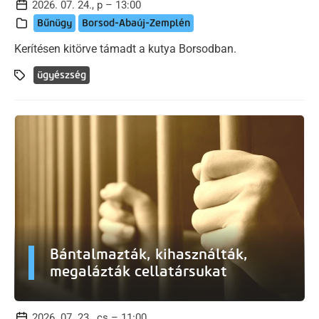
2026. 07. 24., p – 13:00
Bűnügy
Borsod-Abaúj-Zemplén
Kerítésen kitörve támadt a kutya Borsodban.
ügyészség
Bántalmazták, kihasználták,
megalázták cellatársukat
2026. 07. 23., cs – 11:00