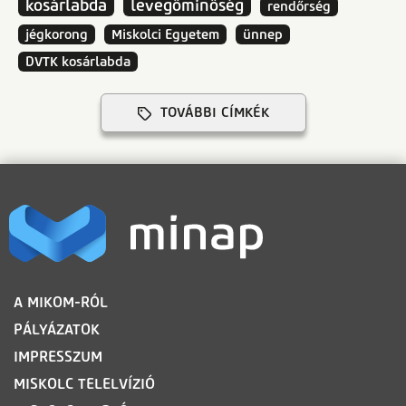
kosárlabda
levegőminőség
rendőrség
jégkorong
Miskolci Egyetem
ünnep
DVTK kosárlabda
TOVÁBBI CÍMKÉK
LÁBLÉC
A MIKOM-RÓL
PÁLYÁZATOK
IMPRESSZUM
MISKOLC TELELVÍZIÓ