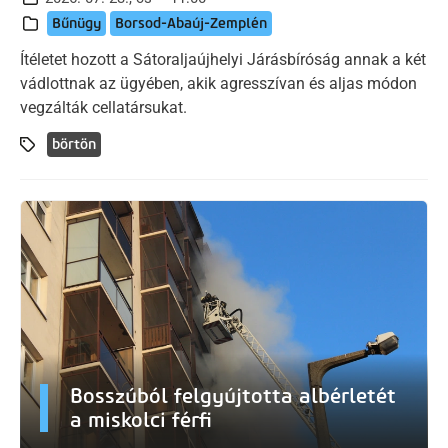
Bűnügy
Borsod-Abaúj-Zemplén
Ítéletet hozott a Sátoraljaújhelyi Járásbíróság annak a két
vádlottnak az ügyében, akik agresszívan és aljas módon
vegzálták cellatársukat.
börtön
Bosszúból felgyújtotta albérletét
a miskolci férfi