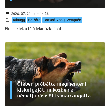
2026. 07. 31., p – 14:36
Bűnügy
Belföld
Borsod-Abaúj-Zemplén
Elrendelték a férfi letartóztatását.
Ölében próbálta megmenteni
kiskutyáját, miközben a
németjuhász őt is marcangolta