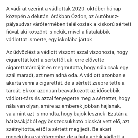
A vádirat szerint a vádlottak 2020. október hónap
közepén a délutáni órákban Ózdon, az Autóbusz-
pályaudvar várótermében találkoztak a kiskorú sértett
fiúval, aki köszönt is nekik, mivel a fiatalabbik
vádlottat ismerte, egy iskolába jártak.
Az üdvözlést a vádlott viszont azzal viszonozta, hogy
cigarettát kért a sértettől, aki erre elővette
cigarettatárcáját és megmutatta, hogy nála csak egy
szál maradt, azt nem adná oda. A vádlott azonban el
akarta venni a cigarettát, de a sértett zsebre tette a
tárcát. Ekkor azonban beavatkozott az idősebbik
vádlott-társ és azzal fenyegette meg a sértettet, hogy
nála van olyan, amire az emberek jobban hajlanak,
valamint azt is mondta, hogy bajok lesznek. Ezután a
hátizsákjából egy összecsukható bicskát vett elő, azt
szétnyitotta, ettől a sértett megijedt. Be akart
menekülni a váróterembe, de a fiatalabbik vádlott a