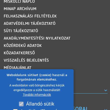
MISKOLCI NAPLÓ
MINAP ARCHÍVUM
FELHASZNÁLÁSI FELTÉTELEK
ADATVÉDELMI TÁJÉKOZTATÓ
SÜTI TÁJÉKOZTATÓ
AKADÁLYMENTESÍTÉSI NYILATKOZAT
KÖZÉRDEKŰ ADATOK
KÖZADATKERESŐ
VISSZAÉLÉS BEJELENTÉS
MÉDIAAJÁNLAT
OLDALTÉRKÉP
Weboldalunk sütiket (cookie) használ a
forgalmának elemzéséhez.
A weboldalon való böngészéshez kérjük
ROVATOK
engedélyezze a sütik használatát!
További információk
Állandó sütik
A MISKOLC TV KORÁBBI MŰSORAI