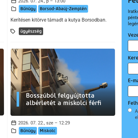
Fe
2026. 07. 24., p – 13:00
Bűnügy
Borsod-Abaúj-Zemplén
Iratk
pént
Kerítésen kitörve támadt a kutya Borsodban.
legé
ügyészség
Vez
Ker
E-ma
Bosszúból felgyújtotta
albérletét a miskolci férfi
Felh
A
e
2026. 07. 22., sze – 12:29
Bűnügy
Miskolc