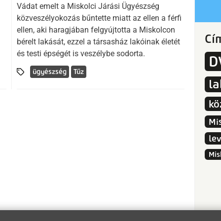
Vádat emelt a Miskolci Járási Ügyészség
közveszélyokozás bűntette miatt az ellen a férfi
ellen, aki haragjában felgyújtotta a Miskolcon
Cí
bérelt lakását, ezzel a társasház lakóinak életét
és testi épségét is veszélybe sodorta.
D
ügyészség
Tűz
l
kö
Mi
le
Mis