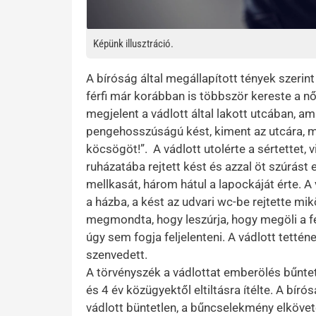
Képünk illusztráció.
A bíróság által megállapított tények szerint
férfi már korábban is többször kereste a nő
megjelent a vádlott által lakott utcában, a
pengehosszúságú kést, kiment az utcára, m
köcsögöt!”. A vádlott utolérte a sértettet, 
ruházatába rejtett kést és azzal öt szúrást ej
mellkasát, három hátul a lapockáját érte. A
a házba, a kést az udvari wc-be rejtette mi
megmondta, hogy leszúrja, hogy megöli a fé
úgy sem fogja feljelenteni. A vádlott tettén
szenvedett.
A törvényszék a vádlottat emberölés bűnte
és 4 év közügyektől eltiltásra ítélte. A bír
vádlott büntetlen, a bűncselekmény elköve