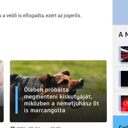
s a védő is elfogadta, ezért az jogerős.
A 
Ölében próbálta
megmenteni kiskutyáját,
miközben a németjuhász őt
is marcangolta