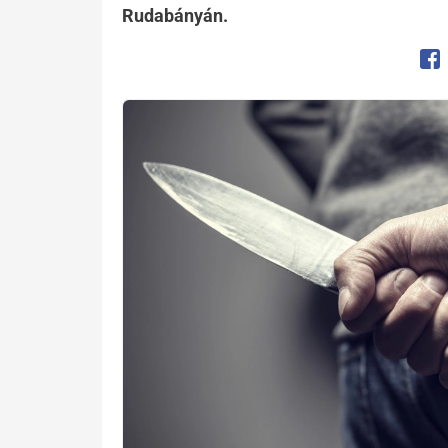
Rudabányán.
Op
Kép