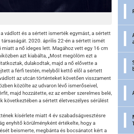
 a vádlott és a sértett ismerték egymást, a sértett
 társaságát. 2020. április 22-én a sértett ismét
mi miatt a nő ideges lett. Magához vett egy 16 cm
iközben azt kiabálta, „Most megölöm ezt a
vitatkoztak, dulakodtak, majd a nő elővette a
tett a férfi testén, melyből kettő elől a sértett
 vádlott az utcán történteket követően visszament
közben közölte az udvaron lévő ismerőseivel,
rfit, majd hozzátette, ez az ember szerelmes belé,
ek következtében a sértett életveszélyes sérülést
ttének kísérlete miatt 4 év szabadságvesztésre
óság enyhítő körülményként értékelte, hogy a
tését beismerte, megbánta és bocsánatot kért a