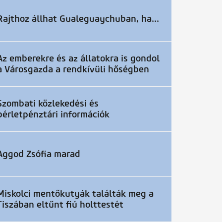
Rajthoz állhat Gualeguaychuban, ha...
Az emberekre és az állatokra is gondol
a Városgazda a rendkívüli hőségben
Szombati közlekedési és
bérletpénztári információk
Aggod Zsófia marad
Miskolci mentőkutyák találták meg a
Tiszában eltűnt fiú holttestét