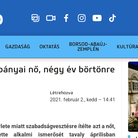
BORSOD-ABAÚJ-
GAZDASÁG
OKTATÁS
KULTÚR
ZEMPLÉN
bányai nő, négy év börtönre
Létrehozva
2021. február 2., kedd – 14:41
ete miatt szabadságvesztésre ítélte azt a nőt,
tte alkalmi ismerősét tavaly áprilisban