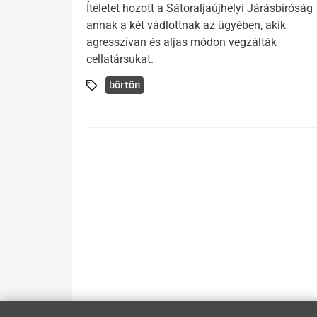
Ítéletet hozott a Sátoraljaújhelyi Járásbíróság
annak a két vádlottnak az ügyében, akik
agresszívan és aljas módon vegzálták
cellatársukat.
börtön