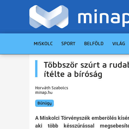
MISKOLC
SPORT
BELFÖLD
VILÁG
Többször szúrt a ruda
ítélte a bíróság
Horváth Szabolcs
minap.hu
Bűnügy
A Miskolci Törvényszék emberölés kísérl
aki több késszúrással megsebesíte