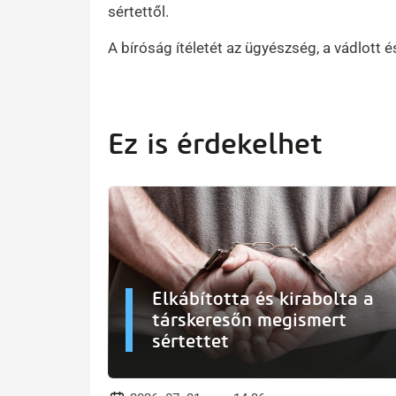
sértettől.
A bíróság ítéletét az ügyészség, a vádlott é
Ez is érdekelhet
Elkábította és kirabolta a
társkeresőn megismert
sértettet