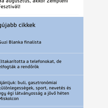
Ha augusztus, akkor Zempléni
Fesztivál!
gújabb cikkek
Guzi Blanka finalista
Eltakarította a telefonokat, de
elfogták a rendőrök
Ajánljuk: buli, gasztronómiai
különlegességek, sport, nevetés és
egy égi látványosság a jövő héten
Miskolcon