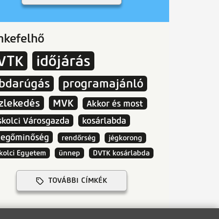
mkefelhő
VTK
időjárás
abdarúgás
programajánló
zlekedés
MVK
Akkor és most
skolci Városgazda
kosárlabda
vegőminőség
rendőrség
jégkorong
kolci Egyetem
ünnep
DVTK kosárlabda
TOVÁBBI CÍMKÉK