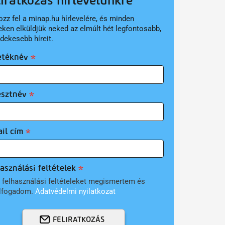
liratkozás hírlevelünkre
ozz fel a minap.hu hírlevelére, és minden
eken elküldjük neked az elmúlt hét legfontosabb,
rdekesebb híreit.
etéknév
esztnév
il cím
asználási feltételek
 felhasználási feltételeket megismertem és
lfogadom.
Adatvédelmi nyilatkozat
FELIRATKOZÁS