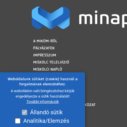
LÁBLÉC
A MIKOM-RÓL
PÁLYÁZATOK
IMPRESSZUM
MISKOLC TELELVÍZIÓ
MISKOLCI NAPLÓ
MINAP ARCHÍVUM
Weboldalunk sütiket (cookie) használ a
FELHASZNÁLÁSI FELTÉTELEK
forgalmának elemzéséhez.
ADATVÉDELMI TÁJÉKOZTATÓ
A weboldalon való böngészéshez kérjük
engedélyezze a sütik használatát!
SÜTI TÁJÉKOZTATÓ
További információk
AKADÁLYMENTESÍTÉSI NYILATKOZAT
Állandó sütik
KÖZÉRDEKŰ ADATOK
KÖZADATKERESŐ
Analitika/Elemzés
VISSZAÉLÉS BEJELENTÉS