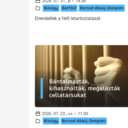
2026. 07. 31., p – 14:36
Bűnügy
Belföld
Borsod-Abaúj-Zemplén
Elrendelték a férfi letartóztatását.
Bántalmazták,
kihasználták, megalázták
cellatársukat
2026. 07. 23., cs – 11:00
Bűnügy
Borsod-Abaúj-Zemplén