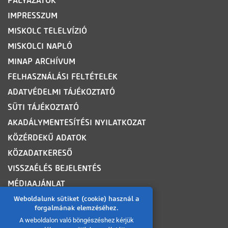
PÁLYÁZATOK
IMPRESSZUM
MISKOLC TELELVÍZIÓ
MISKOLCI NAPLÓ
MINAP ARCHÍVUM
FELHASZNÁLÁSI FELTÉTELEK
ADATVÉDELMI TÁJÉKOZTATÓ
SÜTI TÁJÉKOZTATÓ
AKADÁLYMENTESÍTÉSI NYILATKOZAT
KÖZÉRDEKŰ ADATOK
KÖZADATKERESŐ
VISSZAÉLÉS BEJELENTÉS
MÉDIAAJÁNLAT
OLDALTÉRKÉP
Weboldalunk sütiket (cookie) használ a
forgalmának elemzéséhez.
A weboldalon való böngészéshez kérjük