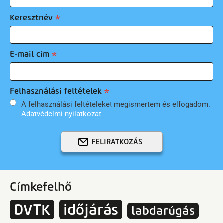
Keresztnév
E-mail cím
Felhasználási feltételek
A felhasználási feltételeket megismertem és elfogadom.
Adatvédelmi nyilatkozat
FELIRATKOZÁS
Címkefelhő
DVTK
időjárás
labdarúgás