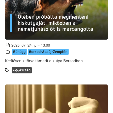
Ölében próbálta megmenteni
kiskutyáját, miközben a
németjuhász őt is marcangolta
2026. 07. 24., p – 13:00
Bűnügy
Borsod-Abaúj-Zemplén
Kerítésen kitörve támadt a kutya Borsodban.
ügyészség