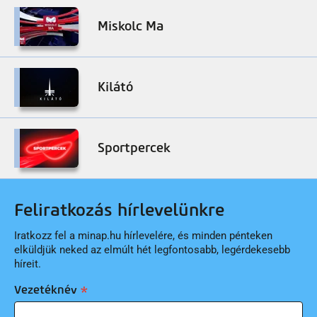
Miskolc Ma
Kilátó
Sportpercek
Feliratkozás hírlevelünkre
Iratkozz fel a minap.hu hírlevelére, és minden pénteken
elküldjük neked az elmúlt hét legfontosabb, legérdekesebb
híreit.
Vezetéknév