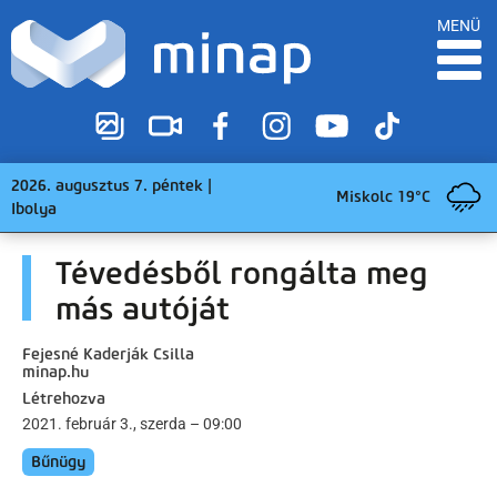
MENÜ
2026. augusztus 7. péntek |
Miskolc 19°C
Ibolya
Tévedésből rongálta meg
más autóját
Fejesné Kaderják Csilla
minap.hu
Létrehozva
2021. február 3., szerda – 09:00
Bűnügy