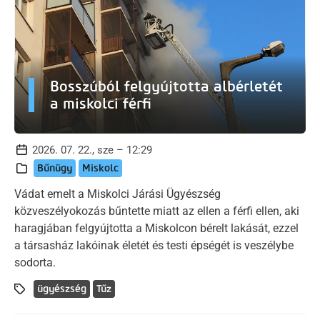
Bosszúból felgyújtotta albérletét
a miskolci férfi
2026. 07. 22., sze – 12:29
Bűnügy
Miskolc
Vádat emelt a Miskolci Járási Ügyészség
közveszélyokozás bűntette miatt az ellen a férfi ellen, aki
haragjában felgyújtotta a Miskolcon bérelt lakását, ezzel
a társasház lakóinak életét és testi épségét is veszélybe
sodorta.
ügyészség
Tűz