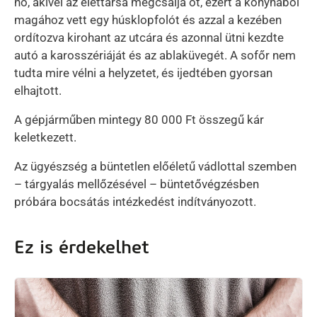
nő, akivel az élettársa megcsalja őt, ezért a konyhából
magához vett egy húsklopfolót és azzal a kezében
ordítozva kirohant az utcára és azonnal ütni kezdte
autó a karosszériáját és az ablaküvegét. A sofőr nem
tudta mire vélni a helyzetet, és ijedtében gyorsan
elhajtott.
A gépjárműben mintegy 80 000 Ft összegű kár
keletkezett.
Az ügyészség a büntetlen előéletű vádlottal szemben
– tárgyalás mellőzésével – büntetővégzésben
próbára bocsátás intézkedést indítványozott.
Ez is érdekelhet