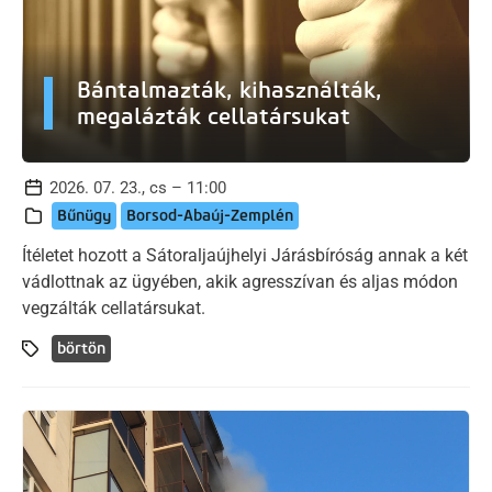
Bántalmazták, kihasználták,
megalázták cellatársukat
2026. 07. 23., cs – 11:00
Bűnügy
Borsod-Abaúj-Zemplén
Ítéletet hozott a Sátoraljaújhelyi Járásbíróság annak a két
vádlottnak az ügyében, akik agresszívan és aljas módon
vegzálták cellatársukat.
börtön