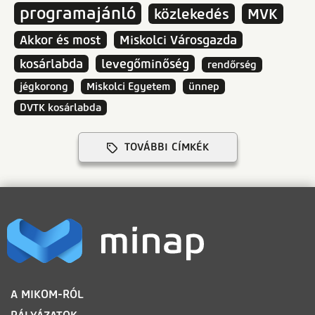
programajánló
közlekedés
MVK
Akkor és most
Miskolci Városgazda
kosárlabda
levegőminőség
rendőrség
jégkorong
Miskolci Egyetem
ünnep
DVTK kosárlabda
TOVÁBBI CÍMKÉK
LÁBLÉC
A MIKOM-RÓL