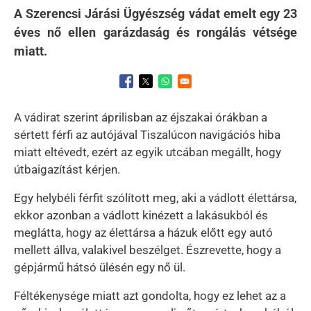
A Szerencsi Járási Ügyészség vádat emelt egy 23
éves nő ellen garázdaság és rongálás vétsége
miatt.
Opens in a new window
Opens in a new window
Opens in a new window
A vádirat szerint áprilisban az éjszakai órákban a
sértett férfi az autójával Tiszalúcon navigációs hiba
miatt eltévedt, ezért az egyik utcában megállt, hogy
útbaigazítást kérjen.
Egy helybéli férfit szólított meg, aki a vádlott élettársa,
ekkor azonban a vádlott kinézett a lakásukból és
meglátta, hogy az élettársa a házuk előtt egy autó
mellett állva, valakivel beszélget. Észrevette, hogy a
gépjármű hátsó ülésén egy nő ül.
Féltékenysége miatt azt gondolta, hogy ez lehet az a