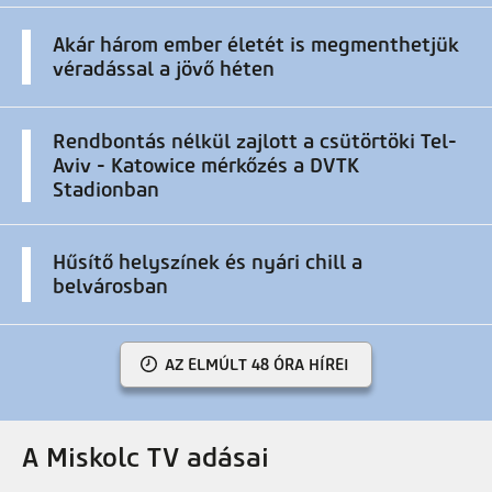
Akár három ember életét is megmenthetjük
véradással a jövő héten
Rendbontás nélkül zajlott a csütörtöki Tel-
Aviv - Katowice mérkőzés a DVTK
Stadionban
Hűsítő helyszínek és nyári chill a
belvárosban
AZ ELMÚLT 48 ÓRA HÍREI
A Miskolc TV adásai