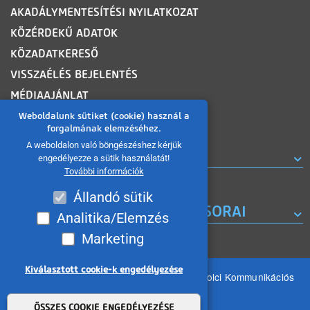
AKADÁLYMENTESÍTÉSI NYILATKOZAT
KÖZÉRDEKŰ ADATOK
KÖZADATKERESŐ
VISSZAÉLÉS BEJELENTÉS
MÉDIAAJÁNLAT
OLDALTÉRKÉP
Weboldalunk sütiket (cookie) használ a
forgalmának elemzéséhez.
A weboldalon való böngészéshez kérjük
ROVATOK
engedélyezze a sütik használatát!
További információk
Állandó sütik
A MISKOLC TV KORÁBBI MŰSORAI
Analitika/Elemzés
Marketing
Kiválasztott cookie-k engedélyezése
Minden jog fenntartva 2026 © MIKOM Miskolci Kommunikációs
Nonprofit Kft.
Withdraw consent
ÖSSZES COOKIE ENGEDÉLYEZÉSE