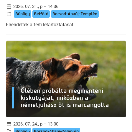
2026. 07. 31., p – 14:36
Bűnügy
Belföld
Borsod-Abaúj-Zemplén
Elrendelték a férfi letartóztatását.
Ölében próbálta megmenteni
kiskutyáját, miközben a
németjuhász őt is marcangolta
2026. 07. 24., p – 13:00
Bűnügy
Borsod-Abaúj-Zemplén