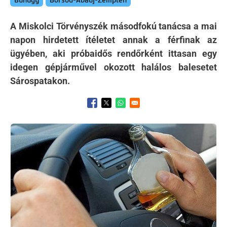
Bűnügy
Borsod-Abaúj-Zemplén
A Miskolci Törvényszék másodfokú tanácsa a mai
napon hirdetett ítéletet annak a férfinak az
ügyében, aki próbaidős rendőrként ittasan egy
idegen gépjárművel okozott halálos balesetet
Sárospatakon.
Opens in a new window
Opens in a new window
Opens in a new window
Kép