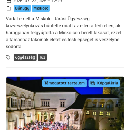
2026. 07. 22., sze – 12:29
Bűnügy
Miskolc
Vádat emelt a Miskolci Járási Ügyészség
közveszélyokozás bűntette miatt az ellen a férfi ellen, aki
haragjában felgyújtotta a Miskolcon bérelt lakását, ezzel
a társasház lakóinak életét és testi épségét is veszélybe
sodorta.
ügyészség
Tűz
Képgaléria
Támogatott tartalom