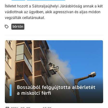
Ítéletet hozott a Sátoraljaújhelyi Járásbíróság annak a két
vádlottnak az ügyében, akik agresszívan és aljas módon
vegzálták cellatársukat.
börtön
Bosszúból felgyújtotta albérletét
a miskolci férfi