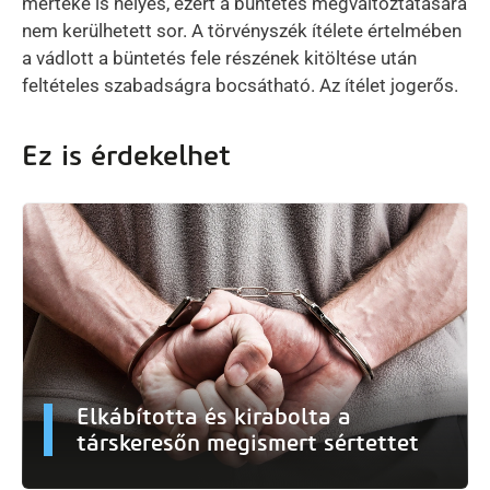
mértéke is helyes, ezért a büntetés megváltoztatására
nem kerülhetett sor. A törvényszék ítélete értelmében
a vádlott a büntetés fele részének kitöltése után
feltételes szabadságra bocsátható. Az ítélet jogerős.
Ez is érdekelhet
Elkábította és kirabolta a
társkeresőn megismert sértettet