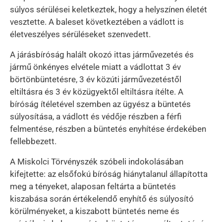
súlyos sérülései keletkeztek, hogy a helyszínen életét
vesztette. A baleset következtében a vádlott is
életveszélyes sérüléseket szenvedett.
A járásbíróság halált okozó ittas járművezetés és
jármű önkényes elvétele miatt a vádlottat 3 év
börtönbüntetésre, 3 év közúti járművezetéstől
eltiltásra és 3 év közügyektől eltiltásra ítélte. A
bíróság ítéletével szemben az ügyész a büntetés
súlyosítása, a vádlott és védője részben a férfi
felmentése, részben a büntetés enyhítése érdekében
fellebbezett.
A Miskolci Törvényszék szóbeli indokolásában
kifejtette: az elsőfokú bíróság hiánytalanul állapította
meg a tényeket, alaposan feltárta a büntetés
kiszabása során értékelendő enyhítő és súlyosító
körülményeket, a kiszabott büntetés neme és