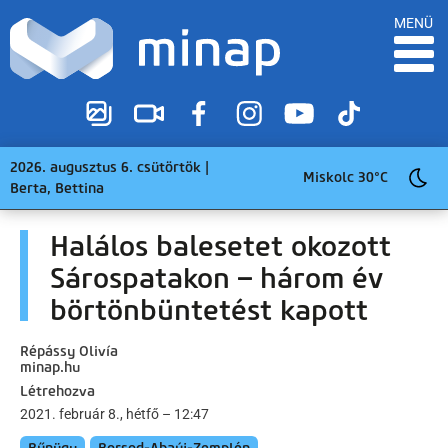
MENÜ
2026. augusztus 6. csütörtök |
Miskolc 30°C
Berta, Bettina
Halálos balesetet okozott
Sárospatakon – három év
börtönbüntetést kapott
Répássy Olivía
minap.hu
Létrehozva
2021. február 8., hétfő – 12:47