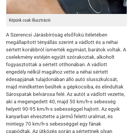
Képünk csak illusztráció
A Szerencsi Járásbíróság elsőfokú ítéletében
megállapított tényállás szerint a vádlott és a néhai
sértett korábbról ismerték egymást, barátok voltak. A
cselekmény estéjén együtt szórakoztak, alkoholt
fogyasztottak a sértett otthonában. A vádlott
engedély nélkül magához vette a néhai sértett
édesapjának tulajdonában álló autó slusszkulcsát,
majd mindketten beültek a gépkocsiba, és elindultak
Sárospatak belvárosa felé. Az autót a vádlott vezette,
aki a megengedett 40, majd 50 km/h-s sebesség
helyett 90-95 km/h-s sebességgel hajtott. Az egyik
kanyarban elvesztette a jármű feletti uralmat, és
mintegy 70 km/h-s sebességgel egy fának
csapódtak. Az ütközés során a sértettnek olyan