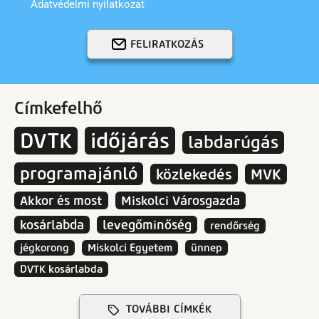
Adatvédelmi nyilatkozat
FELIRATKOZÁS
Címkefelhő
DVTK
időjárás
labdarúgás
programajánló
közlekedés
MVK
Akkor és most
Miskolci Városgazda
kosárlabda
levegőminőség
rendőrség
jégkorong
Miskolci Egyetem
ünnep
DVTK kosárlabda
TOVÁBBI CÍMKÉK