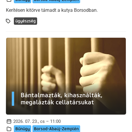
Kerítésen kitörve támadt a kutya Borsodban.
ügyészség
Bántalmazták, kihasználták,
megalázták cellatársukat
2026. 07. 23., cs – 11:00
Bűnügy
Borsod-Abaúj-Zemplén