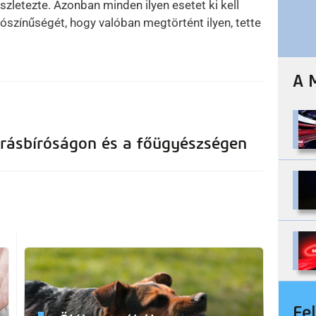
szletezte. Azonban minden ilyen esetet ki kell
lószínűségét, hogy valóban megtörtént ilyen, tette
A 
árásbíróságon és a főügyészségen
Fe