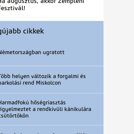
Ha augusztus, akkor Zempléni
Fesztivál!
gújabb cikkek
Németországban ugratott
Több helyen változik a forgalmi és
parkolási rend Miskolcon
Harmadfokú hőségriasztás
figyelmeztet a rendkívüli kánikulára
csütörtökön