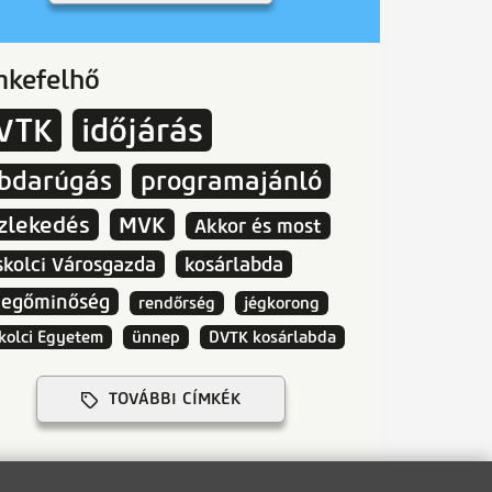
mkefelhő
VTK
időjárás
abdarúgás
programajánló
zlekedés
MVK
Akkor és most
skolci Városgazda
kosárlabda
vegőminőség
rendőrség
jégkorong
kolci Egyetem
ünnep
DVTK kosárlabda
TOVÁBBI CÍMKÉK