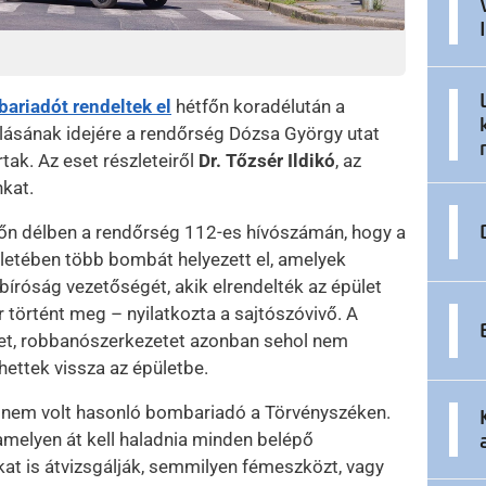
ariadót rendeltek el
hétfőn koradélután a
álásának idejére a rendőrség Dózsa György utat
rtak. Az eset részleteiről
Dr. Tőzsér Ildikó
, az
nkat.
étfőn délben a rendőrség 112-es hívószámán, hogy a
letében több bombát helyezett el, amelyek
bíróság vezetőségét, akik elrendelték az épület
or történt meg – nyilatkozta a sajtószóvivő. A
etet, robbanószerkezetet azonban sehol nem
hettek vissza az épületbe.
 éve nem volt hasonló bombariadó a Törvényszéken.
 amelyen át kell haladnia minden belépő
at is átvizsgálják, semmilyen fémeszközt, vagy