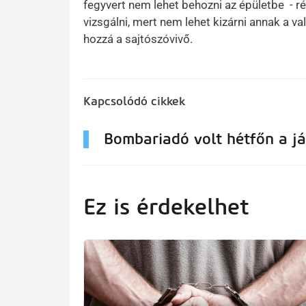
fegyvert nem lehet behozni az épületbe - ré
vizsgálni, mert nem lehet kizárni annak a va
hozzá a sajtószóvivő.
Kapcsolódó cikkek
Bombariadó volt hétfőn a j
Ez is érdekelhet