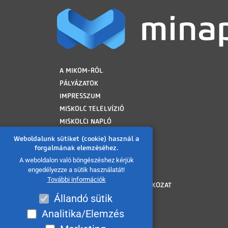
LÁBLÉC
A MIKOM-RÓL
PÁLYÁZATOK
IMPRESSZUM
MISKOLC TELELVÍZIÓ
MISKOLCI NAPLÓ
MINAP ARCHÍVUM
Weboldalunk sütiket (cookie) használ a
FELHASZNÁLÁSI FELTÉTELEK
forgalmának elemzéséhez.
ADATVÉDELMI TÁJÉKOZTATÓ
A weboldalon való böngészéshez kérjük
engedélyezze a sütik használatát!
SÜTI TÁJÉKOZTATÓ
További információk
AKADÁLYMENTESÍTÉSI NYILATKOZAT
Állandó sütik
KÖZÉRDEKŰ ADATOK
KÖZADATKERESŐ
Analitika/Elemzés
VISSZAÉLÉS BEJELENTÉS