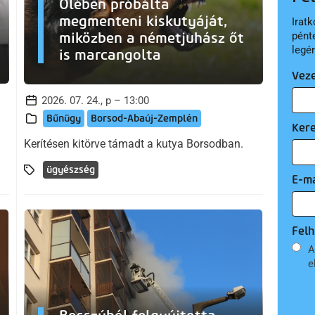
Ölében próbálta
megmenteni kiskutyáját,
Iratk
miközben a németjuhász őt
pént
legé
is marcangolta
Vez
2026. 07. 24., p – 13:00
Bűnügy
Borsod-Abaúj-Zemplén
Ker
Kerítésen kitörve támadt a kutya Borsodban.
ügyészség
E-ma
Felh
A
e