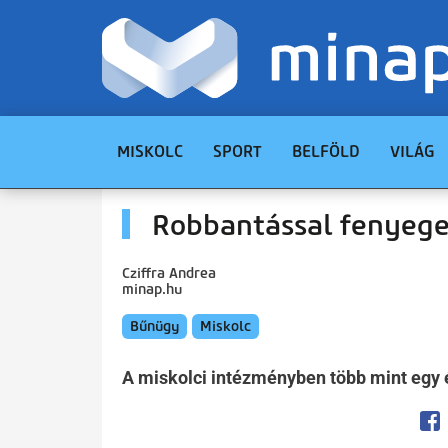
MISKOLC
SPORT
BELFÖLD
VILÁG
Robbantással fenyege
Cziffra Andrea
minap.hu
Bűnügy
Miskolc
A miskolci intézményben több mint egy 
Op