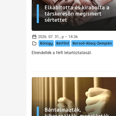
Elkábította és kirabolta a
társkeresőn megismert
sértettet
2026. 07. 31., p – 14:36
Bűnügy
Belföld
Borsod-Abaúj-Zemplén
Elrendelték a férfi letartóztatását.
Bántalmazták,