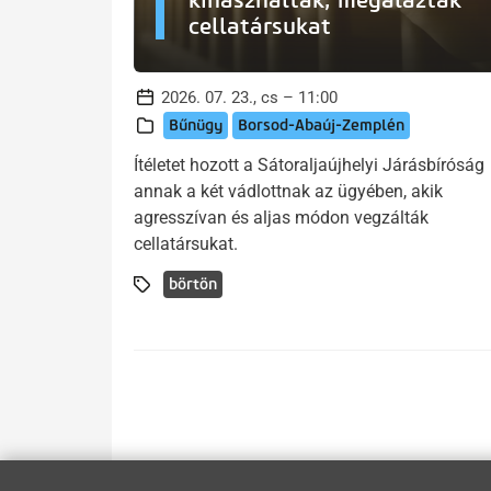
kihasználták, megalázták
cellatársukat
2026. 07. 23., cs – 11:00
Bűnügy
Borsod-Abaúj-Zemplén
Ítéletet hozott a Sátoraljaújhelyi Járásbíróság
annak a két vádlottnak az ügyében, akik
agresszívan és aljas módon vegzálták
cellatársukat.
börtön