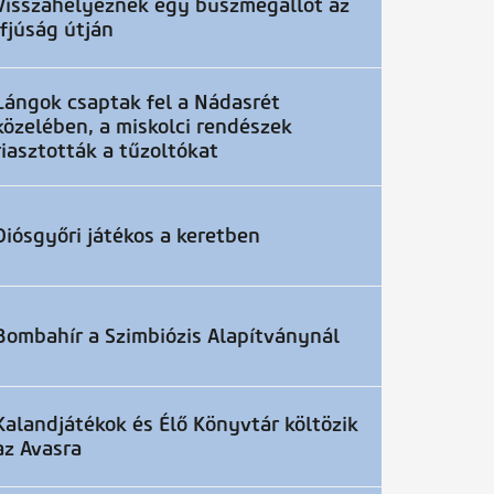
Visszahelyeznek egy buszmegállót az
Ifjúság útján
Lángok csaptak fel a Nádasrét
közelében, a miskolci rendészek
riasztották a tűzoltókat
Diósgyőri játékos a keretben
Bombahír a Szimbiózis Alapítványnál
Kalandjátékok és Élő Könyvtár költözik
az Avasra