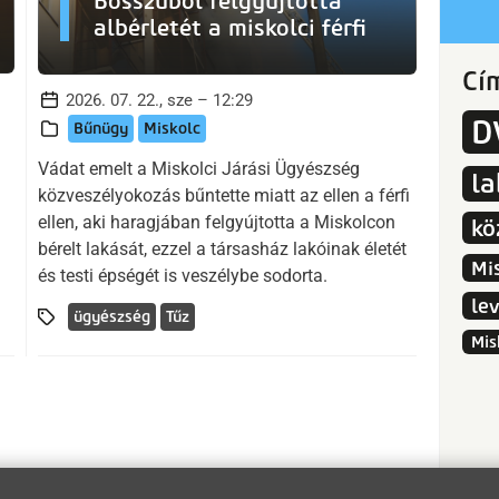
Bosszúból felgyújtotta
albérletét a miskolci férfi
Cí
2026. 07. 22., sze – 12:29
D
Bűnügy
Miskolc
Vádat emelt a Miskolci Járási Ügyészség
l
közveszélyokozás bűntette miatt az ellen a férfi
ellen, aki haragjában felgyújtotta a Miskolcon
kö
bérelt lakását, ezzel a társasház lakóinak életét
Mi
és testi épségét is veszélybe sodorta.
le
ügyészség
Tűz
Mis