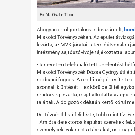
Fotók: Osztie Tibor
Ahogyan arról portálunk is beszámolt,
bomb
Miskolci Törvényszéken. Az épület átvizsg
lezárta, az MVK járatai is terelőútvonalon já
intézmény sajtószóvivője tájékoztatta lapu
- Ismeretlen telefonáló tett bejelentést h
Miskolci Törvényszék Dózsa György úti épü
robbanni fognak. A rendőrség értesítette a 
azonnali kiürítését – ez körülbelül fél egyk
rendőrség lezárta, majd átkutatta az épül
találtak. A dolgozók délután kettő körül me
Dr. Tőzsér Ildikó felidézte, több mint tíz
- Amióta detektoros kapukat szereltek fel,
személynek, valamint a táskákat, csomagok