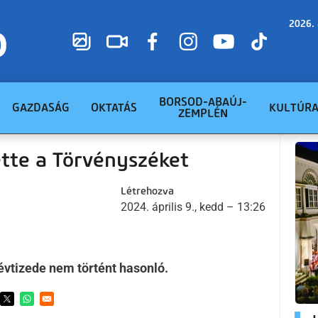
2026. 
BORSOD-ABAÚJ-
GAZDASÁG
OKTATÁS
KULTÚR
ZEMPLÉN
tte a Törvényszéket
Létrehozva
2024. április 9., kedd – 13:26
évtizede nem történt hasonló.
ens in a new window
Opens in a new window
Opens in a new window