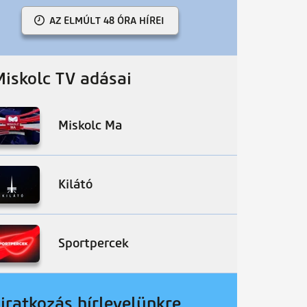
AZ ELMÚLT 48 ÓRA HÍREI
Miskolc TV adásai
Miskolc Ma
Kilátó
Sportpercek
liratkozás hírlevelünkre