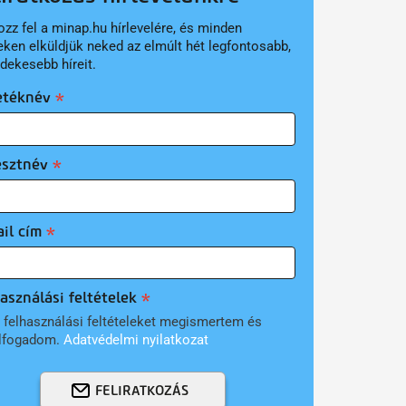
ozz fel a minap.hu hírlevelére, és minden
eken elküldjük neked az elmúlt hét legfontosabb,
rdekesebb híreit.
etéknév
esztnév
il cím
asználási feltételek
 felhasználási feltételeket megismertem és
lfogadom.
Adatvédelmi nyilatkozat
FELIRATKOZÁS